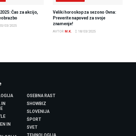
025: Čas za akcijo,
Veliki horoskop za sezono Ovna:
reobrazbo
Preverite napoved za svoje
znamenje!
20/03/2025
AVTOR
M.K.
18/03/2025
e
OGIJA
OSEBNA RAST
 IN
SHOWBIZ
E
SLOVENIJA
YLE
ŠPORT
EN IN
SVET
TEHNOLOGIJA