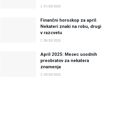
31/03/2025
Finančni horoskop za april:
Nekateri znaki na robu, drugi
v razcvetu
30/03/2025
April 2025: Mesec usodnih
preobratov za nekatera
znamenja
29/03/2025