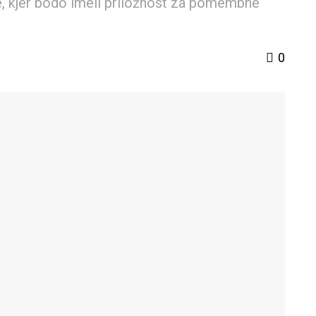
e, kjer bodo imeli priložnost za pomembne
0