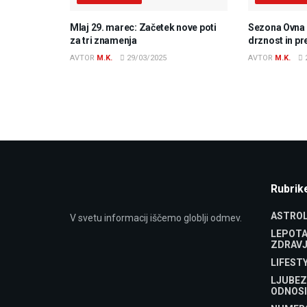
Mlaj 29. marec: Začetek nove poti
Sezona Ovna 2
za tri znamenja
drznost in p
AVTOR
M.K.
29/03/2025
AVTOR
M.K.
Rubrik
ASTROL
V svetu informacij iščemo globlji odmev.
LEPOTA
ZDRAVJ
LIFEST
LJUBEZ
ODNOSI