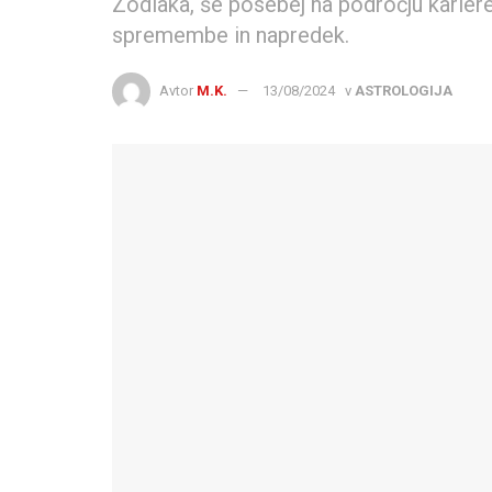
Zodiaka, še posebej na področju karier
spremembe in napredek.
Avtor
M.K.
13/08/2024
v
ASTROLOGIJA