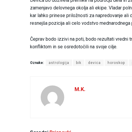
Devica
bo doživela premike na področju dela in z
zamenjavo delovnega okolja ali ekipe. Vladar polne 
kar lahko prinese priložnosti za napredovanje al
resnejša pozicija ali celo vodstvo mednarodnega 
Čeprav bodo izzivi na poti, bodo rezultati vredni 
konfliktom in se osredotočili na svoje cilje.
Oznake:
astrologija
bik
devica
horoskop
M.K.