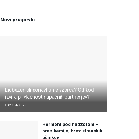
Novi prispevki
Ljubezen ali ponavljanje vzorca? Od kod
izvira privlačnost napačnih partnerjev?
01/04/2025
Hormoni pod nadzorom –
brez kemije, brez stranskih
učinkov