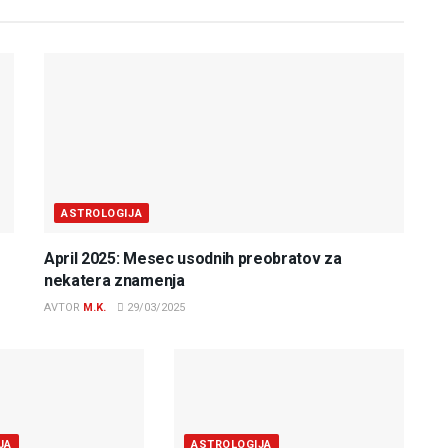
ASTROLOGIJA
April 2025: Mesec usodnih preobratov za
nekatera znamenja
AVTOR
M.K.
29/03/2025
JA
ASTROLOGIJA