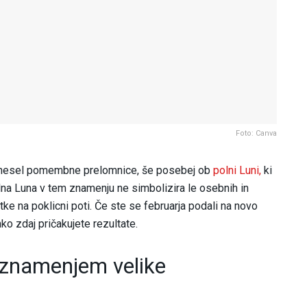
Foto: Canva
rinesel pomembne prelomnice, še posebej ob
polni Luni,
ki
lna Luna v tem znamenju ne simbolizira le osebnih in
e na poklicni poti. Če ste se februarja podali na novo
ko zdaj pričakujete rezultate.
 znamenjem velike