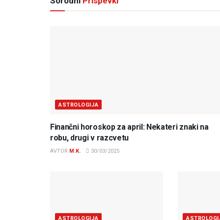
Sorodni
Prispevki
ASTROLOGIJA
Finančni horoskop za april: Nekateri znaki na
robu, drugi v razcvetu
AVTOR
M.K.
30/03/2025
ASTROLOGIJA
ASTROLOGI