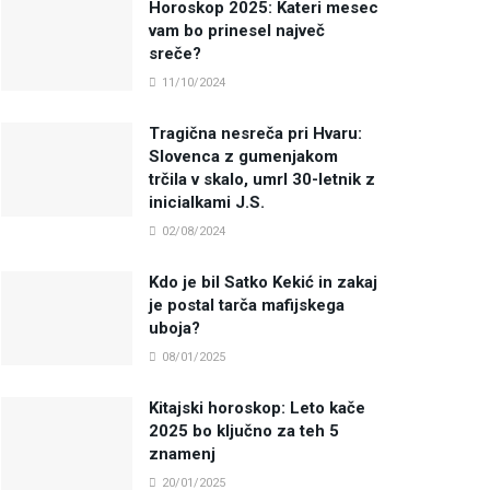
Horoskop 2025: Kateri mesec
vam bo prinesel največ
sreče?
11/10/2024
Tragična nesreča pri Hvaru:
Slovenca z gumenjakom
trčila v skalo, umrl 30-letnik z
inicialkami J.S.
02/08/2024
Kdo je bil Satko Kekić in zakaj
je postal tarča mafijskega
uboja?
08/01/2025
Kitajski horoskop: Leto kače
2025 bo ključno za teh 5
znamenj
20/01/2025