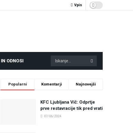
Vpis
 IN ODNOSI
Popularni
Komentarji
Najnovejši
KFC Ljubljana Vič: Odprtje
prve restavracije tik pred vrati
07/06/2024