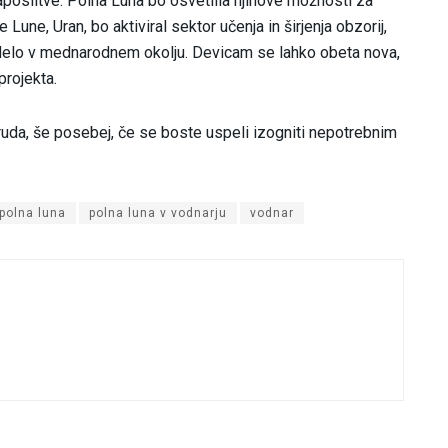
aposlitve. Polna Luna bo osvetlila njihove možnosti za
Lune, Uran, bo aktiviral sektor učenja in širjenja obzorij,
i delo v mednarodnem okolju. Devicam se lahko obeta nova,
projekta.
truda, še posebej, če se boste uspeli izogniti nepotrebnim
polna luna
polna luna v vodnarju
vodnar