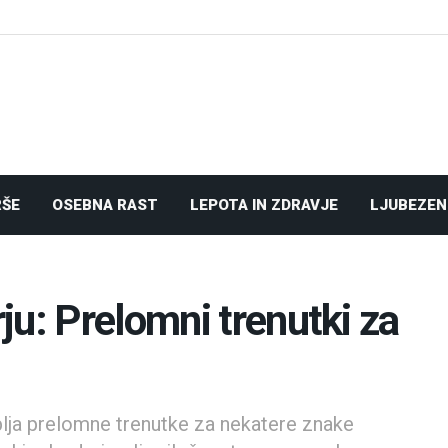
RŠE
OSEBNA RAST
LEPOTA IN ZDRAVJE
LJUBEZEN
ju: Prelomni trenutki za
blja prelomne trenutke za nekatere znake