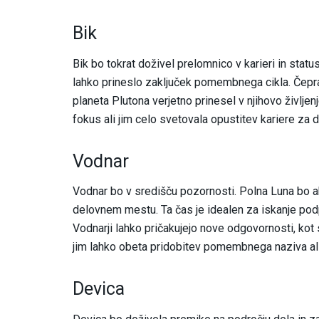
Bik
Bik bo tokrat doživel prelomnico v karieri in statu
lahko prineslo zaključek pomembnega cikla. Čep
planeta Plutona verjetno prinesel v njihovo življen
fokus ali jim celo svetovala opustitev kariere za 
Vodnar
Vodnar bo v središču pozornosti. Polna Luna bo 
delovnem mestu. Ta čas je idealen za iskanje podpo
Vodnarji lahko pričakujejo nove odgovornosti, kot
jim lahko obeta pridobitev pomembnega naziva ali ce
Devica