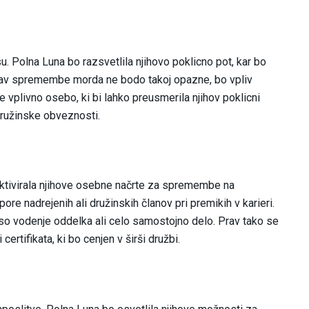
su. Polna Luna bo razsvetlila njihovo poklicno pot, kar bo
rav spremembe morda ne bodo takoj opazne, bo vpliv
je vplivno osebo, ki bi lahko preusmerila njihov poklicni
družinske obveznosti.
aktivirala njihove osebne načrte za spremembe na
re nadrejenih ali družinskih članov pri premikih v karieri.
 so vodenje oddelka ali celo samostojno delo. Prav tako se
rtifikata, ki bo cenjen v širši družbi.