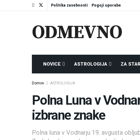
Politika zasebnosti
Pogoji uporabe
ODMEVNO
NOVICE
ASTROLOGIJA
ZA STA
Domov
ASTROLOGIJA
Polna Luna v Vodnar
izbrane znake
Polna luna v Vodnarju 19. avgusta oblju