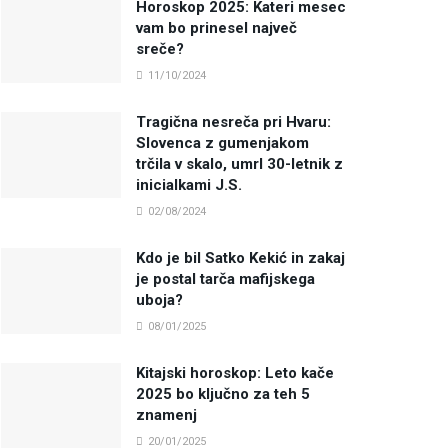
Horoskop 2025: Kateri mesec
vam bo prinesel največ
sreče?
11/10/2024
Tragična nesreča pri Hvaru:
Slovenca z gumenjakom
trčila v skalo, umrl 30-letnik z
inicialkami J.S.
02/08/2024
Kdo je bil Satko Kekić in zakaj
je postal tarča mafijskega
uboja?
08/01/2025
Kitajski horoskop: Leto kače
2025 bo ključno za teh 5
znamenj
20/01/2025