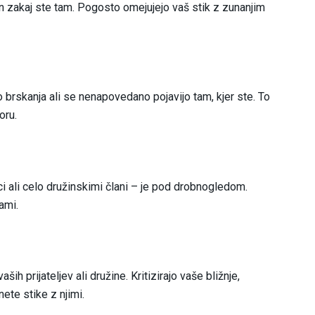
in zakaj ste tam. Pogosto omejujejo vaš stik z zunanjim
 brskanja ali se nenapovedano pojavijo tam, kjer ste. To
oru.
vci ali celo družinskimi člani – je pod drobnogledom.
ami.
h prijateljev ali družine. Kritizirajo vaše bližnje,
nete stike z njimi.