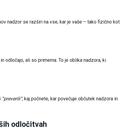
hov nadzor se razširi na vse, kar je vaše – tako fizično kot
 odločajo, ali so primerna. To je oblika nadzora, ki
i
“preverili”
, kaj počnete, kar povečuje občutek nadzora in
aših odločitvah