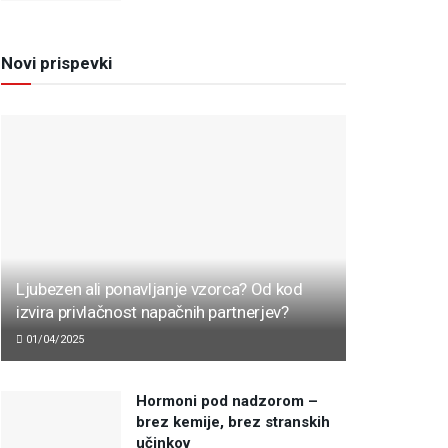
Novi prispevki
Ljubezen ali ponavljanje vzorca? Od kod
izvira privlačnost napačnih partnerjev?
01/04/2025
Hormoni pod nadzorom –
brez kemije, brez stranskih
učinkov