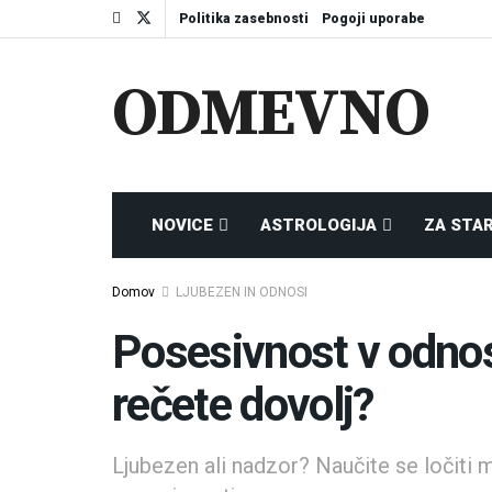
Politika zasebnosti
Pogoji uporabe
ODMEVNO
NOVICE
ASTROLOGIJA
ZA STA
Domov
LJUBEZEN IN ODNOSI
Posesivnost v odnosu
rečete dovolj?
Ljubezen ali nadzor? Naučite se ločiti 