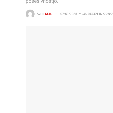
posesivnostjo.
Avtor
M.K.
07/03/2025
v
LJUBEZEN IN ODNO