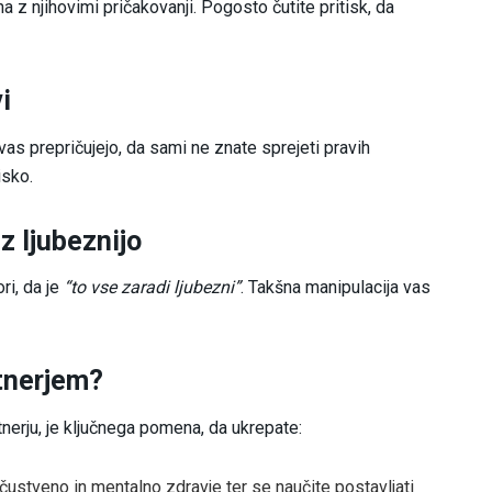
a z njihovimi pričakovanji. Pogosto čutite pritisk, da
i
as prepričujejo, da sami ne znate sprejeti pravih
isko.
z ljubeznijo
i, da je
“to vse zaradi ljubezni”
. Takšna manipulacija vas
tnerjem?
erju, je ključnega pomena, da ukrepate:
ustveno in mentalno zdravje ter se naučite postavljati