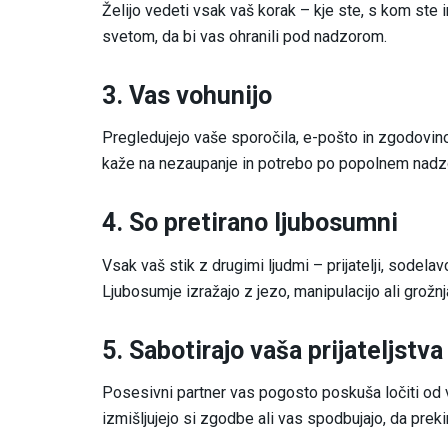
Želijo vedeti vsak vaš korak – kje ste, s kom ste 
svetom, da bi vas ohranili pod nadzorom.
3. Vas vohunijo
Pregledujejo vaše sporočila, e-pošto in zgodovino
kaže na nezaupanje in potrebo po popolnem nadz
4. So pretirano ljubosumni
Vsak vaš stik z drugimi ljudmi – prijatelji, sodela
Ljubosumje izražajo z jezo, manipulacijo ali grožnj
5. Sabotirajo vaša prijateljstva
Posesivni partner vas pogosto poskuša ločiti od vaši
izmišljujejo si zgodbe ali vas spodbujajo, da preki