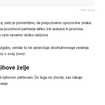
Foto: Canva
anka, zato je pomembno, da prepoznamo opozorilne znake,
a pozornost partnerja lahko zdi laskava in prisrčna,
 celo nevarno obliko nadzora.
izgubo, vendar to ne opravičuje destruktivnega vedenja.
v v svoji zvezi.
jihove želje
i njihovim zahtevam. Če tega ne storite, vas čakajo
vanje.