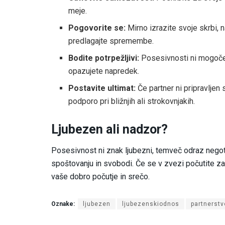
meje.
Pogovorite se:
Mirno izrazite svoje skrbi,
predlagajte spremembe.
Bodite potrpežljivi:
Posesivnosti ni mogoče 
opazujete napredek.
Postavite ultimat:
Če partner ni pripravljen 
podporo pri bližnjih ali strokovnjakih.
Ljubezen ali nadzor?
Posesivnost ni znak ljubezni, temveč odraz negoto
spoštovanju in svobodi. Če se v zvezi počutite zaduš
vaše dobro počutje in srečo.
Oznake:
ljubezen
ljubezenskiodnos
partnerstv