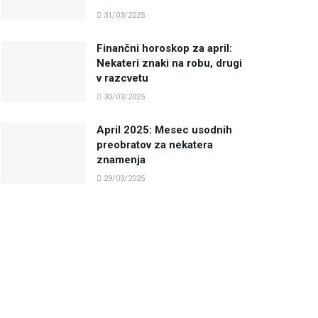
31/03/2025
Finančni horoskop za april:
Nekateri znaki na robu, drugi
v razcvetu
30/03/2025
April 2025: Mesec usodnih
preobratov za nekatera
znamenja
29/03/2025