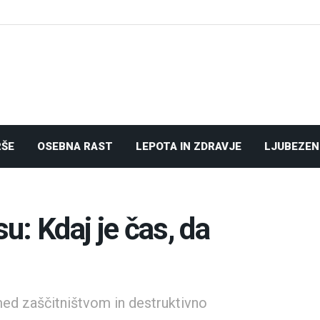
RŠE
OSEBNA RAST
LEPOTA IN ZDRAVJE
LJUBEZEN
: Kdaj je čas, da
med zaščitništvom in destruktivno