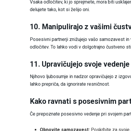
Vsaka odločitev, ki jo sprejmete, mora biti usklajen
delujete tako, kot si želijo oni.
10. Manipulirajo z vašimi čustv
Posesivni partnerji znižujejo vašo samozavest in v
odločitev. To lahko vodi v dolgotrajno čustveno st
11. Upravičujejo svoje vedenje 
Njihovo ljubosumje in nadzor opravičujejo z izgovor
lahko prepriča, da ignorirate resničnost.
Kako ravnati s posesivnim par
Če prepoznate posesivno vedenje pri svojem partn
Obnovite samozavest:
Poskrbite za svoje č