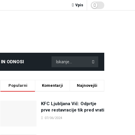
Vpis
 IN ODNOSI
Popularni
Komentarji
Najnovejši
KFC Ljubljana Vič: Odprtje
prve restavracije tik pred vrati
07/06/2024