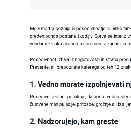
Meja med ljubeznijo in posesivnostjo je lahko t
preden odnos postane škodljiv. Sprva se intenzivn
vendar se lahko sčasoma spremeni v zadušljivo in
Posesivnost izhaja iz negotovosti in strahu pred 
Preverite, ali prepoznate katerega od teh 12 znako
1. Vedno morate izpolnjevati n
Posesivni partner pričakuje, da boste vedno sledil
čustvene manipulacije, pritožbe, grožnje ali izsilje
2. Nadzorujejo, kam greste