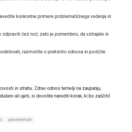
 navedite konkretne primere problematičnega vedenja in
odpraviti čez noč, zato je pomembno, da vztrajate in
sodelovati, razmislite o prekinitvi odnosa in poiščite
vosti in strahu. Zdrav odnos temelji na zaupanju,
eni ali ujeti, si dovolite narediti korak, ki bo zaščitil
o
posesivnost