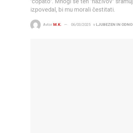
"copato". Mnogi se teh "nazivov" sramujej
izpovedal, bi mu morali čestitati.
Avtor
M.K.
06/03/2025
v
LJUBEZEN IN ODNO