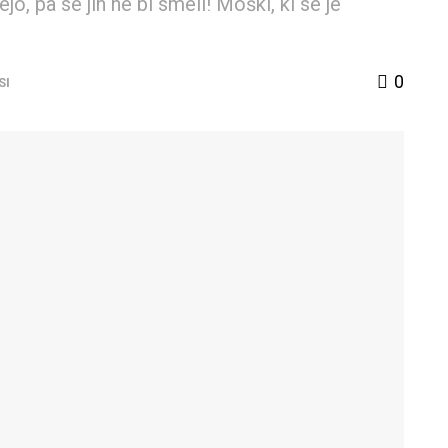
o, pa se jih ne bi smeli! Moški, ki se je
0
SI