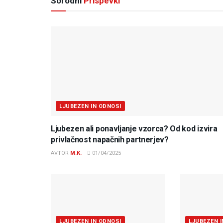
Sorodni
Prispevki
LJUBEZEN IN ODNOSI
Ljubezen ali ponavljanje vzorca? Od kod izvira
privlačnost napačnih partnerjev?
AVTOR
M.K.
01/04/2025
LJUBEZEN IN ODNOSI
LJUBEZEN 