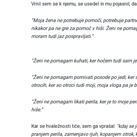
Vrnil sem se k njemu, se usedel in mu pojasnil, 
“Moja žena ne potrebuje pomoči, potrebuje partner
nikakor pa ne gre za pomoč v hiši. Ženi ne pomagam
moram tudi jaz pospravljati.”
“Ženi ne pomagam kuhati, ker hočem tudi sam jest
“Ženi ne pomagam pomivati ​​posode po jedi, ker
otrocih, ker so otroci tudi moji, moja vloga pa je bi
“Ženi ne pomagam likati perila, ker je to moje per
hiše.”
Kar se hvaležnosti tiče, sem ga vprašal:
“kdaj se 
pranjem perila, zamenjavo rjuh, kopanjem otrok, k