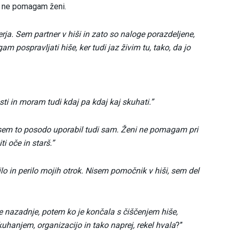
da ne pomagam ženi.
ja. Sem partner v hiši in zato so naloge porazdeljene,
 pospravljati hiše, ker tudi jaz živim tu, tako, da jo
i in moram tudi kdaj pa kdaj kaj skuhati.”
 sem to posodo uporabil tudi sam. Ženi ne pomagam pri
ti oče in starš.”
ilo in perilo mojih otrok. Nisem pomočnik v hiši, sem del
je nazadnje, potem ko je končala s čiščenjem hiše,
uhanjem, organizacijo in tako naprej, rekel hvala
?”