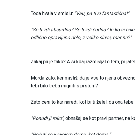
Toda hvala v smislu:
“Vau, pa ti si fantastična!”
“Se ti zdi absurdno? Se ti zdi čudno? In ko si enkr
odlično opravljeno delo, z veliko slave, mar ne?”
Zakaj pa je tako? A si kdaj razmišljal o tem, prijate
Morda zato, ker misliš, da je vse to njena obvezno
tebi bilo treba migniti s prstom?
Zato ceni to kar naredi, kot bi ti želel, da ona teb
“Ponudi ji roko”,
obnašaj se kot pravi partner, ne kot
“Počuti se v svojem domu, kot doma.”