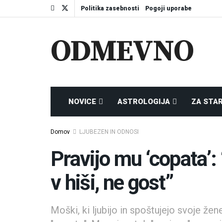
Politika zasebnosti
Pogoji uporabe
ODMEVNO
NOVICE
ASTROLOGIJA
ZA STA
Domov
LJUBEZEN IN ODNOSI
Pravijo mu ‘copata’:
v hiši, ne gost”
Moški, ki ljubijo in spoštujejo svoje žen