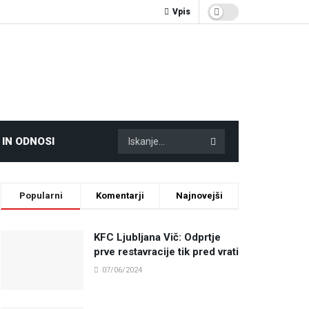
Vpis
 IN ODNOSI
Popularni
Komentarji
Najnovejši
KFC Ljubljana Vič: Odprtje
prve restavracije tik pred vrati
07/06/2024