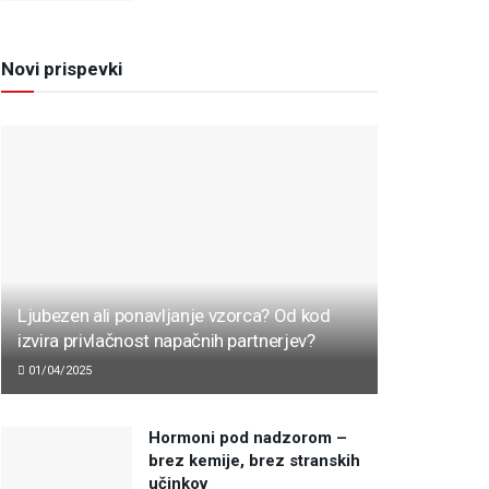
Novi prispevki
Ljubezen ali ponavljanje vzorca? Od kod
izvira privlačnost napačnih partnerjev?
01/04/2025
Hormoni pod nadzorom –
brez kemije, brez stranskih
učinkov