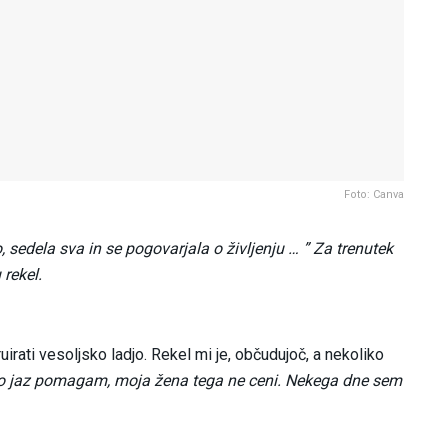
Foto: Canva
, sedela sva in se pogovarjala o življenju … ” Za trenutek
 rekel.
irati vesoljsko ladjo. Rekel mi je, občudujoč, a nekoliko
 ko jaz pomagam, moja žena tega ne ceni. Nekega dne sem