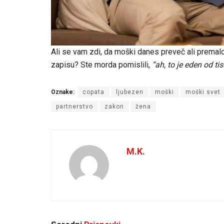
Ali se vam zdi, da moški danes preveč ali premal
zapisu? Ste morda pomislili,
“ah, to je eden od ti
Oznake:
copata
ljubezen
moški
moški svet
partnerstvo
zakon
žena
M.K.