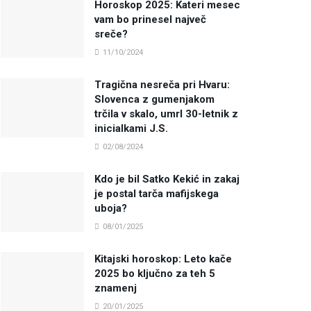
Horoskop 2025: Kateri mesec
vam bo prinesel največ
sreče?
11/10/2024
Tragična nesreča pri Hvaru:
Slovenca z gumenjakom
trčila v skalo, umrl 30-letnik z
inicialkami J.S.
02/08/2024
Kdo je bil Satko Kekić in zakaj
je postal tarča mafijskega
uboja?
08/01/2025
Kitajski horoskop: Leto kače
2025 bo ključno za teh 5
znamenj
20/01/2025