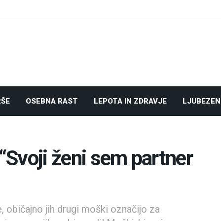
RŠE
OSEBNA RAST
LEPOTA IN ZDRAVJE
LJUBEZEN
 “Svoji ženi sem partner
e, običajno jih drugi moški označijo za