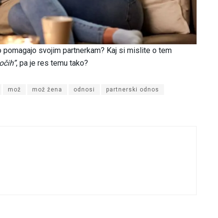
o pomagajo svojim partnerkam? Kaj si mislite o tem
sočih”
, pa je res temu tako?
mož
mož žena
odnosi
partnerski odnos