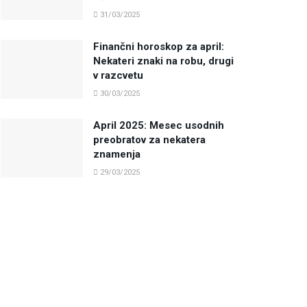
31/03/2025
Finančni horoskop za april:
Nekateri znaki na robu, drugi
v razcvetu
30/03/2025
April 2025: Mesec usodnih
preobratov za nekatera
znamenja
29/03/2025