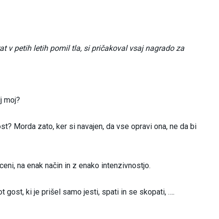
at v petih letih pomil tla, si pričakoval vsaj nagrado za
lj moj?
st? Morda zato, ker si navajen, da vse opravi ona, ne da bi
e ceni, na enak način in z enako intenzivnostjo.
 gost, ki je prišel samo jesti, spati in se skopati, ….