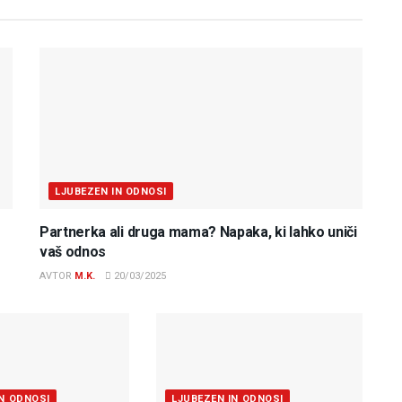
LJUBEZEN IN ODNOSI
Partnerka ali druga mama? Napaka, ki lahko uniči
vaš odnos
AVTOR
M.K.
20/03/2025
IN ODNOSI
LJUBEZEN IN ODNOSI