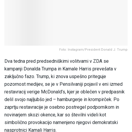
Foto: Instagram/President Donald J. Trump
Dva tedna pred predsedniškimi volitvami v ZDA se
kampanji Donalda Trumpa in Kamale Harris prevešata v
zaključno fazo. Trump, ki znova uspešno priteguje
pozornost medijev, se je v Pensilvaniji pojavil v eni izmed
restavracij verige McDonald’s, kjer je oblečen v predpasnik
delil svojo najljubšo jed – hamburgerje in krompirček. Po
zaprtju restavracije je osebno postregel podpornikom in
novinarjem skozi okence, kar so številni videli kot
simbolično provokacijo namenjeno njegovi demokratski
nasprotnici Kamali Harris.