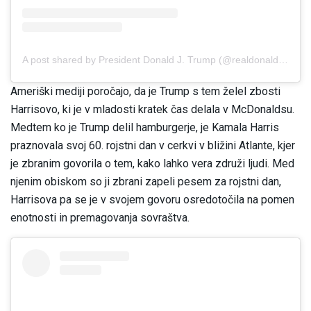
A post shared by President Donald J. Trump (@realdonaldtrump)
Ameriški mediji poročajo, da je Trump s tem želel zbosti
Harrisovo, ki je v mladosti kratek čas delala v McDonaldsu.
Medtem ko je Trump delil hamburgerje, je Kamala Harris
praznovala svoj 60. rojstni dan v cerkvi v bližini Atlante, kjer
je zbranim govorila o tem, kako lahko vera združi ljudi. Med
njenim obiskom so ji zbrani zapeli pesem za rojstni dan,
Harrisova pa se je v svojem govoru osredotočila na pomen
enotnosti in premagovanja sovraštva.