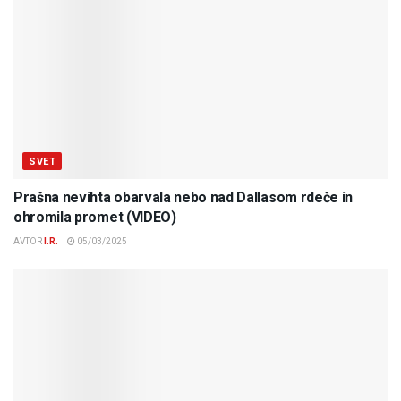
SVET
Prašna nevihta obarvala nebo nad Dallasom rdeče in
ohromila promet (VIDEO)
AVTOR
I.R.
05/03/2025