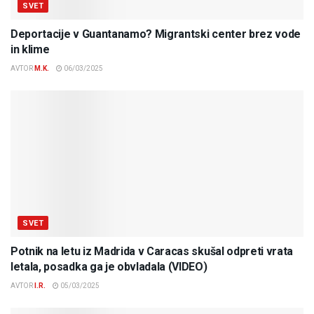
SVET
Deportacije v Guantanamo? Migrantski center brez vode
in klime
AVTOR
M.K.
06/03/2025
SVET
Potnik na letu iz Madrida v Caracas skušal odpreti vrata
letala, posadka ga je obvladala (VIDEO)
AVTOR
I.R.
05/03/2025