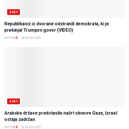
SVET
Republikanci iz dvorane odstranili demokrata, ki je
prekinjal Trumpov govor (VIDEO)
AVTOR
I.R.
05/03/2025
SVET
Arabske države predstavile načrt obnove Gaze, Izrael
ostaja zadržan
AVTOR
I.R.
05/03/2025