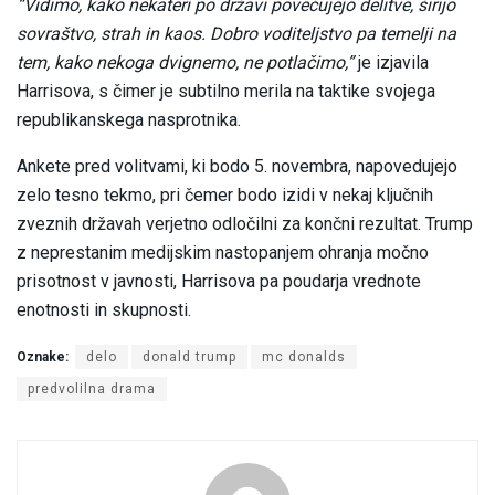
“Vidimo, kako nekateri po državi povečujejo delitve, širijo
sovraštvo, strah in kaos. Dobro voditeljstvo pa temelji na
tem, kako nekoga dvignemo, ne potlačimo,”
je izjavila
Harrisova, s čimer je subtilno merila na taktike svojega
republikanskega nasprotnika.
Ankete pred volitvami, ki bodo 5. novembra, napovedujejo
zelo tesno tekmo, pri čemer bodo izidi v nekaj ključnih
zveznih državah verjetno odločilni za končni rezultat. Trump
z neprestanim medijskim nastopanjem ohranja močno
prisotnost v javnosti, Harrisova pa poudarja vrednote
enotnosti in skupnosti.
Oznake:
delo
donald trump
mc donalds
predvolilna drama