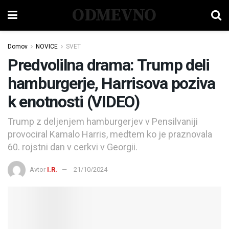
ODMEVNO
Domov
NOVICE
SVET
Predvolilna drama: Trump deli
hamburgerje, Harrisova poziva
k enotnosti (VIDEO)
Trump z deljenjem hamburgerjev v Pensilvaniji
provociral Kamalo Harris, medtem ko je praznovala
60. rojstni dan v cerkvi v Georgii.
Avtor
I.R.
21/10/2024