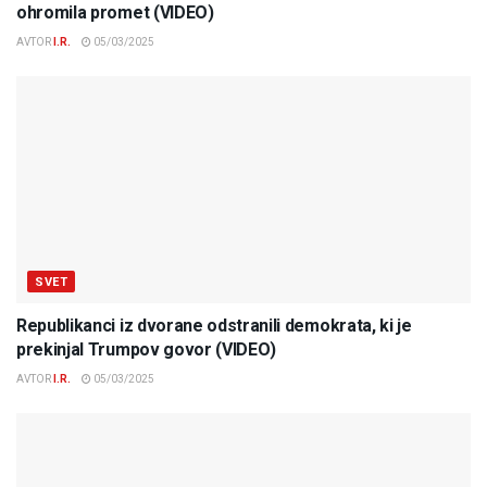
ohromila promet (VIDEO)
AVTOR
I.R.
05/03/2025
SVET
Republikanci iz dvorane odstranili demokrata, ki je
prekinjal Trumpov govor (VIDEO)
AVTOR
I.R.
05/03/2025