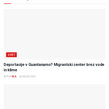
SVET
Deportacije v Guantanamo? Migrantski center brez vode
in klime
AVTOR
M.K.
06/03/2025