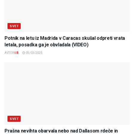
SVET
Potnik na letu iz Madrida v Caracas skušal odpreti vrata
letala, posadka ga je obvladala (VIDEO)
AVTOR
I.R.
05/03/2025
SVET
Prašna nevihta obarvala nebo nad Dallasom rdeče in