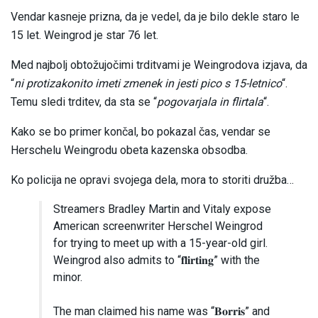
Vendar kasneje prizna, da je vedel, da je bilo dekle staro le
15 let. Weingrod je star 76 let.
Med najbolj obtožujočimi trditvami je Weingrodova izjava, da
“
ni protizakonito imeti zmenek in jesti pico s 15-letnico
“.
Temu sledi trditev, da sta se “
pogovarjala in flirtala
“.
Kako se bo primer končal, bo pokazal čas, vendar se
Herschelu Weingrodu obeta kazenska obsodba.
Ko policija ne opravi svojega dela, mora to storiti družba…
Streamers Bradley Martin and Vitaly expose
American screenwriter Herschel Weingrod
for trying to meet up with a 15-year-old girl.
Weingrod also admits to “𝐟𝐥𝐢𝐫𝐭𝐢𝐧𝐠” with the
minor.
The man claimed his name was “𝐁𝐨𝐫𝐫𝐢𝐬” and