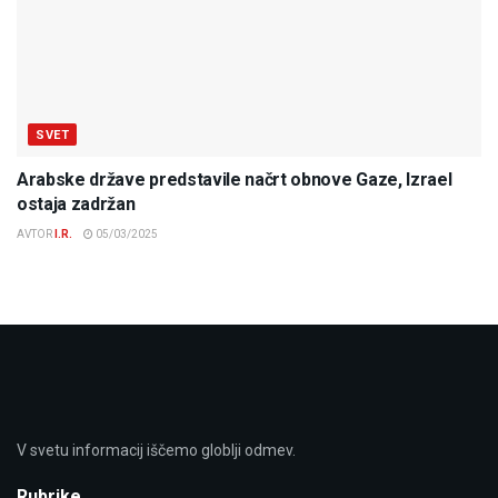
SVET
Arabske države predstavile načrt obnove Gaze, Izrael
ostaja zadržan
AVTOR
I.R.
05/03/2025
V svetu informacij iščemo globlji odmev.
Rubrike