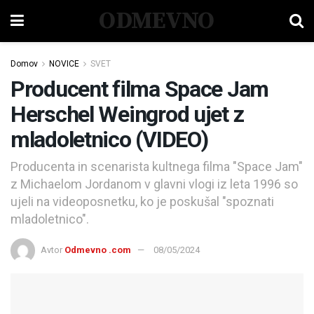
ODMEVNO
Domov
NOVICE
SVET
Producent filma Space Jam
Herschel Weingrod ujet z
mladoletnico (VIDEO)
Producenta in scenarista kultnega filma "Space Jam"
z Michaelom Jordanom v glavni vlogi iz leta 1996 so
ujeli na videoposnetku, ko je poskušal "spoznati
mladoletnico".
Avtor
Odmevno .com
08/05/2024