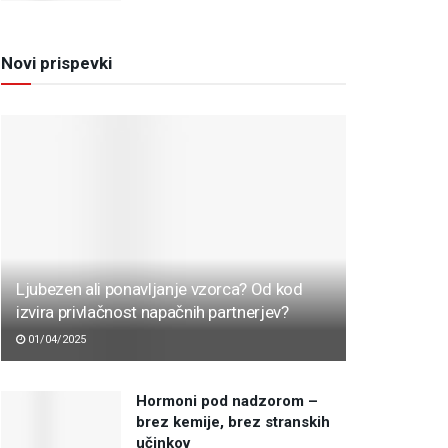
Novi prispevki
Ljubezen ali ponavljanje vzorca? Od kod
izvira privlačnost napačnih partnerjev?
01/04/2025
Hormoni pod nadzorom –
brez kemije, brez stranskih
učinkov