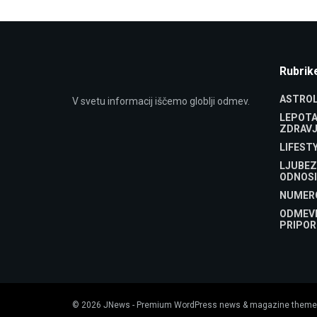
Rubrik
ASTROL
V svetu informacij iščemo globlji odmev.
LEPOTA
ZDRAVJ
LIFEST
LJUBEZ
ODNOSI
NUMER
ODMEV
PRIPOR
© 2026
JNews
- Premium WordPress news & magazine theme