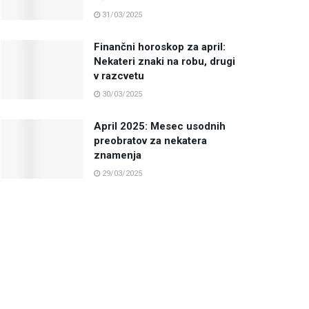
31/03/2025
Finančni horoskop za april:
Nekateri znaki na robu, drugi
v razcvetu
30/03/2025
April 2025: Mesec usodnih
preobratov za nekatera
znamenja
29/03/2025