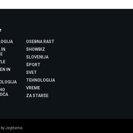
e
OGIJA
OSEBNA RAST
 IN
SHOWBIZ
E
SLOVENIJA
YLE
ŠPORT
EN IN
SVET
TEHNOLOGIJA
OLOGIJA
VREME
NO
OČA
ZA STARŠE
 by
Jegtheme
.