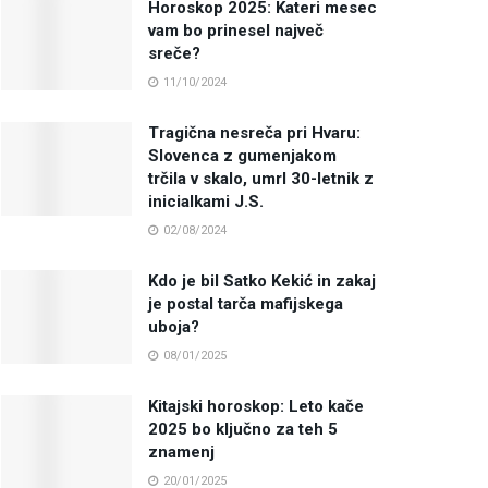
Horoskop 2025: Kateri mesec
vam bo prinesel največ
sreče?
11/10/2024
Tragična nesreča pri Hvaru:
Slovenca z gumenjakom
trčila v skalo, umrl 30-letnik z
inicialkami J.S.
02/08/2024
Kdo je bil Satko Kekić in zakaj
je postal tarča mafijskega
uboja?
08/01/2025
Kitajski horoskop: Leto kače
2025 bo ključno za teh 5
znamenj
20/01/2025