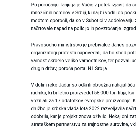
Po poročanju Tanjuga je Vučić v petek izjavil, da s
množičnih nemirov v Srbiji, ki naj bi vodili do pos
medtem sporočil, da so v Subotici v sodelovanju z 
načrtovale napad na policijo in povzročanje izgred
Pravosodno ministrstvo je prebivalce danes pozv
organizatorji protesta napovedali, da bo shod pot
varnost skrbelo veliko varnostnikov, ter pozvali u
drugih držav, poroča portal N1 Srbija.
V dolini reke Jadar so odkrili obsežna nahajališča l
rudnika, ki bi letno proizvedel 58.000 ton litija, k
vozil ali za 17 odstotkov evropske proizvodnje. 
družbe je srbska vlada leta 2022 razveljavila načr
odobrila, kar je projekt znova oživilo. Nekaj dni 
strateškem partnerstvu za trajnostne surovine, vklj