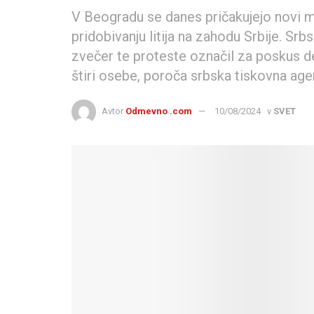
V Beogradu se danes pričakujejo novi m
pridobivanju litija na zahodu Srbije. Sr
zvečer te proteste označil za poskus des
štiri osebe, poroča srbska tiskovna agen
Avtor
Odmevno .com
10/08/2024
v
SVET