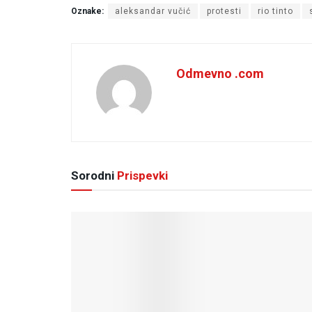
Oznake:
aleksandar vučić
protesti
rio tinto
Odmevno .com
Sorodni
Prispevki