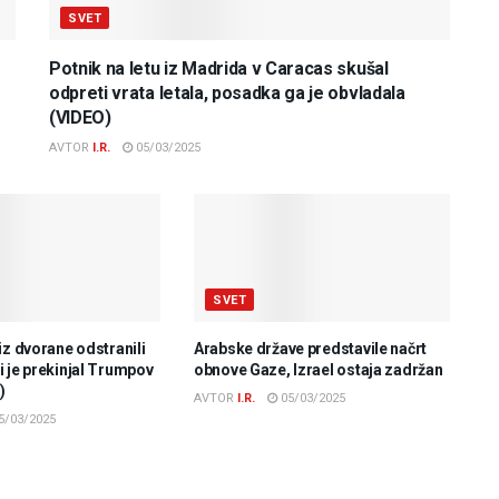
SVET
Potnik na letu iz Madrida v Caracas skušal
odpreti vrata letala, posadka ga je obvladala
(VIDEO)
AVTOR
I.R.
05/03/2025
SVET
iz dvorane odstranili
Arabske države predstavile načrt
 je prekinjal Trumpov
obnove Gaze, Izrael ostaja zadržan
)
AVTOR
I.R.
05/03/2025
5/03/2025