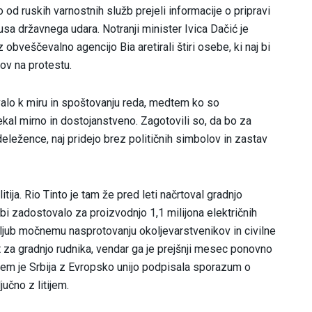
o od ruskih varnostnih služb prejeli informacije o pripravi
kusa državnega udara. Notranji minister Ivica Dačić je
obveščevalno agencijo Bia aretirali štiri osebe, ki naj bi
ov na protestu.
alo k miru in spoštovanju reda, medtem ko so
ekal mirno in dostojanstveno. Zagotovili so, da bo za
deležence, naj pridejo brez političnih simbolov in zastav
itija. Rio Tinto je tam že pred leti načrtoval gradnjo
ar bi zadostovalo za proizvodnjo 1,1 milijona električnih
Kljub močnemu nasprotovanju okoljevarstvenikov in civilne
t za gradnjo rudnika, vendar ga je prejšnji mesec ponovno
zatem je Srbija z Evropsko unijo podpisala sporazum o
učno z litijem.