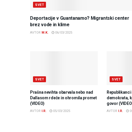
SVET
Deportacije v Guantanamo? Migrantski center
brez vode in klime
AVTOR
M.K.
06/03/2025
SVET
SVET
Prašna nevihta obarvala nebo nad
Republikanci 
Dallasom rdeče in ohromila promet
demokrata, ki
(VIDEO)
govor (VIDEO
AVTOR
I.R.
05/03/2025
AVTOR
I.R.
0