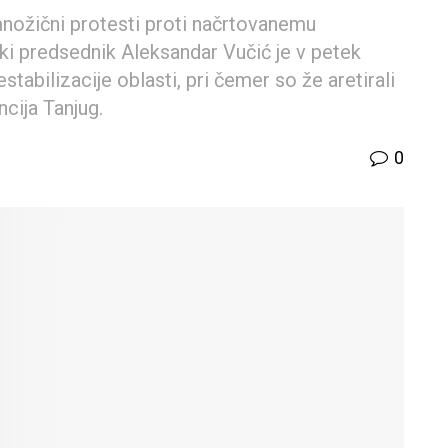
nožični protesti proti načrtovanemu
bski predsednik Aleksandar Vučić je v petek
tabilizacije oblasti, pri čemer so že aretirali
cija Tanjug.
0