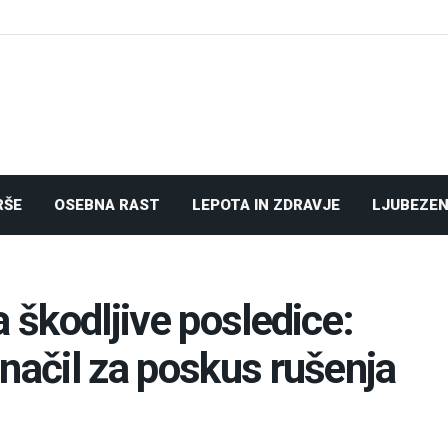
RŠE
OSEBNA RAST
LEPOTA IN ZDRAVJE
LJUBEZEN
a škodljive posledice:
načil za poskus rušenja