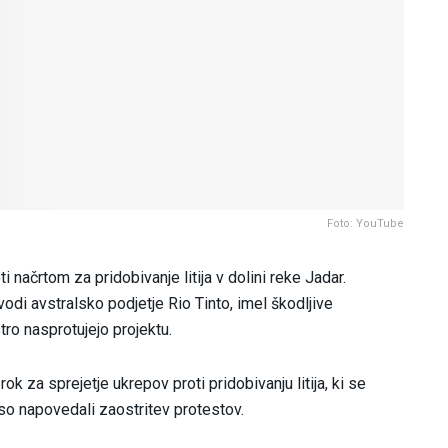
Foto: YouTube
i načrtom za pridobivanje litija v dolini reke Jadar.
 vodi avstralsko podjetje Rio Tinto, imel škodljive
tro nasprotujejo projektu.
ok za sprejetje ukrepov proti pridobivanju litija, ki se
 so napovedali zaostritev protestov.