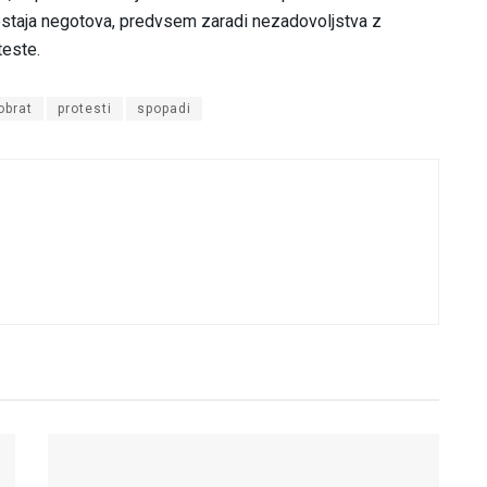
 ostaja negotova, predvsem zaradi nezadovoljstva z
teste.
obrat
protesti
spopadi