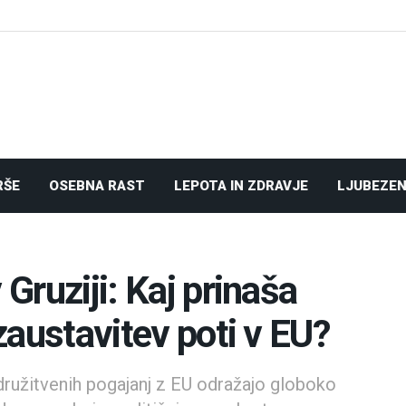
RŠE
OSEBNA RAST
LEPOTA IN ZDRAVJE
LJUBEZEN
 Gruziji: Kaj prinaša
 zaustavitev poti v EU?
idružitvenih pogajanj z EU odražajo globoko