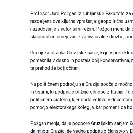
Profesor Jure Požgan iz ljubljanske Fakultete za 
razdeljena dva ključna vprašanja: geopolitična usm
nazadovanje v autoritarni režim. Požgan meni, da 
skupnosti in omejevanje vpliva civilne družbe, podo
Gruzijska stranka Gruzijske sanje, ki je v preteklo
pomaknila v desno in postala bolj konservativna, n
ta prehod še bolj očiten.
Na političnem področju se Gruzija sooča z močno not
in tistimi, ki podpirajo bližnje odnose z Rusijo. 
političnem sistemu, kjer bodo volitve v decembru 
pomočjo elektorskega kolegija, kar pomeni, da bo 
Požgan menja, da je podporo Gruzijskim sanjam š
da mnogi Gruzijci še vedno podpirajo članstvo v E