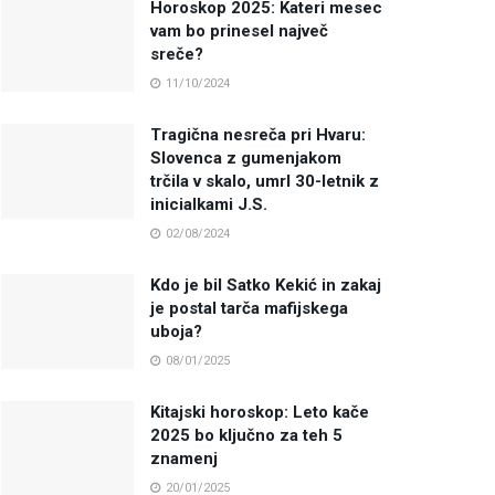
Horoskop 2025: Kateri mesec
vam bo prinesel največ
sreče?
11/10/2024
Tragična nesreča pri Hvaru:
Slovenca z gumenjakom
trčila v skalo, umrl 30-letnik z
inicialkami J.S.
02/08/2024
Kdo je bil Satko Kekić in zakaj
je postal tarča mafijskega
uboja?
08/01/2025
Kitajski horoskop: Leto kače
2025 bo ključno za teh 5
znamenj
20/01/2025