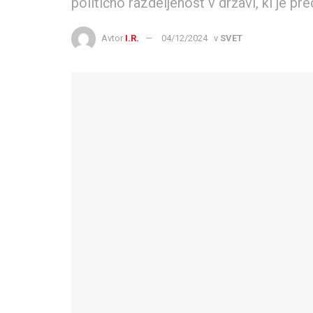
politično razdeljenost v državi, ki je
Avtor
I.R.
04/12/2024
v
SVET