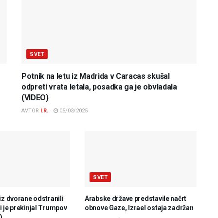
SVET
Potnik na letu iz Madrida v Caracas skušal
odpreti vrata letala, posadka ga je obvladala
(VIDEO)
AVTOR
I.R.
05/03/2025
SVET
iz dvorane odstranili
Arabske države predstavile načrt
 je prekinjal Trumpov
obnove Gaze, Izrael ostaja zadržan
)