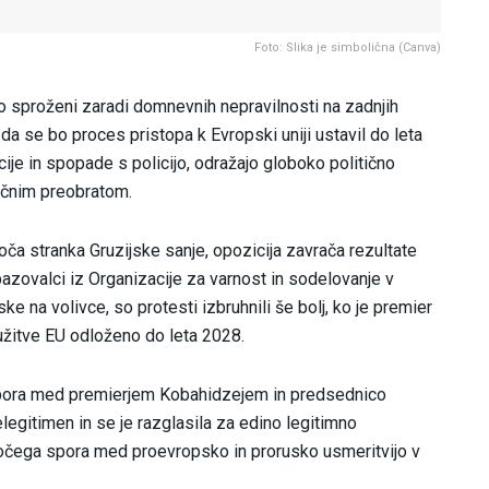
Foto: Slika je simbolična (Canva)
so sproženi zaradi domnevnih nepravilnosti na zadnjih
 da se bo proces pristopa k Evropski uniji ustavil do leta
ije in spopade s policijo, odražajo globoko politično
tičnim preobratom.
joča stranka Gruzijske sanje, opozicija zavrača rezultate
zovalci iz Organizacije za varnost in sodelovanje v
ke na volivce, so protesti izbruhnili še bolj, ko je premier
užitve EU odloženo do leta 2028.
spora med premierjem Kobahidzejem in predsednico
nelegitimen in se je razglasila za edino legitimno
točega spora med proevropsko in prorusko usmeritvijo v