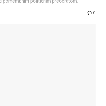
 pred pomembnim političnim preobratom.
0