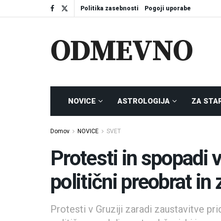
Politika zasebnosti
Pogoji uporabe
ODMEVNO
NOVICE
ASTROLOGIJA
ZA STA
Domov
NOVICE
SVET
Protesti in spopadi v
politični preobrat in
Protesti v Gruziji zaradi zaustavitve pr