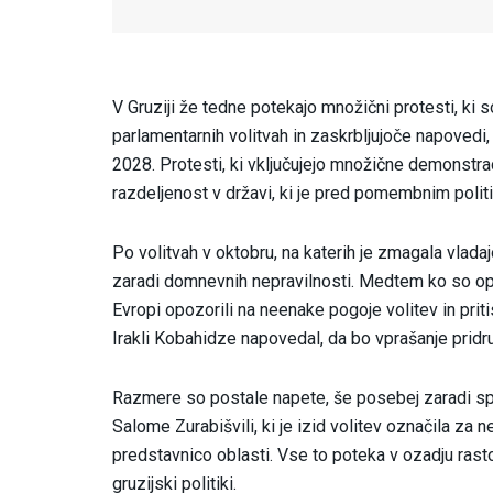
V Gruziji že tedne potekajo množični protesti, ki 
parlamentarnih volitvah in zaskrbljujoče napovedi,
2028. Protesti, ki vključujejo množične demonstrac
razdeljenost v državi, ki je pred pomembnim poli
Po volitvah v oktobru, na katerih je zmagala vlada
zaradi domnevnih nepravilnosti. Medtem ko so opa
Evropi opozorili na neenake pogoje volitev in pritis
Irakli Kobahidze napovedal, da bo vprašanje pridr
Razmere so postale napete, še posebej zaradi 
Salome Zurabišvili, ki je izid volitev označila za 
predstavnico oblasti. Vse to poteka v ozadju ras
gruzijski politiki.