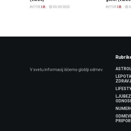
AVTOR
I.R.
05/03/2025
AVTOR
I.R.
0
Rubrik
ASTROL
V svetu informacij iščemo globlji odmev.
LEPOTA
ZDRAVJ
LIFEST
LJUBEZ
ODNOSI
NUMER
ODMEV
PRIPOR