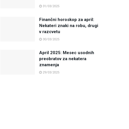
31/03/2025
Finančni horoskop za april:
Nekateri znaki na robu, drugi
v razcvetu
30/03/2025
April 2025: Mesec usodnih
preobratov za nekatera
znamenja
29/03/2025