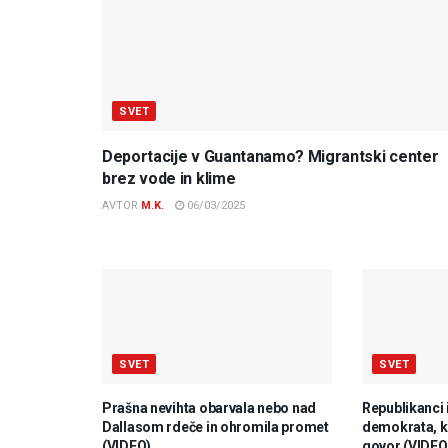
SVET
Deportacije v Guantanamo? Migrantski center
brez vode in klime
AVTOR
M.K.
06/03/2025
SVET
SVET
Prašna nevihta obarvala nebo nad
Republikanci 
Dallasom rdeče in ohromila promet
demokrata, ki
(VIDEO)
govor (VIDEO