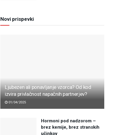
Novi prispevki
Ljubezen ali ponavljanje vzorca? Od kod
izvira privlačnost napačnih partnerjev?
01/04/2025
Hormoni pod nadzorom –
brez kemije, brez stranskih
učinkov