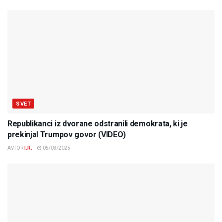
SVET
Republikanci iz dvorane odstranili demokrata, ki je
prekinjal Trumpov govor (VIDEO)
AVTOR
I.R.
05/03/2025