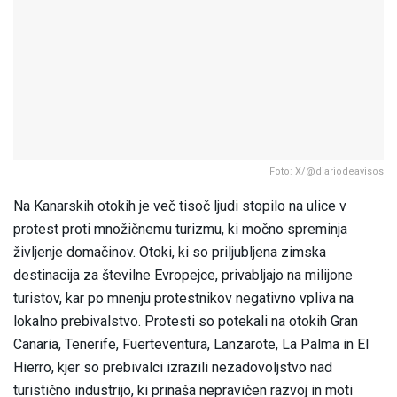
Foto: X/@diariodeavisos
Na Kanarskih otokih je več tisoč ljudi stopilo na ulice v
protest proti množičnemu turizmu, ki močno spreminja
življenje domačinov. Otoki, ki so priljubljena zimska
destinacija za številne Evropejce, privabljajo na milijone
turistov, kar po mnenju protestnikov negativno vpliva na
lokalno prebivalstvo. Protesti so potekali na otokih Gran
Canaria, Tenerife, Fuerteventura, Lanzarote, La Palma in El
Hierro, kjer so prebivalci izrazili nezadovoljstvo nad
turistično industrijo, ki prinaša nepravičen razvoj in moti