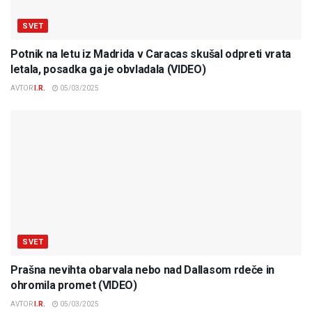
SVET
Potnik na letu iz Madrida v Caracas skušal odpreti vrata
letala, posadka ga je obvladala (VIDEO)
AVTOR
I.R.
05/03/2025
SVET
Prašna nevihta obarvala nebo nad Dallasom rdeče in
ohromila promet (VIDEO)
AVTOR
I.R.
05/03/2025