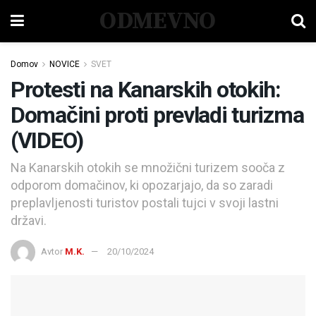
ODMEVNO
Domov
NOVICE
SVET
Protesti na Kanarskih otokih:
Domačini proti prevladi turizma
(VIDEO)
Na Kanarskih otokih se množični turizem sooča z
odporom domačinov, ki opozarjajo, da so zaradi
preplavljenosti turistov postali tujci v svoji lastni
državi.
Avtor
M.K.
20/10/2024