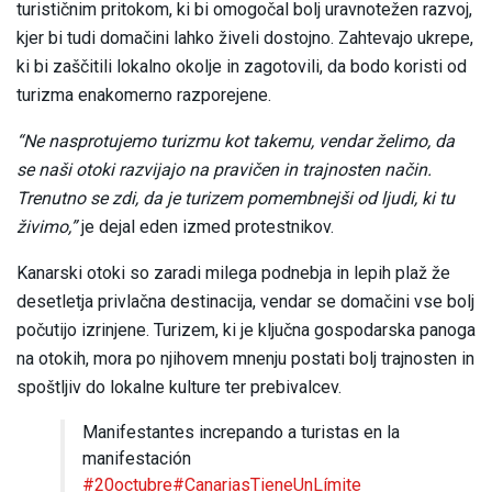
turističnim pritokom, ki bi omogočal bolj uravnotežen razvoj,
kjer bi tudi domačini lahko živeli dostojno. Zahtevajo ukrepe,
ki bi zaščitili lokalno okolje in zagotovili, da bodo koristi od
turizma enakomerno razporejene.
“Ne nasprotujemo turizmu kot takemu, vendar želimo, da
se naši otoki razvijajo na pravičen in trajnosten način.
Trenutno se zdi, da je turizem pomembnejši od ljudi, ki tu
živimo,”
je dejal eden izmed protestnikov.
Kanarski otoki so zaradi milega podnebja in lepih plaž že
desetletja privlačna destinacija, vendar se domačini vse bolj
počutijo izrinjene. Turizem, ki je ključna gospodarska panoga
na otokih, mora po njihovem mnenju postati bolj trajnosten in
spoštljiv do lokalne kulture ter prebivalcev.
Manifestantes increpando a turistas en la
manifestación
#20octubre
#CanariasTieneUnLímite