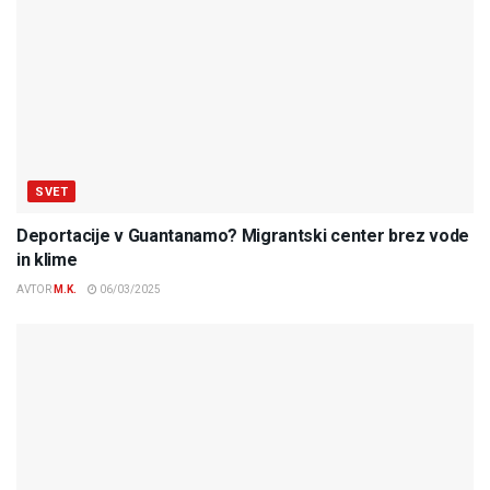
SVET
Deportacije v Guantanamo? Migrantski center brez vode
in klime
AVTOR
M.K.
06/03/2025