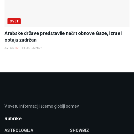
SVET
Arabske države predstavile načrt obnove Gaze, Izrael
ostaja zadržan
AVTOR
I.R.
05/03/2025
V svetu informacij iščemo globlji odmev.
Rubrike
ASTROLOGIJA
SHOWBIZ