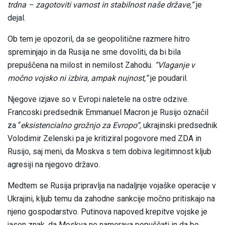
trdna – zagotoviti varnost in stabilnost naše države,”
je
dejal.
Ob tem je opozoril, da se geopolitične razmere hitro
spreminjajo in da Rusija ne sme dovoliti, da bi bila
prepuščena na milost in nemilost Zahodu.
“Vlaganje v
močno vojsko ni izbira, ampak nujnost,”
je poudaril.
Njegove izjave so v Evropi naletele na ostre odzive.
Francoski predsednik Emmanuel Macron je Rusijo označil
za “
eksistencialno grožnjo za Evropo”,
ukrajinski predsednik
Volodimir Zelenski pa je kritiziral pogovore med ZDA in
Rusijo, saj meni, da Moskva s tem dobiva legitimnost kljub
agresiji na njegovo državo.
Medtem se Rusija pripravlja na nadaljnje vojaške operacije v
Ukrajini, kljub temu da zahodne sankcije močno pritiskajo na
njeno gospodarstvo. Putinova napoved krepitve vojske je
jasen znak, da Moskva ne namerava popuščati in da bo