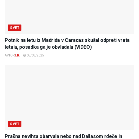
SVET
Potnik na letu iz Madrida v Caracas skušal odpreti vrata
letala, posadka ga je obvladala (VIDEO)
AVTOR
I.R.
05/03/2025
SVET
Prašna nevihta obarvala nebo nad Dallasom rdeče in