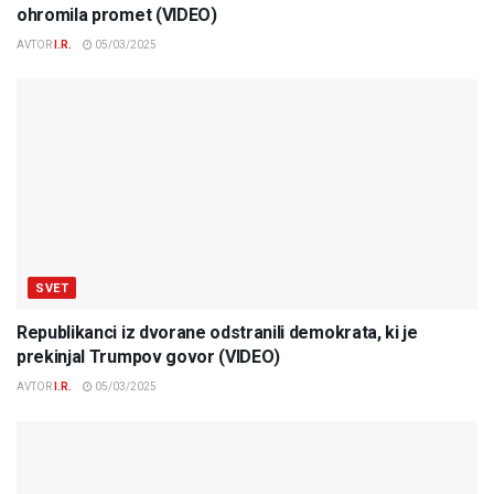
ohromila promet (VIDEO)
AVTOR
I.R.
05/03/2025
SVET
Republikanci iz dvorane odstranili demokrata, ki je
prekinjal Trumpov govor (VIDEO)
AVTOR
I.R.
05/03/2025