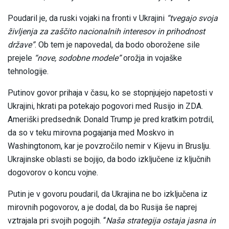
Poudaril je, da ruski vojaki na fronti v Ukrajini
“tvegajo svoja
življenja za zaščito nacionalnih interesov in prihodnost
države”
. Ob tem je napovedal, da bodo oborožene sile
prejele
“nove, sodobne modele”
orožja in vojaške
tehnologije.
Putinov govor prihaja v času, ko se stopnjujejo napetosti v
Ukrajini, hkrati pa potekajo pogovori med Rusijo in ZDA.
Ameriški predsednik Donald Trump je pred kratkim potrdil,
da so v teku mirovna pogajanja med Moskvo in
Washingtonom, kar je povzročilo nemir v Kijevu in Bruslju.
Ukrajinske oblasti se bojijo, da bodo izključene iz ključnih
dogovorov o koncu vojne.
Putin je v govoru poudaril, da Ukrajina ne bo izključena iz
mirovnih pogovorov, a je dodal, da bo Rusija še naprej
vztrajala pri svojih pogojih. “
Naša strategija ostaja jasna in