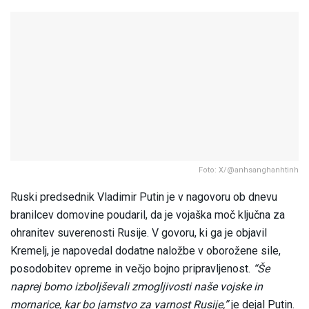
Foto: X/@anhsanghanhtinh
Ruski predsednik Vladimir Putin je v nagovoru ob dnevu
branilcev domovine poudaril, da je vojaška moč ključna za
ohranitev suverenosti Rusije. V govoru, ki ga je objavil
Kremelj, je napovedal dodatne naložbe v oborožene sile,
posodobitev opreme in večjo bojno pripravljenost.
“Še
naprej bomo izboljševali zmogljivosti naše vojske in
mornarice, kar bo jamstvo za varnost Rusije,”
je dejal Putin.