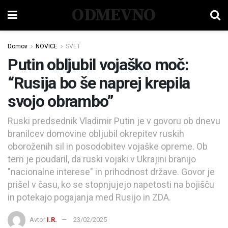
ODMEVNO
Domov
NOVICE
SVET
Putin obljubil vojaško moč:
“Rusija bo še naprej krepila
svojo obrambo”
Ruski predsednik Vladimir Putin je v govoru ob dnevu
branilcev domovine obljubil okrepitev ruskih
oboroženih sil in posodobitev vojaške opreme. Ob
tem je poudaril, da ruski vojaki v Ukrajini branijo
"nacionalne interese" in prihodnost države. Govor je
prišel v času, ko se stopnjujejo napetosti na bojišču
in potekajo pogajanja med Rusijo in ZDA.
Avtor
I.R.
23/02/2025