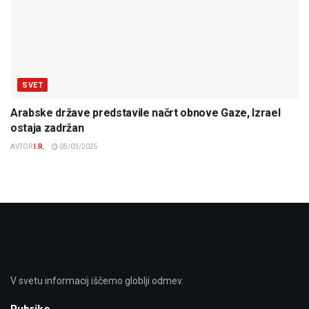
SVET
Arabske države predstavile načrt obnove Gaze, Izrael
ostaja zadržan
AVTOR
I.R.
05/03/2025
V svetu informacij iščemo globlji odmev.