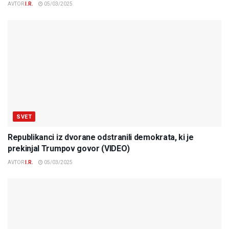
AVTOR
I.R.
05/03/2025
SVET
Republikanci iz dvorane odstranili demokrata, ki je
prekinjal Trumpov govor (VIDEO)
AVTOR
I.R.
05/03/2025