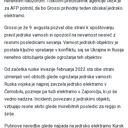
nenehnim nadzorom. Tiskovni predstavnik agencije IAEA je
za AFP potrdil, da bo Grossi prihodnji teden obiskal jedrsko
elektrarno.
Grossi je že 9. avgusta pozval obe strani k spoštovanju
pravil jedrske varnosti in opozoril na nevarnost nesreč z
resnimi posledicami sevanja. Varnost jedrskih objektov je
postala ključno vprašanje v konfliktu, saj se Ukrajina in Rusija
nenehno obtožujeta glede ogrožanja teh objektov.
Od začetka ruske invazije februarja 2022 sta obe strani
izmenjali več obtožb glede ogrožanja jedrske varnosti.
Ruska vojska je najprej zavzela jedrsko elektrarno v
Černobilu, pozneje pa tudi elektrarno v Zaporožju, ki jo še
vedno nadzira. Incidenti, povezani z jedrskimi objekti,
vzbujajo resne skrbi glede morebitnih posledic za regijo in
širše.
Putinove navedbe glede napada na jedrsko elektrarno Kursk