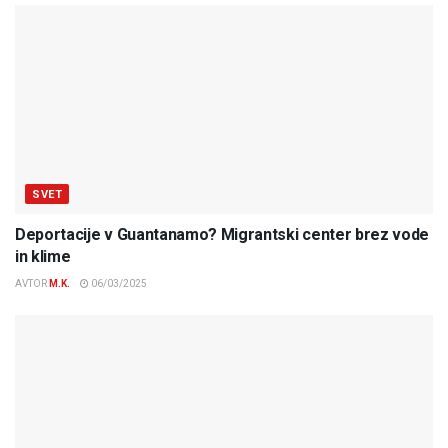
SVET
Deportacije v Guantanamo? Migrantski center brez vode
in klime
AVTOR
M.K.
06/03/2025