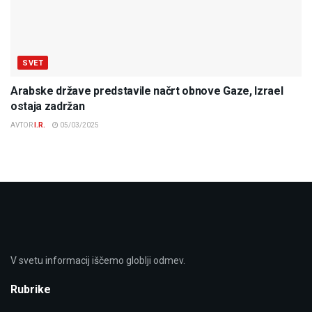
SVET
Arabske države predstavile načrt obnove Gaze, Izrael
ostaja zadržan
AVTOR
I.R.
05/03/2025
V svetu informacij iščemo globlji odmev.
Rubrike