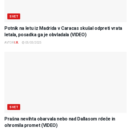
SVET
Potnik na letu iz Madrida v Caracas skušal odpreti vrata
letala, posadka ga je obvladala (VIDEO)
AVTOR
I.R.
05/03/2025
SVET
Prašna nevihta obarvala nebo nad Dallasom rdeče in
ohromila promet (VIDEO)