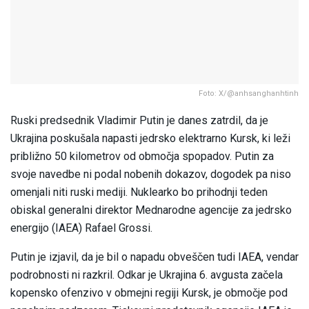
Foto: X/@anhsanghanhtinh
Ruski predsednik Vladimir Putin je danes zatrdil, da je
Ukrajina poskušala napasti jedrsko elektrarno Kursk, ki leži
približno 50 kilometrov od območja spopadov. Putin za
svoje navedbe ni podal nobenih dokazov, dogodek pa niso
omenjali niti ruski mediji. Nuklearko bo prihodnji teden
obiskal generalni direktor Mednarodne agencije za jedrsko
energijo (IAEA) Rafael Grossi.
Putin je izjavil, da je bil o napadu obveščen tudi IAEA, vendar
podrobnosti ni razkril. Odkar je Ukrajina 6. avgusta začela
kopensko ofenzivo v obmejni regiji Kursk, je območje pod