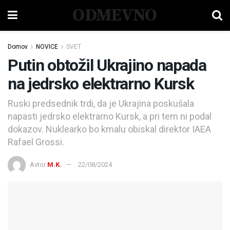
ODMEVNO
Domov
NOVICE
SVET
Putin obtožil Ukrajino napada
na jedrsko elektrarno Kursk
Ruski predsednik trdi, da je Ukrajina poskušala
napasti jedrsko elektrarno Kursk, a pri tem ni podal
dokazov. Nuklearko bo kmalu obiskal direktor IAEA
Rafael Grossi.
Avtor
M.K.
22/08/2024