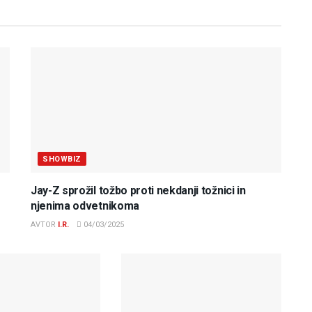
SHOWBIZ
Jay-Z sprožil tožbo proti nekdanji tožnici in
njenima odvetnikoma
AVTOR
I.R.
04/03/2025