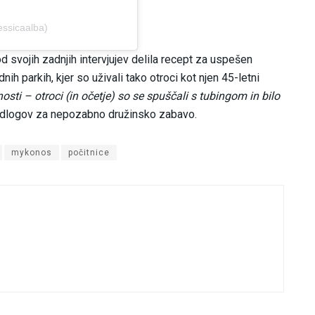
essicaalba)
d svojih zadnjih intervjujev delila recept za uspešen
ih parkih, kjer so uživali tako otroci kot njen 45-letni
osti – otroci (in očetje) so se spuščali s tubingom in bilo
predlogov za nepozabno družinsko zabavo.
mykonos
počitnice