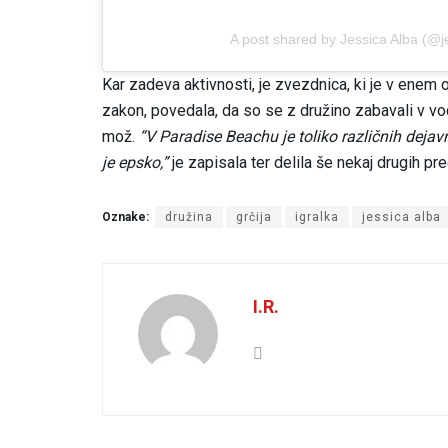
A post shared by Jessica Alba (@j
Kar zadeva aktivnosti, je zvezdnica, ki je v enem o
zakon, povedala, da so se z družino zabavali v vodn
mož.
“V Paradise Beachu je toliko različnih dejavn
je epsko,”
je zapisala ter delila še nekaj drugih 
Oznake:
družina
grčija
igralka
jessica alba
I.R.