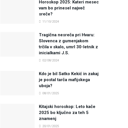
Horoskop 2025: Kateri mesec
vam bo prinesel največ
sreče?
11/10/2024
Tragična nesreča pri Hvaru:
Slovenca z gumenjakom
trčila v skalo, umrl 30-letnik z
inicialkami J.S.
02/08/2024
Kdo je bil Satko Kekić in zakaj
je postal tarča mafijskega
uboja?
08/01/2025
Kitajski horoskop: Leto kače
2025 bo ključno za teh 5
znamenj
20/01/2025