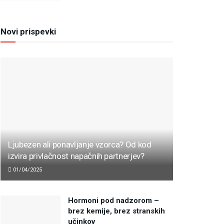
Novi prispevki
Ljubezen ali ponavljanje vzorca? Od kod
izvira privlačnost napačnih partnerjev?
01/04/2025
Hormoni pod nadzorom –
brez kemije, brez stranskih
učinkov