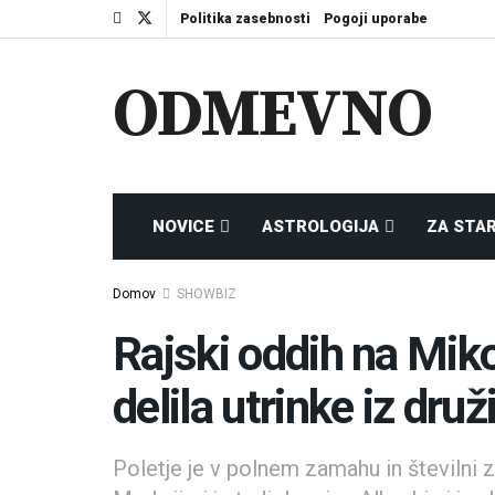
Politika zasebnosti
Pogoji uporabe
ODMEVNO
NOVICE
ASTROLOGIJA
ZA STA
Domov
SHOWBIZ
Rajski oddih na Mik
delila utrinke iz dru
Poletje je v polnem zamahu in številni 