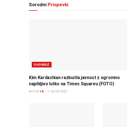
Sorodni
Prispevki
SHOWBIZ
Kim Kardashian razburila javnost z ogromno
napihljivo lutko na Times Squareu (FOTO)
AVTOR
I.R.
05/03/2025