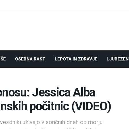
RŠE
OSEBNA RAST
LEPOTA IN ZDRAVJE
LJUBEZEN
onosu: Jessica Alba
žinskih počitnic (VIDEO)
zvezdniki uživajo v sončnih dneh ob morju.