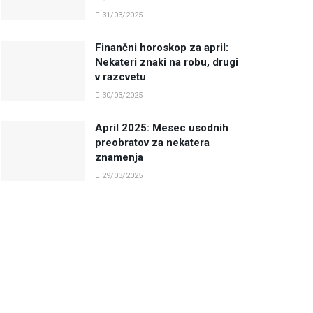
31/03/2025
Finančni horoskop za april:
Nekateri znaki na robu, drugi
v razcvetu
30/03/2025
April 2025: Mesec usodnih
preobratov za nekatera
znamenja
29/03/2025