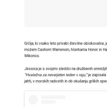
Grčija, ki vsako leto privabi številne obiskovalce, 
možem Cashom Warrenom, hčerkama Honor in Have
Mikonos.
Jessica je s svojimi sledilci na družbenih omrežjih
“Hvaležna za neverjeten teden v raju,”
je zapisala 
jahti, v morskih radostih in ob okušanju grških spec