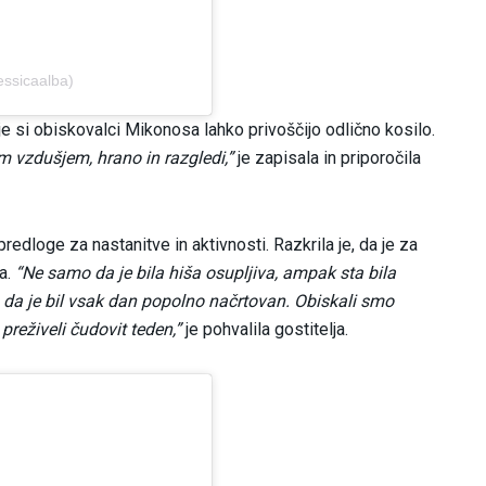
essicaalba)
 kje si obiskovalci Mikonosa lahko privoščijo odlično kosilo.
im vzdušjem, hrano in razgledi,”
je zapisala in priporočila
redloge za nastanitve in aktivnosti. Razkrila je, da je za
la.
“Ne samo da je bila hiša osupljiva, ampak sta bila
, da je bil vsak dan popolno načrtovan. Obiskali smo
preživeli čudovit teden,”
je pohvalila gostitelja.