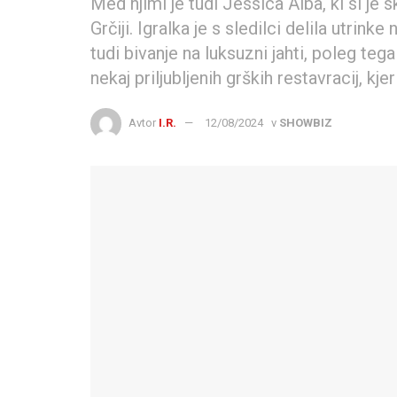
Med njimi je tudi Jessica Alba, ki si je 
Grčiji. Igralka je s sledilci delila utrink
tudi bivanje na luksuzni jahti, poleg te
nekaj priljubljenih grških restavracij, kje
Avtor
I.R.
12/08/2024
v
SHOWBIZ