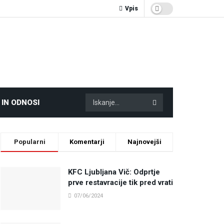
Vpis
 IN ODNOSI
Popularni
Komentarji
Najnovejši
KFC Ljubljana Vič: Odprtje
prve restavracije tik pred vrati
07/06/2024