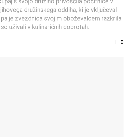
skupaj s svojo družino privoščila počitnice v
e njihovega družinskega oddiha, ki je vključeval
ga pa je zvezdnica svojim oboževalcem razkrila
r so uživali v kulinaričnih dobrotah.
0