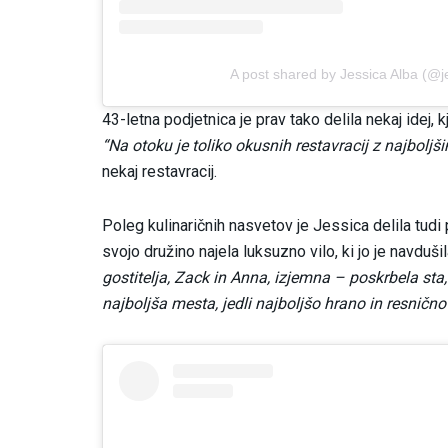
A post shared by Jessica Alba (@j
43-letna podjetnica je prav tako delila nekaj idej,
“Na otoku je toliko okusnih restavracij z najboljš
nekaj restavracij.
Poleg kulinaričnih nasvetov je Jessica delila tudi p
svojo družino najela luksuzno vilo, ki jo je navduši
gostitelja, Zack in Anna, izjemna – poskrbela sta
najboljša mesta, jedli najboljšo hrano in resnično 