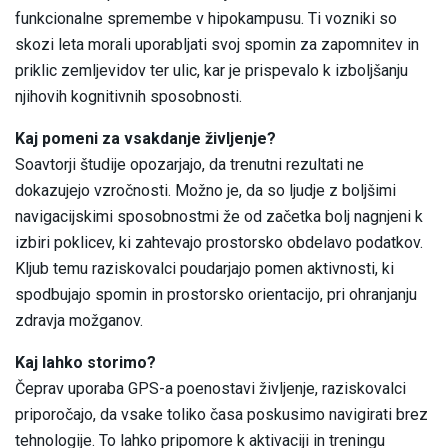
funkcionalne spremembe v hipokampusu. Ti vozniki so
skozi leta morali uporabljati svoj spomin za zapomnitev in
priklic zemljevidov ter ulic, kar je prispevalo k izboljšanju
njihovih kognitivnih sposobnosti.
Kaj pomeni za vsakdanje življenje?
Soavtorji študije opozarjajo, da trenutni rezultati ne
dokazujejo vzročnosti. Možno je, da so ljudje z boljšimi
navigacijskimi sposobnostmi že od začetka bolj nagnjeni k
izbiri poklicev, ki zahtevajo prostorsko obdelavo podatkov.
Kljub temu raziskovalci poudarjajo pomen aktivnosti, ki
spodbujajo spomin in prostorsko orientacijo, pri ohranjanju
zdravja možganov.
Kaj lahko storimo?
Čeprav uporaba GPS-a poenostavi življenje, raziskovalci
priporočajo, da vsake toliko časa poskusimo navigirati brez
tehnologije. To lahko pripomore k aktivaciji in treningu