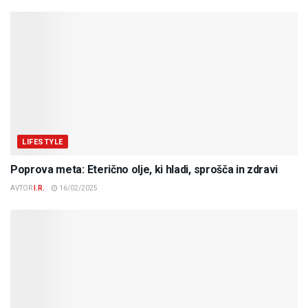
LIFESTYLE
Poprova meta: Eterično olje, ki hladi, sprošča in zdravi
AVTOR
I.R.
16/02/2025