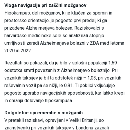
Vloga navigacije pri zaščiti možganov
Hipokampus, del možganov, ki je ključen za spomin in
prostorsko orientacijo, je pogosto prvi predel, ki ga
prizadene Alzheimerjeva bolezen. Raziskovalci s
harvardske medicinske šole so analizirali stopnjo
umrljivosti zaradi Alzheimerjeve bolezni v ZDA med letoma
2020 in 2022.
Rezultati so pokazali, da je bilo v splošni populaciji 1,69
odstotka smrti povezanih z Alzheimerjevo boleznijo. Pri
voznikih taksijev je bil ta odstotek nižji – 1,03, pri voznikih
reševalnih vozil pa še nižji, le 0,91. Ti poklici vključujejo
pogosto uporabo navigacijskih sposobnosti, kar lahko krepi
in ohranja delovanje hipokampusa.
Dolgoletne spremembe v možganih
V pretekli raziskavi, opravljeni v Veliki Britaniji, so
znanstveniki pri voznikih taksijev v Londonu zaznali