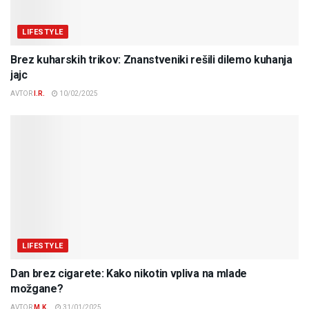
LIFESTYLE
Brez kuharskih trikov: Znanstveniki rešili dilemo kuhanja
jajc
AVTOR
I.R.
10/02/2025
LIFESTYLE
Dan brez cigarete: Kako nikotin vpliva na mlade
možgane?
AVTOR
M.K.
31/01/2025