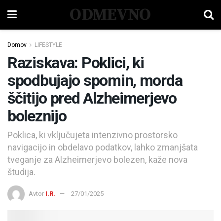
ODMEVNO
Domov
LIFESTYLE
Raziskava: Poklici, ki
spodbujajo spomin, morda
ščitijo pred Alzheimerjevo
boleznijo
Poklica, ki vključujeta intenzivno prostorsko
navigacijo in obdelavo podatkov, lahko zmanjšata
tveganje za Alzheimerjevo bolezen, kaže nova
študija.
Avtor
I.R.
27/01/2025