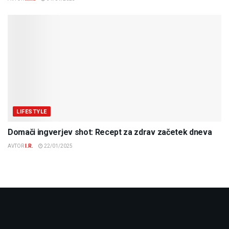
LIFESTYLE
Domači ingverjev shot: Recept za zdrav začetek dneva
AVTOR
I.R.
22/01/2025