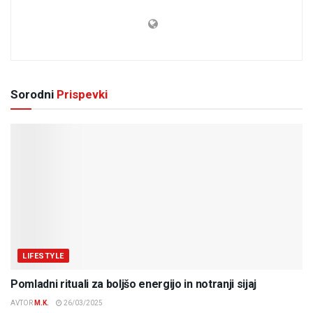
Sorodni
Prispevki
LIFESTYLE
Pomladni rituali za boljšo energijo in notranji sijaj
AVTOR
M.K.
26/03/2025