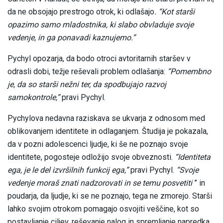
da ne obsojajo prestrogo otrok, ki odlašajo
. “Kot starši
opazimo samo mladostnika, ki slabo obvladuje svoje
vedenje, in ga ponavadi kaznujemo.”
Pychyl opozarja, da bodo otroci avtoritarnih staršev v
odrasli dobi, težje reševali problem odlašanja:
“Pomembno
je, da so starši nežni ter, da spodbujajo razvoj
samokontrole,”
pravi Pychyl.
Pychylova nedavna raziskava se ukvarja z odnosom med
oblikovanjem identitete in odlaganjem. Študija je pokazala,
da v pozni adolescenci ljudje, ki še ne poznajo svoje
identitete, pogosteje odložijo svoje obveznosti.
“Identiteta
ega, je le del izvršilnih funkcij ega,”
pravi Pychyl.
“Svoje
vedenje moraš znati nadzorovati in se temu posvetiti
” in
poudarja, da ljudje, ki se ne poznajo, tega ne zmorejo. Starši
lahko svojim otrokom pomagajo osvojiti veščine, kot so
postavljanje ciljev, reševanje nalog in spremljanje napredka.