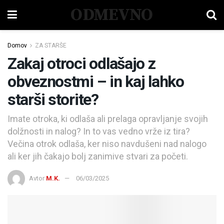
ODMEVNO
Domov
ZA STARŠE
Zakaj otroci odlašajo z
obveznostmi – in kaj lahko
starši storite?
Imate otroka, ki odlaša ali prelaga opravljanje svojih
dolžnosti in nalog? In to vas vedno vrže iz tira?
Večina otrok odlaša, ker niso navdušeni nad nalogo
ali ker jih čakajo bolj zanimive stvari za početi.
Avtor
M.K.
06/03/2025