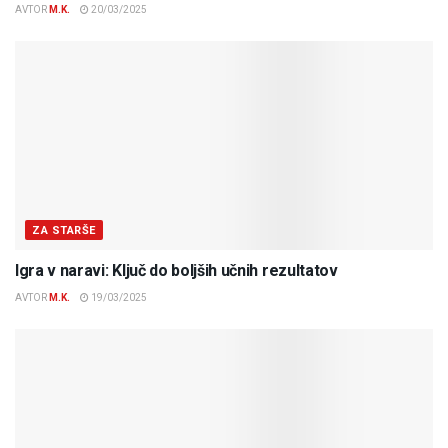
AVTOR
M.K.
20/03/2025
ZA STARŠE
Igra v naravi: Ključ do boljših učnih rezultatov
AVTOR
M.K.
19/03/2025