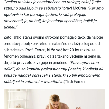
“Večina raziskav je osredotočena na razloge, zakaj ljudje
vztrajno odlašajo in se sabotirajo,”
pravi McCrea.
“Kar smo
ugotovili in kar pomaga ljudem, ki radi prelagajo
obveznosti, je, da bolj, ko je naloga specifična, boljši je
učinek.”
Zato lahko starši svojim otrokom pomagajo tako, da naloge
predstavijo bolj konkretno in natančno razložijo, kaj se od
njih zahteva. Prof. Ferrari, ki že več kot 20 let raziskuje
fenomen odlašanja, pravi, da za takšno vedenje ni gena in,
da je to prevzeto z vzgojo in priučeno.
“Pravzaprav smo
odkrili, da so kronični prokrastinatorji ( oseba, ki odlaša ali
prelaga naloge) odraščali s starši, ki so bili emocionalno
oddaljeni in zahtevni – avtoritativni,”
trdi Ferrari.