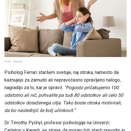
Foto: Canva
Psiholog Ferrari staršem svetuje, naj otroka, namesto da
kaznujejo za zamudo ali nepravočasno opravljeno nalogo,
nagradijo za to, kar je opravil.
“Pogosto pričakujemo 100
odstotno ali nič, pohvalite pa tudi 80 odstotkov ali celo 50
odstotkov doseženega cilja. Tako boste otroka motivirali,
da bo naslednjič še bolj učinkovit.”
Dr. Timothy Pychyl, profesor psihologije na Univerzi
Carleton v Kanadi, se strinja, da morajo biti starši previdni in,