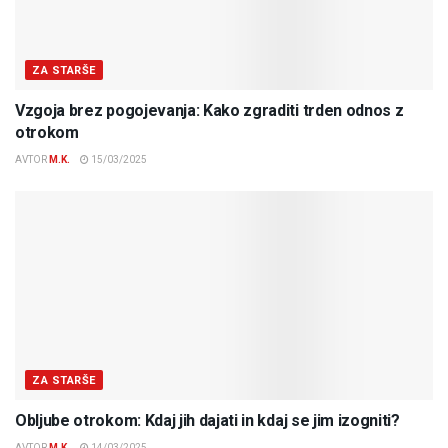
ZA STARŠE
Vzgoja brez pogojevanja: Kako zgraditi trden odnos z
otrokom
AVTOR
M.K.
15/03/2025
ZA STARŠE
Obljube otrokom: Kdaj jih dajati in kdaj se jim izogniti?
AVTOR
M.K.
14/03/2025