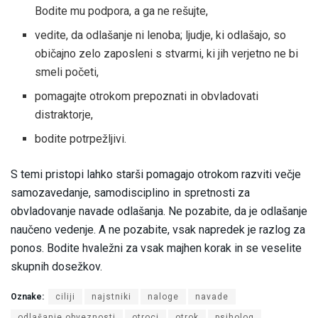
Bodite mu podpora, a ga ne rešujte,
vedite, da odlašanje ni lenoba; ljudje, ki odlašajo, so
običajno zelo zaposleni s stvarmi, ki jih verjetno ne bi
smeli početi,
pomagajte otrokom prepoznati in obvladovati
distraktorje,
bodite potrpežljivi.
S temi pristopi lahko starši pomagajo otrokom razviti večje
samozavedanje, samodisciplino in spretnosti za
obvladovanje navade odlašanja. Ne pozabite, da je odlašanje
naučeno vedenje. A ne pozabite, vsak napredek je razlog za
ponos. Bodite hvaležni za vsak majhen korak in se veselite
skupnih dosežkov.
Oznake:
ciliji
najstniki
naloge
navade
odlašanje obveznosti
otroci
otrok
psiholog