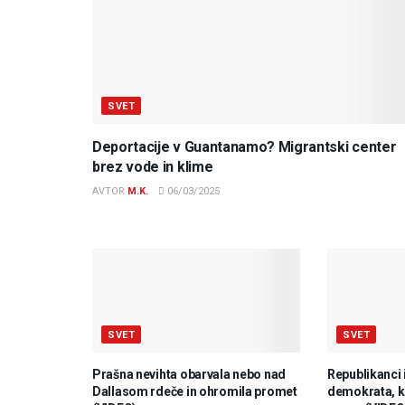
SVET
Deportacije v Guantanamo? Migrantski center
brez vode in klime
AVTOR
M.K.
06/03/2025
SVET
SVET
Prašna nevihta obarvala nebo nad
Republikanci 
Dallasom rdeče in ohromila promet
demokrata, ki