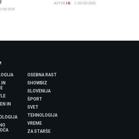
)
AVTOR
I.R.
05/03/2025
/03/2025
e
OGIJA
OSEBNA RAST
 IN
SHOWBIZ
E
SLOVENIJA
YLE
ŠPORT
EN IN
SVET
TEHNOLOGIJA
OLOGIJA
VREME
NO
OČA
ZA STARŠE