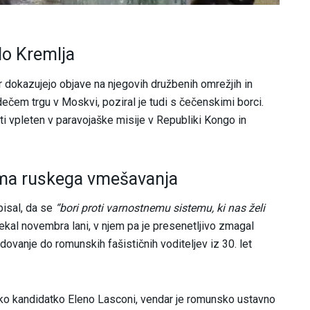
do Kremlja
 dokazujejo objave na njegovih družbenih omrežjih in
dečem trgu v Moskvi, poziral je tudi s čečenskimi borci.
ti vpleten v paravojaške misije v Republiki Kongo in
suma ruskega vmešavanja
isal, da se
“bori proti varnostnemu sistemu, ki nas želi
tekal novembra lani, v njem pa je presenetljivo zmagal
dovanje do romunskih fašističnih voditeljev iz 30. let
ko kandidatko Eleno Lasconi, vendar je romunsko ustavno