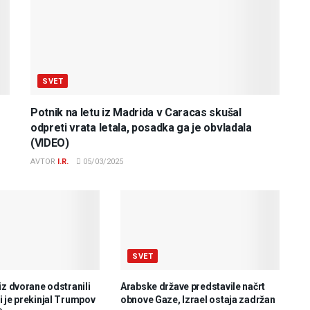
SVET
Potnik na letu iz Madrida v Caracas skušal
odpreti vrata letala, posadka ga je obvladala
(VIDEO)
AVTOR
I.R.
05/03/2025
SVET
iz dvorane odstranili
Arabske države predstavile načrt
 je prekinjal Trumpov
obnove Gaze, Izrael ostaja zadržan