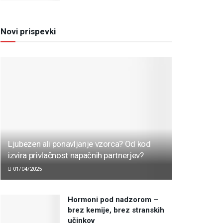
Novi prispevki
Ljubezen ali ponavljanje vzorca? Od kod
izvira privlačnost napačnih partnerjev?
01/04/2025
Hormoni pod nadzorom –
brez kemije, brez stranskih
učinkov