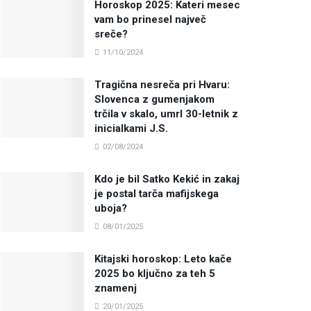
Horoskop 2025: Kateri mesec
vam bo prinesel največ
sreče?
11/10/2024
Tragična nesreča pri Hvaru:
Slovenca z gumenjakom
trčila v skalo, umrl 30-letnik z
inicialkami J.S.
02/08/2024
Kdo je bil Satko Kekić in zakaj
je postal tarča mafijskega
uboja?
08/01/2025
Kitajski horoskop: Leto kače
2025 bo ključno za teh 5
znamenj
20/01/2025