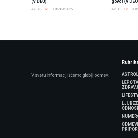
(VIDEO)
govor (VIDEO
AVTOR
I.R.
05/03/2025
AVTOR
I.R.
05
Rubrik
ASTROL
V svetu informacij iščemo globlji odmev.
LEPOTA
ZDRAVJ
LIFEST
LJUBEZ
ODNOSI
NUMER
ODMEV
PRIPOR