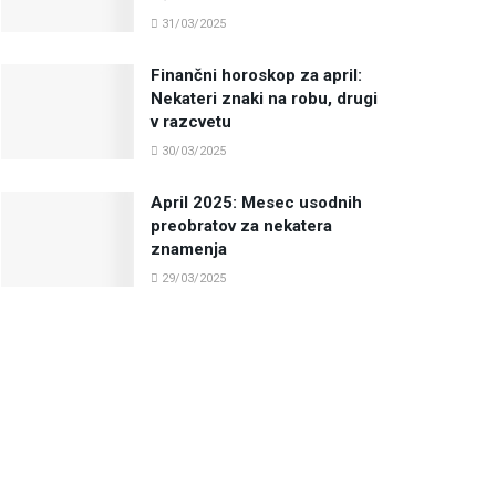
31/03/2025
Finančni horoskop za april:
Nekateri znaki na robu, drugi
v razcvetu
30/03/2025
April 2025: Mesec usodnih
preobratov za nekatera
znamenja
29/03/2025