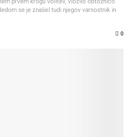
enem prvem krogu volitev, vložilo obtožnico
ledom se je znašel tudi njegov varnostnik in
.
0