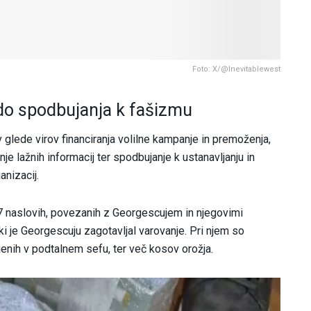
Foto: X/@Inevitablewest
 do spodbujanja k fašizmu
 glede virov financiranja volilne kampanje in premoženja,
enje lažnih informacij ter spodbujanje k ustanavljanju in
anizacij.
 47 naslovih, povezanih z Georgescujem in njegovimi
i je Georgescuju zagotavljal varovanje. Pri njem so
njenih v podtalnem sefu, ter več kosov orožja.