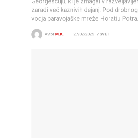
Georgescuju, ki je zmagal v razveljavlj
zaradi več kaznivih dejanj. Pod drobnog
vodja paravojaške mreže Horatiu Potra
Avtor
M.K.
27/02/2025
v
SVET