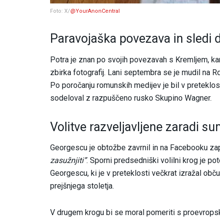
Foto: X/
@YourAnonCentral
Paravojaška povezava in sledi 
Potra je znan po svojih povezavah s Kremljem, kar
zbirka fotografij. Lani septembra se je mudil na R
Po poročanju romunskih medijev je bil v preteklos
sodeloval z razpuščeno rusko Skupino Wagner.
Volitve razveljavljene zaradi 
Georgescu je obtožbe zavrnil in na Facebooku zap
zasužnjiti”
. Sporni predsedniški volilni krog je po
Georgescu, ki je v preteklosti večkrat izražal obču
prejšnjega stoletja.
V drugem krogu bi se moral pomeriti s proevrops