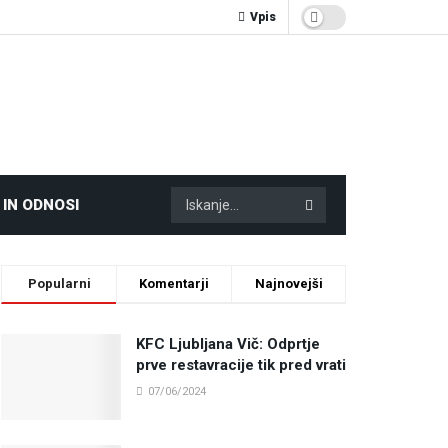
Vpis
 IN ODNOSI
Popularni
Komentarji
Najnovejši
KFC Ljubljana Vič: Odprtje
prve restavracije tik pred vrati
07/06/2024