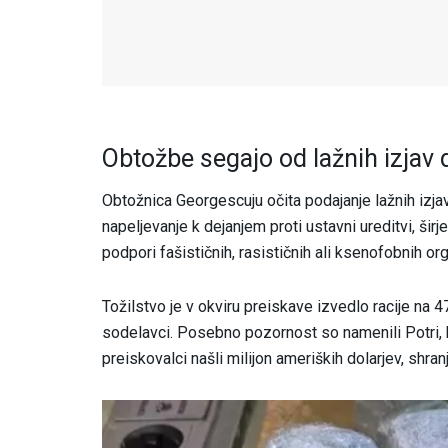
Obtožbe segajo od lažnih izjav
Obtožnica Georgescuju očita podajanje lažnih izjav
napeljevanje k dejanjem proti ustavni ureditvi, širj
podpori fašističnih, rasističnih ali ksenofobnih org
Tožilstvo je v okviru preiskave izvedlo racije na
sodelavci. Posebno pozornost so namenili Potri, k
preiskovalci našli milijon ameriških dolarjev, shra