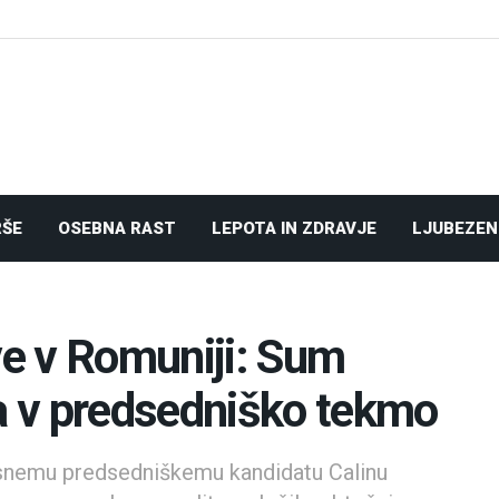
RŠE
OSEBNA RAST
LEPOTA IN ZDRAVJE
LJUBEZEN
ve v Romuniji: Sum
 v predsedniško tekmo
esnemu predsedniškemu kandidatu Calinu