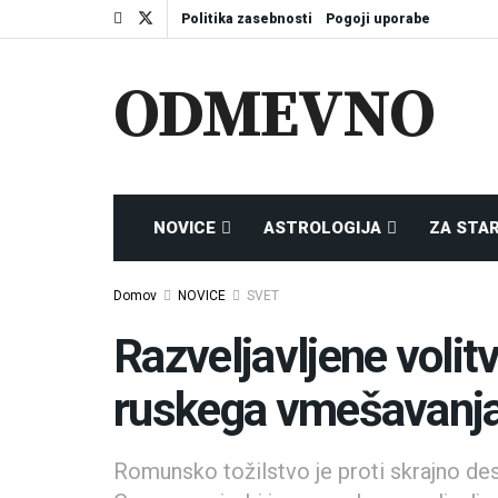
Politika zasebnosti
Pogoji uporabe
ODMEVNO
NOVICE
ASTROLOGIJA
ZA STA
Domov
NOVICE
SVET
Razveljavljene volit
ruskega vmešavanja
Romunsko tožilstvo je proti skrajno d