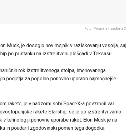
Foto: Posnetek zaslona X
on Musk, je doseglo nov mejnik v raziskovanju vesolja, saj
ip po pristanku na izstrelitveni ploščadi v Teksasu.
haničnih rok izstrelitvenega stolpa, imenovanega
anjih podjetja za popolno ponovno uporabo najmočnejše
om rakete, je v nadzorni sobi SpaceX-a povzročil val
dvostopenjske rakete Starship, se je po izstrelitvi varno
 v tehnologiji ponovne uporabe raket. Elon Musk je na
ka in poudaril zgodovinski pomen tega dogodka.