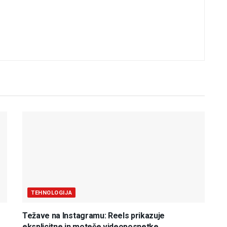
TEHNOLOGIJA
Težave na Instagramu: Reels prikazuje
eksplicitne in moteče videoposnetke