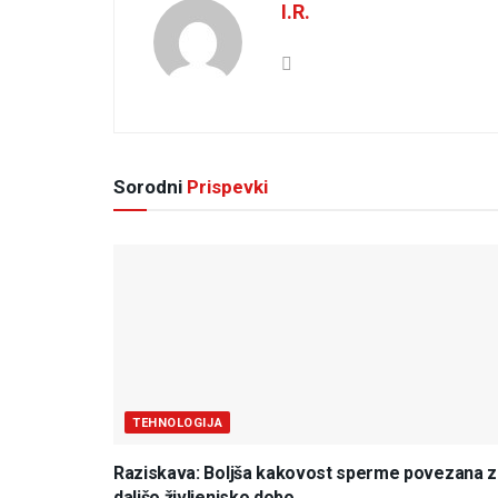
I.R.
Sorodni
Prispevki
TEHNOLOGIJA
Raziskava: Boljša kakovost sperme povezana z
daljšo življenjsko dobo