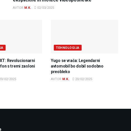
AVTOR
M.K.
02/03/2025
JA
TEHNOLOGIJA
XT: Revolucionarni
Yugo se vrača: Legendarni
efon s tremi zasloni
avtomobil bo dobil sodobno
preobleko
20/02/2025
AVTOR
M.K.
20/02/2025
e