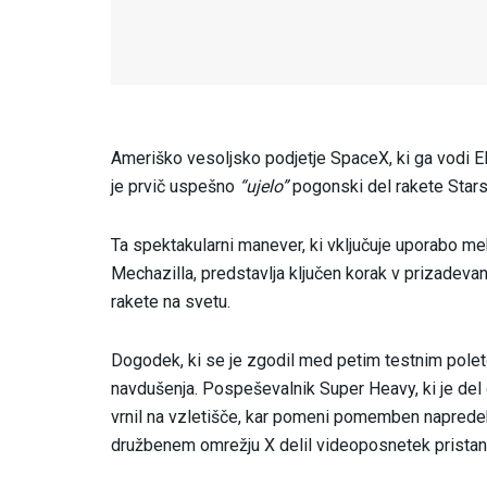
Ameriško vesoljsko podjetje SpaceX, ki ga vodi El
je prvič uspešno
“ujelo”
pogonski del rakete Starsh
Ta spektakularni manever, ki vključuje uporabo me
Mechazilla, predstavlja ključen korak v prizadev
rakete na svetu.
Dogodek, ki se je zgodil med petim testnim polet
navdušenja. Pospeševalnik Super Heavy, ki je del 
vrnil na vzletišče, kar pomeni pomemben napredek
družbenem omrežju X delil videoposnetek pristan