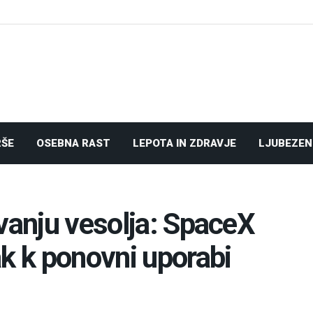
RŠE
OSEBNA RAST
LEPOTA IN ZDRAVJE
LJUBEZEN
ovanju vesolja: SpaceX
ak k ponovni uporabi