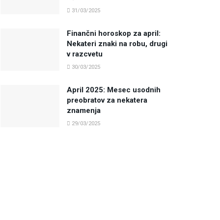
31/03/2025
Finančni horoskop za april:
Nekateri znaki na robu, drugi
v razcvetu
30/03/2025
April 2025: Mesec usodnih
preobratov za nekatera
znamenja
29/03/2025