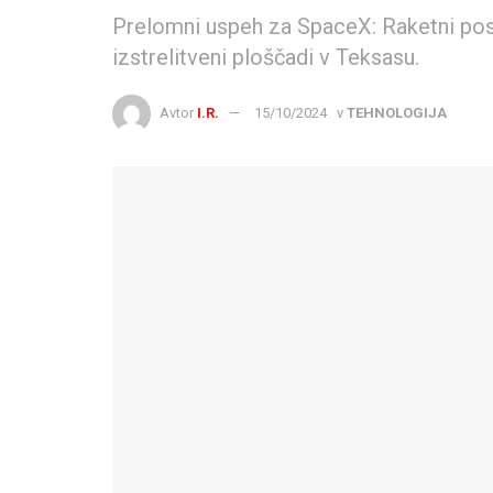
Prelomni uspeh za SpaceX: Raketni pos
izstrelitveni ploščadi v Teksasu.
Avtor
I.R.
15/10/2024
v
TEHNOLOGIJA