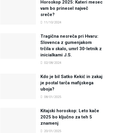
Horoskop 2025: Kateri mesec
vam bo prinesel največ
sreče?
11/10/2024
Tragična nesreča pri Hvaru:
Slovenca z gumenjakom
trčila v skalo, umrl 30-letnik z
inicialkami J.S.
02/08/2024
Kdo je bil Satko Kekić in zakaj
je postal tarča mafijskega
uboja?
08/01/2025
Kitajski horoskop: Leto kače
2025 bo ključno za teh 5
znamenj
20/01/2025