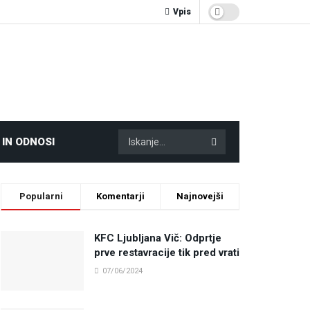
Vpis
 IN ODNOSI
Popularni
Komentarji
Najnovejši
KFC Ljubljana Vič: Odprtje
prve restavracije tik pred vrati
07/06/2024