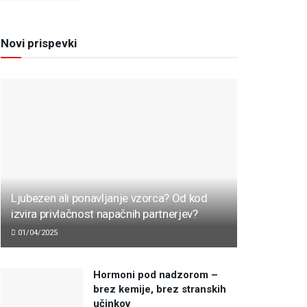
Novi prispevki
Ljubezen ali ponavljanje vzorca? Od kod
izvira privlačnost napačnih partnerjev?
01/04/2025
Hormoni pod nadzorom –
brez kemije, brez stranskih
učinkov