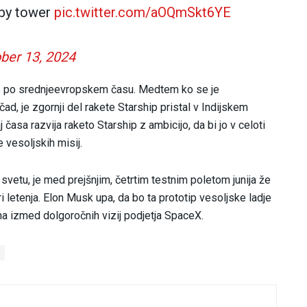
 by tower
pic.twitter.com/aOQmSkt6YE
ber 13, 2024
25 po srednjeevropskem času. Medtem ko se je
ad, je zgornji del rakete Starship pristal v Indijskem
časa razvija raketo Starship z ambicijo, da bi jo v celoti
 vesoljskih misij.
 svetu, je med prejšnjim, četrtim testnim poletom junija že
 letenja. Elon Musk upa, da bo ta prototip vesoljske ladje
na izmed dolgoročnih vizij podjetja SpaceX.