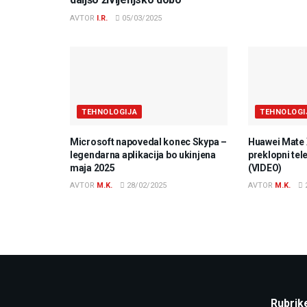
AVTOR
I.R.
05/03/2025
TEHNOLOGIJA
TEHNOLOGI
Microsoft napovedal konec Skypa –
Huawei Mate 
legendarna aplikacija bo ukinjena
preklopni tel
maja 2025
(VIDEO)
AVTOR
M.K.
28/02/2025
AVTOR
M.K.
Rubrik