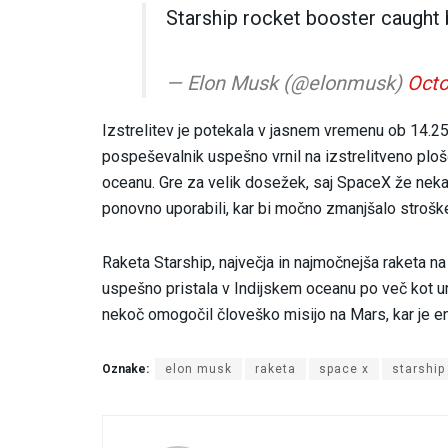
Starship rocket booster caught
— Elon Musk (@elonmusk)
Octo
Izstrelitev je potekala v jasnem vremenu ob 14.
pospeševalnik uspešno vrnil na izstrelitveno plošč
oceanu. Gre za velik dosežek, saj SpaceX že nekaj 
ponovno uporabili, kar bi močno zmanjšalo stroške
Raketa Starship, največja in najmočnejša raketa na
uspešno pristala v Indijskem oceanu po več kot uri
nekoč omogočil človeško misijo na Mars, kar je e
Oznake:
elon musk
raketa
space x
starship