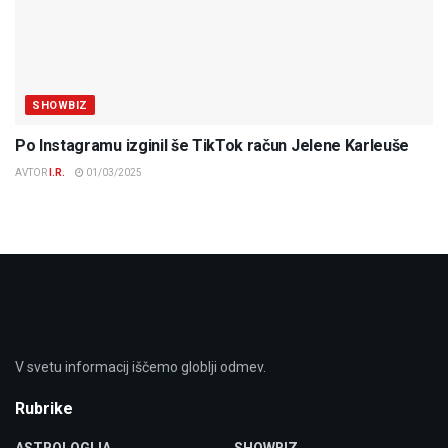
SHOWBIZ
Po Instagramu izginil še TikTok račun Jelene Karleuše
AVTOR
I.R.
01/03/2025
V svetu informacij iščemo globlji odmev.
Rubrike