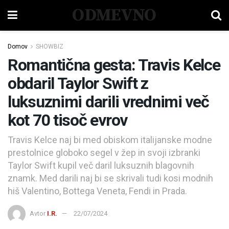
ODMEVNO
Domov
SHOWBIZ
Romantična gesta: Travis Kelce
obdaril Taylor Swift z
luksuznimi darili vrednimi več
kot 70 tisoč evrov
Travis Kelce naj bi med obiskom italijanske modne
prestolnice globoko segel v žep in svoji izbranki
Taylor Swift kupil več daril luksuznih blagovnih
znamk. Med darili naj bi se skrivali tudi kosi modnih
hiš Valentino, Bottega Veneta, Fendi in Prada.
Avtor
I.R.
22/07/2024