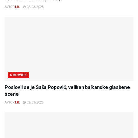
AVTOR
I.R.
02/03/2025
SHOWBIZ
Poslovil se je Saša Popović, velikan balkanske glasbene
scene
AVTOR
I.R.
02/03/2025