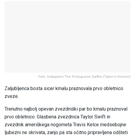
Foto: Instagram/The Portuguese Swiftie (Taylor’s Version)
Zaljubljenca bosta sicer kmalu praznovala prvo obletnico
zveze.
Trenutno najbolj opevan zvezdniški par bo kmalu praznoval
prvo obletnico. Glasbena zvezdnica Taylor Swift in
zvezdnik ameriškega nogometa Travis Kelce medsebojne
ljubezni ne skrivata, zanjo pa sta očitno pripravljena odšteti