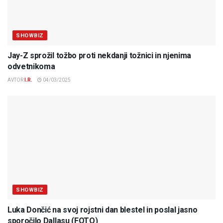
SHOWBIZ
Jay-Z sprožil tožbo proti nekdanji tožnici in njenima
odvetnikoma
AVTOR
I.R.
04/03/2025
SHOWBIZ
Luka Dončić na svoj rojstni dan blestel in poslal jasno
sporočilo Dallasu (FOTO)