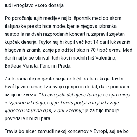
tudi vrtoglave vsote denarja.
Po poročanju tujih medijev naj bi športnik med obiskom
italijanske prestolnice mode, kjer je njegova izbranka
nastopila na dveh razprodanih koncertih, zapravil zajeten
kupček denarja. Taylor naj bi kupil več kot 14 daril luksuznih
blagovnih znamk, zanje pa odštel slabih 70 tisoč evrov. Med
darili naj bi se skrivali tudi kosi modnih hiš Valentino,
Bottega Veneta, Fendi in Prada.
Za to romantično gesto se je odločil po tem, ko je Taylor
Swift javno označil za svojo gospo in dodal, da je ponosen
na njuno zvezo.
“Ta evropski del njene turneje se spreminja
v izjemno izkušnjo, saj jo Travis podpira in ji izkazuje
ljubezen 24 ur na dan, 7 dni v tednu,”
je za tuje medije
povedal vir blizu para.
Travis bo sicer zamudil nekaj koncertov v Evropi, saj se bo