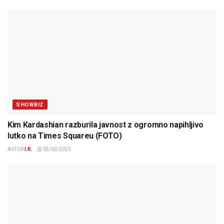
SHOWBIZ
Kim Kardashian razburila javnost z ogromno napihljivo
lutko na Times Squareu (FOTO)
AVTOR
I.R.
05/03/2025