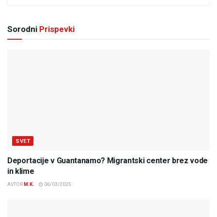
Sorodni
Prispevki
SVET
Deportacije v Guantanamo? Migrantski center brez vode
in klime
AVTOR
M.K.
06/03/2025