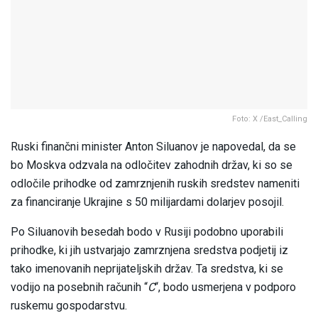
Foto: X /East_Calling
Ruski finančni minister Anton Siluanov je napovedal, da se
bo Moskva odzvala na odločitev zahodnih držav, ki so se
odločile prihodke od zamrznjenih ruskih sredstev nameniti
za financiranje Ukrajine s 50 milijardami dolarjev posojil.
Po Siluanovih besedah bodo v Rusiji podobno uporabili
prihodke, ki jih ustvarjajo zamrznjena sredstva podjetij iz
tako imenovanih neprijateljskih držav. Ta sredstva, ki se
vodijo na posebnih računih “
C
“, bodo usmerjena v podporo
ruskemu gospodarstvu.