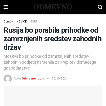
ODMEVNO
Domov
NOVICE
SVET
Rusija bo porabila prihodke od
zamrznjenih sredstev zahodnih
držav
Moskva bo prihodke od zamrznjenih sredstev
zahodnih podjetij namenila za krepitev domačega
gospodarstva.
Avtor
Odmevno .com
25/10/2024