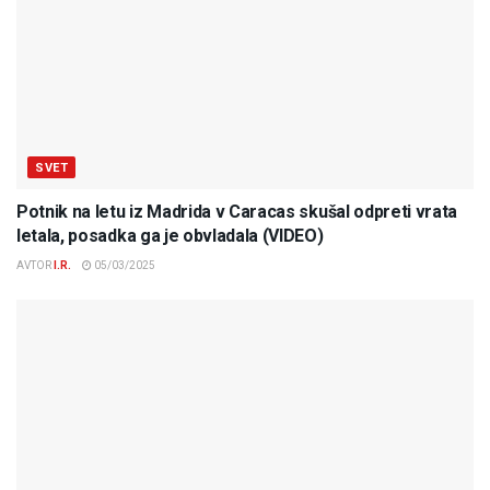
SVET
Potnik na letu iz Madrida v Caracas skušal odpreti vrata
letala, posadka ga je obvladala (VIDEO)
AVTOR
I.R.
05/03/2025