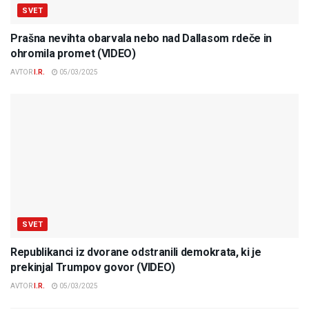
SVET
Prašna nevihta obarvala nebo nad Dallasom rdeče in
ohromila promet (VIDEO)
AVTOR
I.R.
05/03/2025
SVET
Republikanci iz dvorane odstranili demokrata, ki je
prekinjal Trumpov govor (VIDEO)
AVTOR
I.R.
05/03/2025