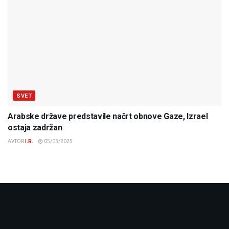
SVET
Arabske države predstavile načrt obnove Gaze, Izrael
ostaja zadržan
AVTOR
I.R.
05/03/2025