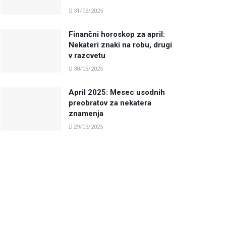
31/03/2025
Finančni horoskop za april:
Nekateri znaki na robu, drugi
v razcvetu
30/03/2025
April 2025: Mesec usodnih
preobratov za nekatera
znamenja
29/03/2025