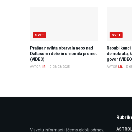
SVET
SVET
Prašna nevihta obarvala nebo nad
Republikanci 
Dallasom rdeče in ohromila promet
demokrata, ki
(VIDEO)
govor (VIDEO
AVTOR
I.R.
05/03/2025
AVTOR
I.R.
05
Rubrik
ASTROL
V svetu informacij iščemo globlji odmev.