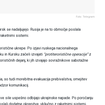
Foto: Telegram
rsk se nadaljujejo. Rusija je na to območje poslala
 raketnimi sistemi.
oristične ukrepe. Po izjavi ruskega nacionalnega
u in Kursku začeli izvajati
“protiteroristične operacije”
z
ističnih dejanj, ki jih izvajajo sovražnikove sabotažne
ia, so tudi morebitna evakuacija prebivalstva, omejitev
adzor komunikacij.
ove sile uspešno odbijajo ukrajinske napade. Po poročanju
slali dodatne okrepitve, vključno z raketnimi sistemi,