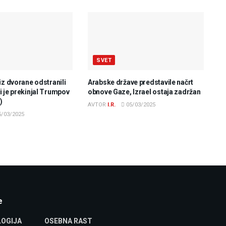
SVET
iz dvorane odstranili
Arabske države predstavile načrt
 je prekinjal Trumpov
obnove Gaze, Izrael ostaja zadržan
)
AVTOR
I.R.
05/03/2025
/03/2025
e
OGIJA
OSEBNA RAST