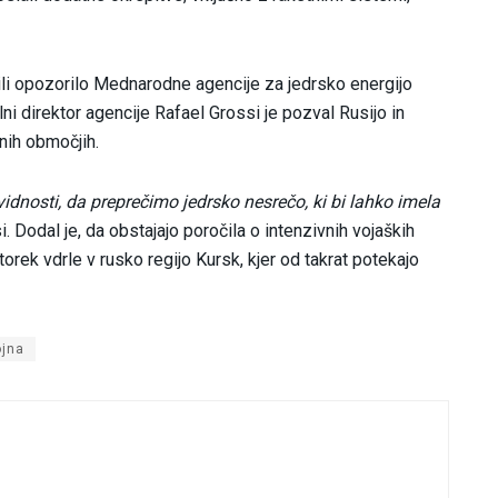
žili opozorilo Mednarodne agencije za jedrsko energijo
lni direktor agencije Rafael Grossi je pozval Rusijo in
tnih območjih.
vidnosti, da preprečimo jedrsko nesrečo, ki bi lahko imela
. Dodal je, da obstajajo poročila o intenzivnih vojaških
torek vdrle v rusko regijo Kursk, kjer od takrat potekajo
ojna