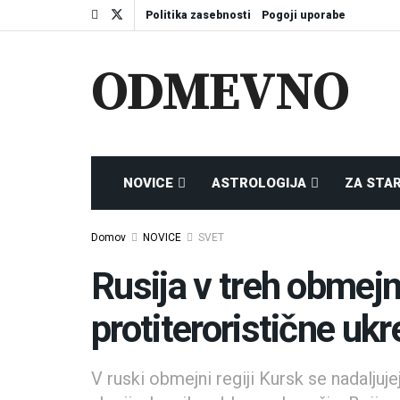
Politika zasebnosti
Pogoji uporabe
ODMEVNO
NOVICE
ASTROLOGIJA
ZA STA
Domov
NOVICE
SVET
Rusija v treh obmejn
protiteroristične uk
V ruski obmejni regiji Kursk se nadaljuje