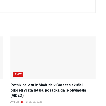
SVET
Potnik na letu iz Madrida v Caracas skušal
odpreti vrata letala, posadka ga je obvladala
(VIDEO)
AVTOR
I.R.
05/03/2025