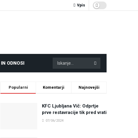
Vpis
 IN ODNOSI
Popularni
Komentarji
Najnovejši
KFC Ljubljana Vič: Odprtje
prve restavracije tik pred vrati
07/06/2024