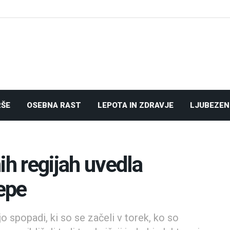
RŠE
OSEBNA RAST
LEPOTA IN ZDRAVJE
LJUBEZEN
ih regijah uvedla
repe
jo spopadi, ki so se začeli v torek, ko so