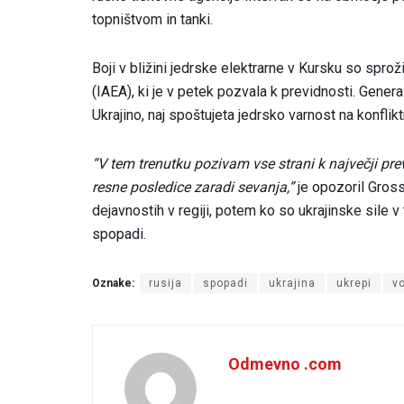
topništvom in tanki.
Boji v bližini jedrske elektrarne v Kursku so spro
(IAEA), ki je v petek pozvala k previdnosti. Genera
Ukrajino, naj spoštujeta jedrsko varnost na konflik
“V tem trenutku pozivam vse strani k največji pre
resne posledice zaradi sevanja,”
je opozoril Grossi
dejavnostih v regiji, potem ko so ukrajinske sile v 
spopadi.
Oznake:
rusija
spopadi
ukrajina
ukrepi
v
Odmevno .com