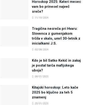
Horoskop 2025: Kateri mesec
vam bo prinesel največ
sreče?
11/10/2024
Tragična nesreča pri Hvaru:
Slovenca z gumenjakom
trčila v skalo, umrl 30-letnik z
inicialkami J.S.
02/08/2024
Kdo je bil Satko Kekić in zakaj
je postal tarča mafijskega
uboja?
08/01/2025
Kitajski horoskop: Leto kače
2025 bo ključno za teh 5
znamenj
20/01/2025