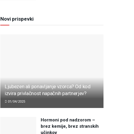
Novi prispevki
Ljubezen ali ponavljanje vzorca? Od kod
izvira privlačnost napačnih partnerjev?
01/04/2025
Hormoni pod nadzorom –
brez kemije, brez stranskih
učinkov