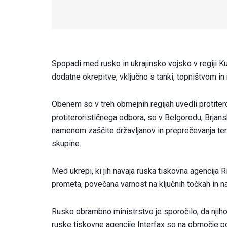
Spopadi med rusko in ukrajinsko vojsko v regiji Ku
dodatne okrepitve, vključno s tanki, topništvom in
Obenem so v treh obmejnih regijah uvedli protiter
protiterorističnega odbora, so v Belgorodu, Brjansk
namenom zaščite državljanov in preprečevanja teror
skupine.
Med ukrepi, ki jih navaja ruska tiskovna agencija R
prometa, povečana varnost na ključnih točkah in n
Rusko obrambno ministrstvo je sporočilo, da njih
ruske tiskovne agencije Interfax so na območje po