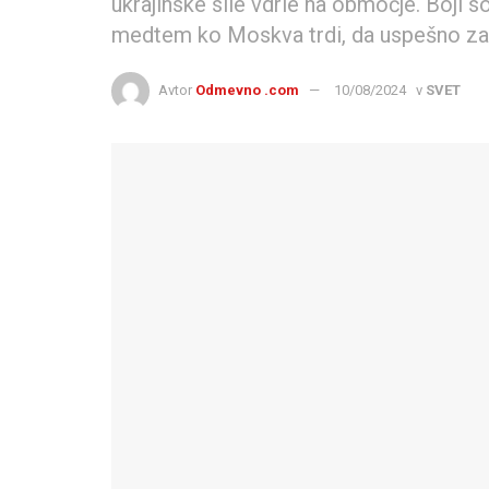
ukrajinske sile vdrle na območje. Boji so 
medtem ko Moskva trdi, da uspešno zav
Avtor
Odmevno .com
10/08/2024
v
SVET