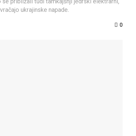
se približali tudi tamkajšnji jedrski elektrarni,
račajo ukrajinske napade.
0