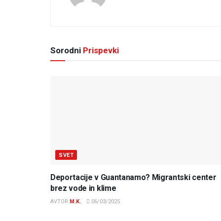
Sorodni
Prispevki
SVET
Deportacije v Guantanamo? Migrantski center
brez vode in klime
AVTOR
M.K.
06/03/2025