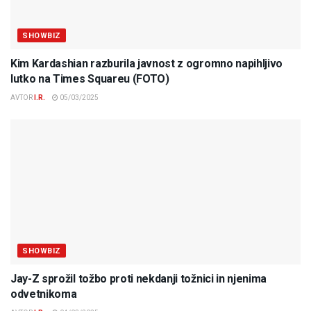
SHOWBIZ
Kim Kardashian razburila javnost z ogromno napihljivo
lutko na Times Squareu (FOTO)
AVTOR
I.R.
05/03/2025
SHOWBIZ
Jay-Z sprožil tožbo proti nekdanji tožnici in njenima
odvetnikoma