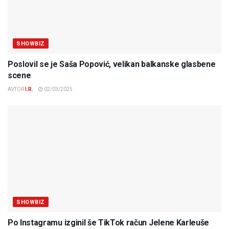
SHOWBIZ
Poslovil se je Saša Popović, velikan balkanske glasbene
scene
AVTOR
I.R.
02/03/2025
SHOWBIZ
Po Instagramu izginil še TikTok račun Jelene Karleuše