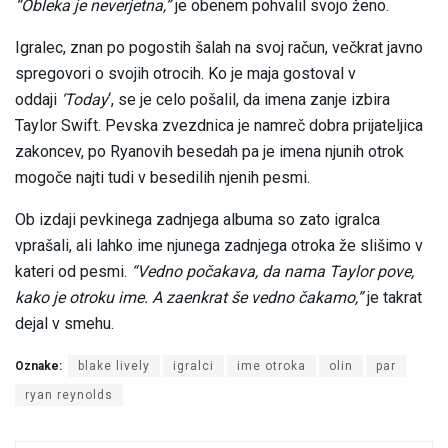
“Obleka je neverjetna,”
je obenem pohvalil svojo ženo.
Igralec, znan po pogostih šalah na svoj račun, večkrat javno
spregovori o svojih otrocih. Ko je maja gostoval v
oddaji
‘Today
‘, se je celo pošalil, da imena zanje izbira
Taylor Swift. Pevska zvezdnica je namreč dobra prijateljica
zakoncev, po Ryanovih besedah pa je imena njunih otrok
mogoče najti tudi v besedilih njenih pesmi.
Ob izdaji pevkinega zadnjega albuma so zato igralca
vprašali, ali lahko ime njunega zadnjega otroka že slišimo v
kateri od pesmi.
“Vedno počakava, da nama Taylor pove,
kako je otroku ime. A zaenkrat še vedno čakamo,”
je takrat
dejal v smehu.
Oznake:
blake lively
igralci
ime otroka
olin
par
ryan reynolds