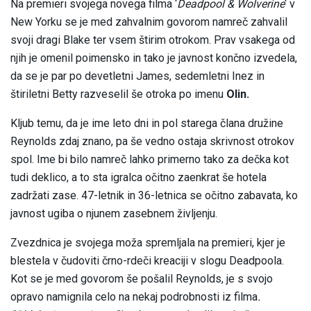
Na premieri svojega novega filma ‘
Deadpool & Wolverine
‘ v
New Yorku se je med zahvalnim govorom namreč zahvalil
svoji dragi Blake ter vsem štirim otrokom. Prav vsakega od
njih je omenil poimensko in tako je javnost končno izvedela,
da se je par po devetletni James, sedemletni Inez in
štiriletni Betty razveselil še otroka po imenu
Olin.
Kljub temu, da je ime leto dni in pol starega člana družine
Reynolds zdaj znano, pa še vedno ostaja skrivnost otrokov
spol. Ime bi bilo namreč lahko primerno tako za dečka kot
tudi deklico, a to sta igralca očitno zaenkrat še hotela
zadržati zase. 47-letnik in 36-letnica se očitno zabavata, ko
javnost ugiba o njunem zasebnem življenju.
Zvezdnica je svojega moža spremljala na premieri, kjer je
blestela v čudoviti črno-rdeči kreaciji v slogu Deadpoola.
Kot se je med govorom še pošalil Reynolds, je s svojo
opravo namignila celo na nekaj podrobnosti iz filma
.