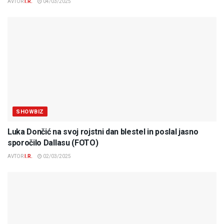
AVTOR
I.R.
04/03/2025
SHOWBIZ
Luka Dončić na svoj rojstni dan blestel in poslal jasno
sporočilo Dallasu (FOTO)
AVTOR
I.R.
02/03/2025