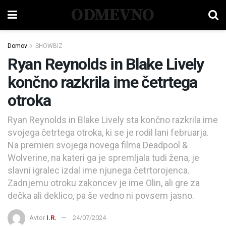
ODMEVNO
Domov
SHOWBIZ
Ryan Reynolds in Blake Lively
končno razkrila ime četrtega
otroka
Ryan Reynolds in Blake Lively sta končno razkrila ime
svojega četrtega otroka, ki se je rodil lani februarja.
Na premieri svojega novega filma Deadpool &
Wolverine, na kateri ga je spremljala tudi žena, je
slavni igralec izdal ime njunega četrtorojenca.
Zadnjemu otroku zakoncev je ime Olin, ali gre za
dečka ali deklico, pa še vedno ni povsem jasno.
Avtor
I.R.
24/07/2024