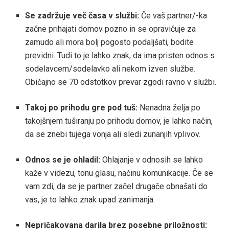
Se zadržuje več časa v službi:
Če vaš partner/-ka
začne prihajati domov pozno in se opravičuje za
zamudo ali mora bolj pogosto podaljšati, bodite
previdni. Tudi to je lahko znak, da ima pristen odnos s
sodelavcem/sodelavko ali nekom izven službe.
Običajno se 70 odstotkov prevar zgodi ravno v službi.
Takoj po prihodu gre pod tuš:
Nenadna želja po
takojšnjem tuširanju po prihodu domov, je lahko način,
da se znebi tujega vonja ali sledi zunanjih vplivov.
Odnos se je ohladil:
Ohlajanje v odnosih se lahko
kaže v videzu, tonu glasu, načinu komunikacije. Če se
vam zdi, da se je partner začel drugače obnašati do
vas, je to lahko znak upad zanimanja.
Nepričakovana darila brez posebne priložnosti: