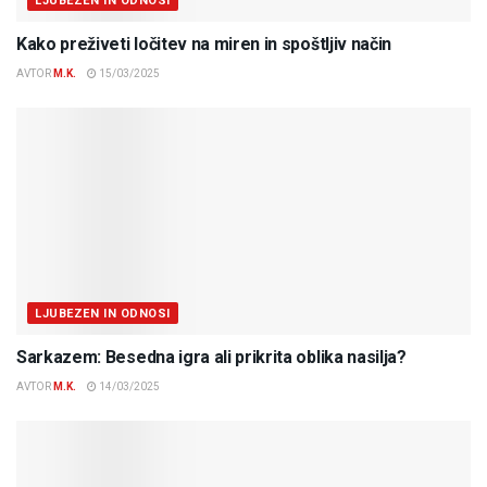
LJUBEZEN IN ODNOSI
Kako preživeti ločitev na miren in spoštljiv način
AVTOR
M.K.
15/03/2025
LJUBEZEN IN ODNOSI
Sarkazem: Besedna igra ali prikrita oblika nasilja?
AVTOR
M.K.
14/03/2025