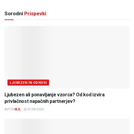
Sorodni
Prispevki
LJUBEZEN IN ODNOSI
Ljubezen ali ponavljanje vzorca? Od kod izvira
privlačnost napačnih partnerjev?
AVTOR
M.K.
01/04/2025