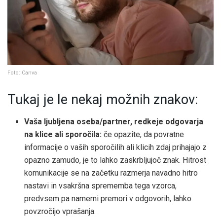
Foto: Canva
Tukaj je le nekaj možnih znakov:
Vaša ljubljena oseba/partner, redkeje odgovarja
na klice ali sporočila:
če opazite, da povratne
informacije o vaših sporočilih ali klicih zdaj prihajajo z
opazno zamudo, je to lahko zaskrbljujoč znak. Hitrost
komunikacije se na začetku razmerja navadno hitro
nastavi in ​​vsakršna sprememba tega vzorca,
predvsem pa namerni premori v odgovorih, lahko
povzročijo vprašanja.