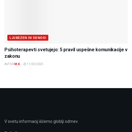
LJUBEZEN IN ODNOSI
Psihoterapevti svetujejo: 5 pravil uspešne komunikacije v
zakonu
AVTOR
M.K.
11/03/2025
V svetu informacij iščemo globlji odmev.