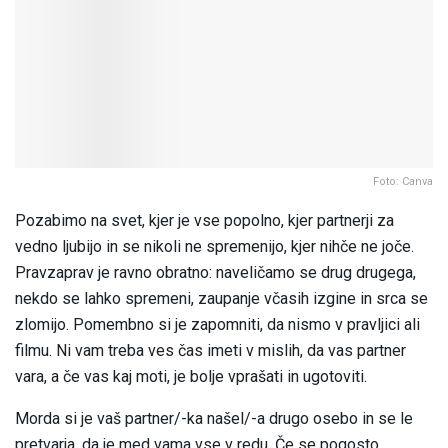
Foto: Canva
Pozabimo na svet, kjer je vse popolno, kjer partnerji za
vedno ljubijo in se nikoli ne spremenijo, kjer nihče ne joče.
Pravzaprav je ravno obratno: naveličamo se drug drugega,
nekdo se lahko spremeni, zaupanje včasih izgine in srca se
zlomijo. Pomembno si je zapomniti, da nismo v pravljici ali
filmu. Ni vam treba ves čas imeti v mislih, da vas partner
vara, a če vas kaj moti, je bolje vprašati in ugotoviti.
Morda si je vaš partner/-ka našel/-a drugo osebo in se le
pretvarja, da je med vama vse v redu. Če se pogosto