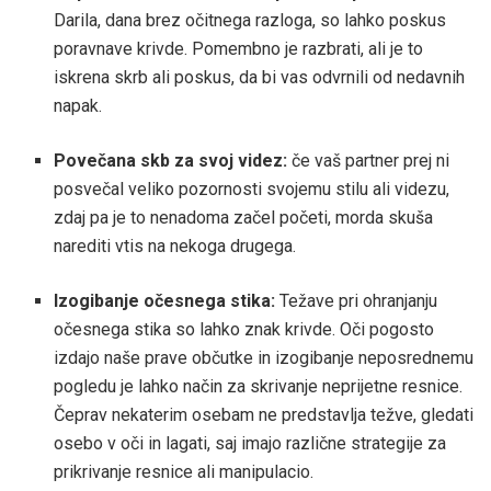
Darila, dana brez očitnega razloga, so lahko poskus
poravnave krivde. Pomembno je razbrati, ali je to
iskrena skrb ali poskus, da bi vas odvrnili od nedavnih
napak.
Povečana skb za svoj videz:
če vaš partner prej ni
posvečal veliko pozornosti svojemu stilu ali videzu,
zdaj pa je to nenadoma začel početi, morda skuša
narediti vtis na nekoga drugega.
Izogibanje očesnega stika:
Težave pri ohranjanju
očesnega stika so lahko znak krivde. Oči pogosto
izdajo naše prave občutke in izogibanje neposrednemu
pogledu je lahko način za skrivanje neprijetne resnice.
Čeprav nekaterim osebam ne predstavlja težve, gledati
osebo v oči in lagati, saj imajo različne strategije za
prikrivanje resnice ali manipulacio.