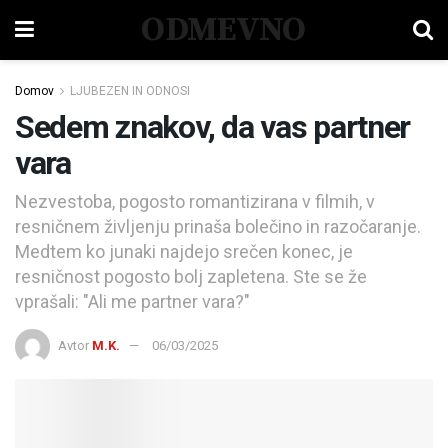
ODMEVNO
Domov
LJUBEZEN IN ODNOSI
Sedem znakov, da vas partner
vara
Nezvestoba, pogosto romantizirana v filmih, v
resničnem življenju prinaša bolečino in razočaranje.
Medtem ko junaki najdejo srečen konec, je
resničnost pogosto bolj zapletena. Ste se že
vprašali: "Ali me partner vara?"
Avtor
M.K.
06/03/2025