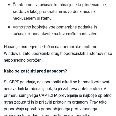
Če ste imeli v računalniku shranjene kriptodenarnice,
sredstva takoj prenesite na novo denarnico na
neokuženem sistemu.
Varnostno kopirajte vse pomembne podatke in
računalnik ponastavite na tovarniške nastavitve.
Napad je usmerjen izključno na operacijske sisteme
Windows, zato uporabniki drugih operacijskih sistemov niso
neposredno ogroženi.
Kako se zaščititi pred napadom?
SI-CERT poudarja, da uporabniki nikoli ne bi smeli vpisovati
nenavadnih kombinacij tipk, ki jih zahteva spletna stran. V
primeru sumljivega CAPTCHA preverjanja je najbolje spletno
stran zapustiti in jo prijaviti pristojnim organom. Prav tako
priporočajo uporabo posodobljenega protivirusnega
programa ter redno varnostno kopiranje podatkov.