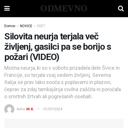
ODMEVNO
Domov
NOVICE
SVET
Silovita neurja terjala več
življenj, gasilci pa se borijo s
požari (VIDEO)
Močna neurja, ki so v soboto prizadela dele Švice in
Francije, so terjala vsaj sedem življenj. Severna
Italija se prav tako sooča s poplavami in plazovi,
čeprav za zdaj tamkajšnja civilna zaščita ni poročala
o smrtnih žrtvah ali pogrešanih osebah.
Avtor
M.K.
01/07/2024