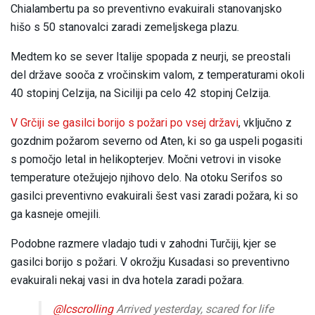
Chialambertu pa so preventivno evakuirali stanovanjsko
hišo s 50 stanovalci zaradi zemeljskega plazu.
Medtem ko se sever Italije spopada z neurji, se preostali
del države sooča z vročinskim valom, z temperaturami okoli
40 stopinj Celzija, na Siciliji pa celo 42 stopinj Celzija.
V Grčiji se gasilci borijo s požari po vsej državi
, vključno z
gozdnim požarom severno od Aten, ki so ga uspeli pogasiti
s pomočjo letal in helikopterjev. Močni vetrovi in visoke
temperature otežujejo njihovo delo. Na otoku Serifos so
gasilci preventivno evakuirali šest vasi zaradi požara, ki so
ga kasneje omejili.
Podobne razmere vladajo tudi v zahodni Turčiji, kjer se
gasilci borijo s požari. V okrožju Kusadasi so preventivno
evakuirali nekaj vasi in dva hotela zaradi požara.
@lcscrolling
Arrived yesterday, scared for life