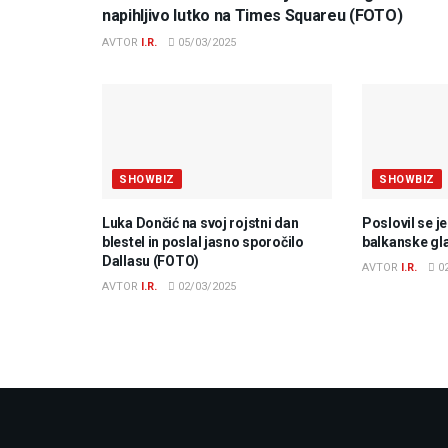
napihljivo lutko na Times Squareu (FOTO)
AVTOR
I.R.
05/03/2025
SHOWBIZ
SHOWBIZ
Luka Dončić na svoj rojstni dan
Poslovil se j
blestel in poslal jasno sporočilo
balkanske gl
Dallasu (FOTO)
AVTOR
I.R.
02
AVTOR
I.R.
02/03/2025