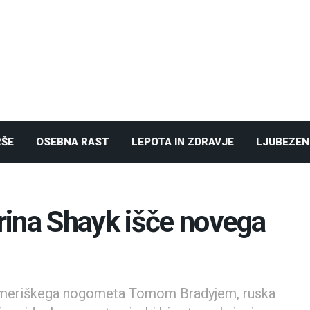
RŠE
OSEBNA RAST
LEPOTA IN ZDRAVJE
LJUBEZEN
rina Shayk išče novega
meriškega nogometa Tomom Bradyjem, ruska