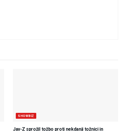
SHOWBIZ
Jay-Z sprožil tožbo proti nekdanji tožnici in