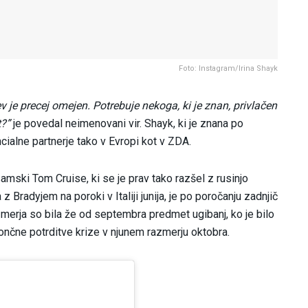
Foto: Instagram/Irina Shayk
 je precej omejen. Potrebuje nekoga, ki je znan, privlačen
t?”
je povedal neimenovani vir. Shayk, ki je znana po
cialne partnerje tako v Evropi kot v ZDA.
mski Tom Cruise, ki se je prav tako razšel z rusinjo
 z Bradyjem na poroki v Italiji junija, je po poročanju zadnjič
zmerja so bila že od septembra predmet ugibanj, ko je bilo
končne potrditve krize v njunem razmerju oktobra.