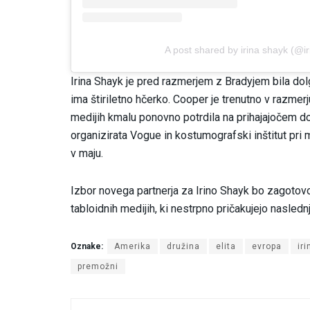
A post shared by irina shayk (@i
Irina Shayk je pred razmerjem z Bradyjem bila dolg
ima štiriletno hčerko. Cooper je trenutno v razme
medijih kmalu ponovno potrdila na prihajajočem do
organizirata Vogue in kostumografski inštitut pr
v maju.
Izbor novega partnerja za Irino Shayk bo zagotov
tabloidnih medijih, ki nestrpno pričakujejo nasled
Oznake:
Amerika
družina
elita
evropa
ir
premožni