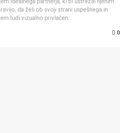
em idealnega partnerja, ki bi ustrezal njenim
pravijo, da želi ob svoji strani uspešnega in
em tudi vizualno privlačen.
0