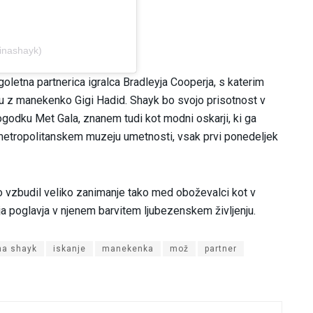
rinashayk)
oletna partnerica igralca Bradleyja Cooperja, s katerim
rju z manekenko Gigi Hadid. Shayk bo svojo prisotnost v
godku Met Gala, znanem tudi kot modni oskarji, ki ga
i metropolitanskem muzeju umetnosti, vsak prvi ponedeljek
o vzbudil veliko zanimanje tako med oboževalci kot v
nja poglavja v njenem barvitem ljubezenskem življenju.
ina shayk
iskanje
manekenka
mož
partner