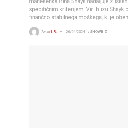
manekenka Irina Shayk nadaljuje z iskanj
specifičnim kriterijem. Viri blizu Shayk 
finančno stabilnega moškega, ki je oben
Avtor
I.R.
26/04/2024
v
SHOWBIZ