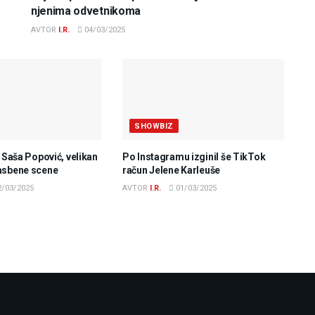
njenima odvetnikoma
AVTOR
I.R.
04/03/2025
SHOWBIZ
e Saša Popović, velikan
Po Instagramu izginil še TikTok
asbene scene
račun Jelene Karleuše
/03/2025
AVTOR
I.R.
01/03/2025