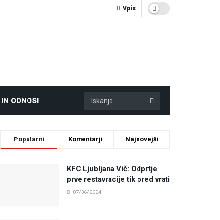
Vpis
 IN ODNOSI
Popularni
Komentarji
Najnovejši
KFC Ljubljana Vič: Odprtje
prve restavracije tik pred vrati
07/06/2024