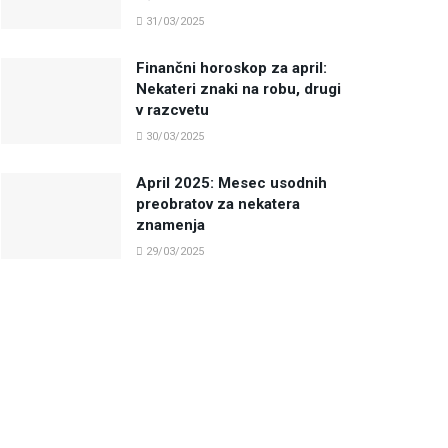
31/03/2025
Finančni horoskop za april:
Nekateri znaki na robu, drugi
v razcvetu
30/03/2025
April 2025: Mesec usodnih
preobratov za nekatera
znamenja
29/03/2025