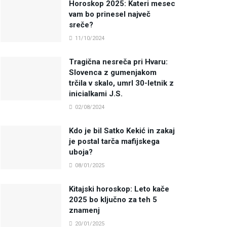
Horoskop 2025: Kateri mesec
vam bo prinesel največ
sreče?
11/10/2024
Tragična nesreča pri Hvaru:
Slovenca z gumenjakom
trčila v skalo, umrl 30-letnik z
inicialkami J.S.
02/08/2024
Kdo je bil Satko Kekić in zakaj
je postal tarča mafijskega
uboja?
08/01/2025
Kitajski horoskop: Leto kače
2025 bo ključno za teh 5
znamenj
20/01/2025