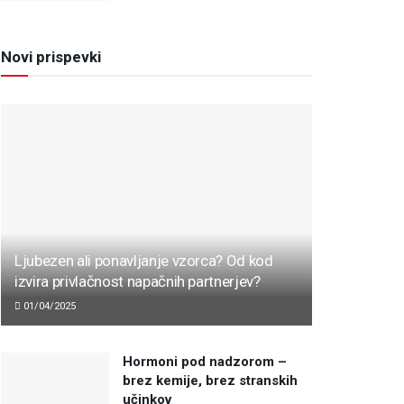
Novi prispevki
Ljubezen ali ponavljanje vzorca? Od kod
izvira privlačnost napačnih partnerjev?
01/04/2025
Hormoni pod nadzorom –
brez kemije, brez stranskih
učinkov