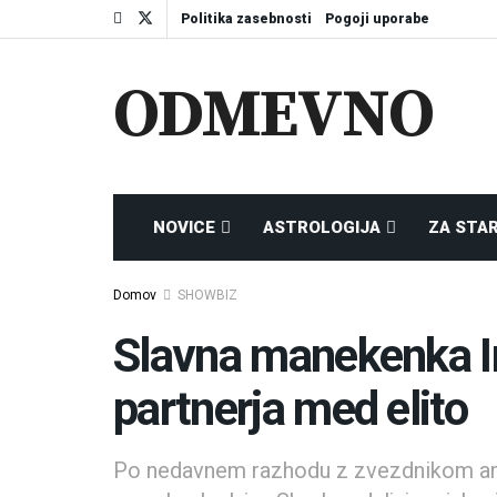
Politika zasebnosti
Pogoji uporabe
ODMEVNO
NOVICE
ASTROLOGIJA
ZA STA
Domov
SHOWBIZ
Slavna manekenka I
partnerja med elito
Po nedavnem razhodu z zvezdnikom a