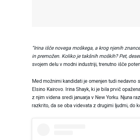
“Irina išče novega moškega, a krog njenih znancev
in premožen. Koliko je takšnih moških? Pet, dese
svojem delu v modni industriji, trenutno išče poten
Med možnimi kandidati je omenjen tudi nedavno sa
Elsino Kairovo. Irina Shayk, ki je bila prvič opažena
z njim videna sredi januarja v New Yorku. Njuna ra
razkrito, da se oba videvata z drugimi ljudmi, do 