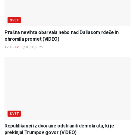
SVET
Prašna nevihta obarvala nebo nad Dallasom rdeče in
ohromila promet (VIDEO)
AVTOR
I.R.
05/03/2025
SVET
Republikanci iz dvorane odstranili demokrata, ki je
prekinjal Trumpov govor (VIDEO)