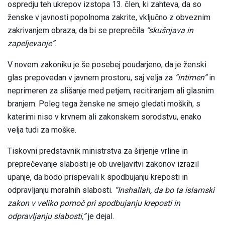
ospredju teh ukrepov izstopa 13. člen, ki zahteva, da so
ženske v javnosti popolnoma zakrite, vključno z obveznim
zakrivanjem obraza, da bi se preprečila
“skušnjava in
zapeljevanje”.
V novem zakoniku je še posebej poudarjeno, da je ženski
glas prepovedan v javnem prostoru, saj velja za
“intimen”
in
neprimeren za slišanje med petjem, recitiranjem ali glasnim
branjem. Poleg tega ženske ne smejo gledati moških, s
katerimi niso v krvnem ali zakonskem sorodstvu, enako
velja tudi za moške.
Tiskovni predstavnik ministrstva za širjenje vrline in
preprečevanje slabosti je ob uveljavitvi zakonov izrazil
upanje, da bodo prispevali k spodbujanju kreposti in
odpravljanju moralnih slabosti.
“Inshallah, da bo ta islamski
zakon v veliko pomoč pri spodbujanju kreposti in
odpravljanju slabosti,”
je dejal.