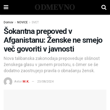
ODMEVNO
Domov
NOVICE
SVET
Šokantna prepoved v
Afganistanu: Ženske ne smejo
več govoriti v javnosti
Nova talibanska zakonodaja prepoveduje slišnost
ženskega glasu v javnem prostoru, s čimer se še
dodatno zaostrujejo pravila o obnašanju žensk.
Avtor
M.K.
23/08/2024