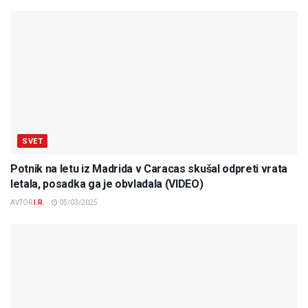
SVET
Potnik na letu iz Madrida v Caracas skušal odpreti vrata
letala, posadka ga je obvladala (VIDEO)
AVTOR
I.R.
05/03/2025