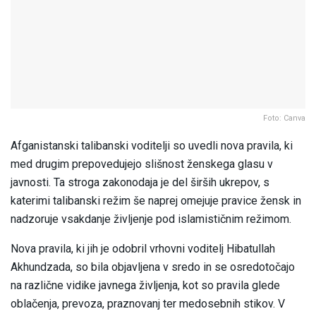
Foto: Canva
Afganistanski talibanski voditelji so uvedli nova pravila, ki
med drugim prepovedujejo slišnost ženskega glasu v
javnosti. Ta stroga zakonodaja je del širših ukrepov, s
katerimi talibanski režim še naprej omejuje pravice žensk in
nadzoruje vsakdanje življenje pod islamističnim režimom.
Nova pravila, ki jih je odobril vrhovni voditelj Hibatullah
Akhundzada, so bila objavljena v sredo in se osredotočajo
na različne vidike javnega življenja, kot so pravila glede
oblačenja, prevoza, praznovanj ter medosebnih stikov. V