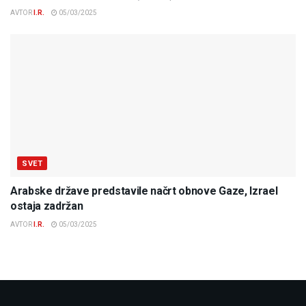
AVTOR
I.R.
05/03/2025
SVET
Arabske države predstavile načrt obnove Gaze, Izrael
ostaja zadržan
AVTOR
I.R.
05/03/2025