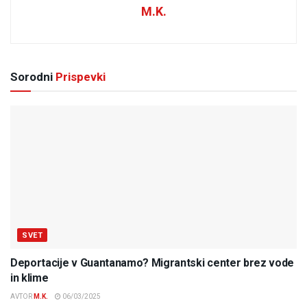
M.K.
Sorodni
Prispevki
SVET
Deportacije v Guantanamo? Migrantski center brez vode
in klime
AVTOR
M.K.
06/03/2025