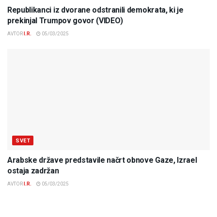
Republikanci iz dvorane odstranili demokrata, ki je
prekinjal Trumpov govor (VIDEO)
AVTOR
I.R.
05/03/2025
SVET
Arabske države predstavile načrt obnove Gaze, Izrael
ostaja zadržan
AVTOR
I.R.
05/03/2025