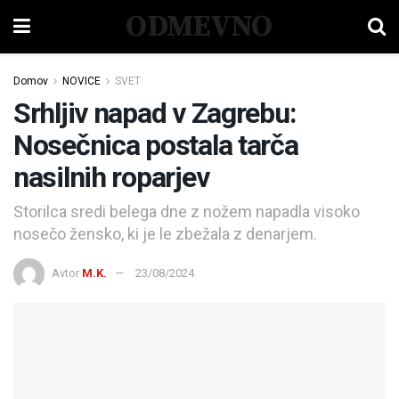
ODMEVNO
Domov
NOVICE
SVET
Srhljiv napad v Zagrebu:
Nosečnica postala tarča
nasilnih roparjev
Storilca sredi belega dne z nožem napadla visoko
nosečo žensko, ki je le zbežala z denarjem.
Avtor
M.K.
23/08/2024