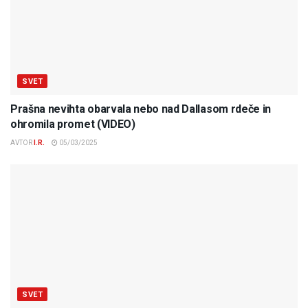
SVET
Prašna nevihta obarvala nebo nad Dallasom rdeče in
ohromila promet (VIDEO)
AVTOR
I.R.
05/03/2025
SVET