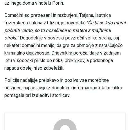
azilnega doma v hotelu Porin.
Domačini so pretreseni in razburjeni. Tatjana, lastnica
frizerskega salona v bližini, je povedala:
“Če bi se kdo moral
počutiti varno, so to nosečnice in matere z majhnimi
otroki.”
Dogodek je v soseski povzročil veliko strahu, saj
nekateri domačini menijo, da gre za območje z naraščajočo
kriminalno dejavnostjo. Dnevnik.hr poroča, da je v zadnjem
letu v soseski prišlo do nekaj prekrškov, a podobnega
napada doslej niso zabeležili.
Policija nadaljuje preiskavo in poziva vse morebitne
očividce, naj se javijo z dodatnimi informacijami, ki bi lahko
pomagale pri izsleditvi storilcev.