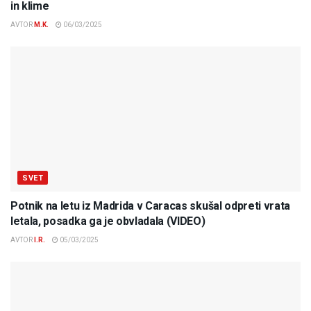
in klime
AVTOR
M.K.
06/03/2025
SVET
Potnik na letu iz Madrida v Caracas skušal odpreti vrata
letala, posadka ga je obvladala (VIDEO)
AVTOR
I.R.
05/03/2025