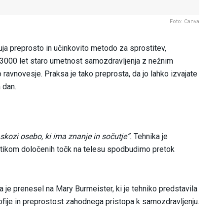
Foto: Canva
uja preprosto in učinkovito metodo za sprostitev,
za 3000 let staro umetnost samozdravljenja z nežnim
avnovesje. Praksa je tako preprosta, da jo lahko izvajate
a dan.
kozi osebo, ki ima znanje in sočutje”.
Tehnika je
dotikom določenih točk na telesu spodbudimo pretok
pa je prenesel na Mary Burmeister, ki je tehniko predstavila
fije in preprostost zahodnega pristopa k samozdravljenju.