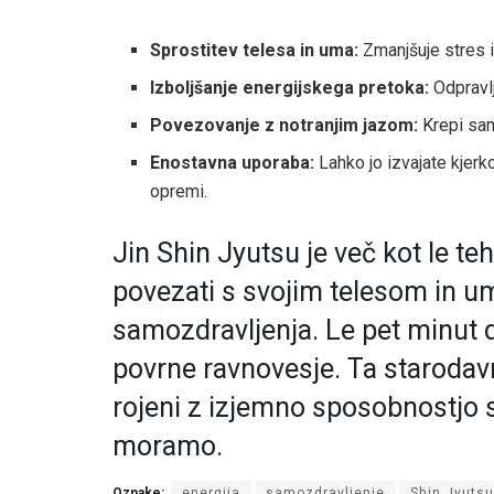
Sprostitev telesa in uma:
Zmanjšuje stres i
Izboljšanje energijskega pretoka:
Odpravlj
Povezovanje z notranjim jazom:
Krepi sam
Enostavna uporaba:
Lahko jo izvajate kjerko
opremi.
Jin Shin Jyutsu je več kot le t
povezati s svojim telesom in u
samozdravljenja. Le pet minut d
povrne ravnovesje. Ta staroda
rojeni z izjemno sposobnostjo s
moramo.
Oznake:
energija
samozdravljenje
Shin Jyutsu