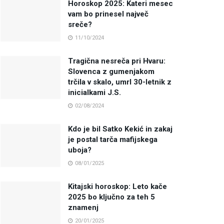
Horoskop 2025: Kateri mesec
vam bo prinesel največ
sreče?
11/10/2024
Tragična nesreča pri Hvaru:
Slovenca z gumenjakom
trčila v skalo, umrl 30-letnik z
inicialkami J.S.
02/08/2024
Kdo je bil Satko Kekić in zakaj
je postal tarča mafijskega
uboja?
08/01/2025
Kitajski horoskop: Leto kače
2025 bo ključno za teh 5
znamenj
20/01/2025