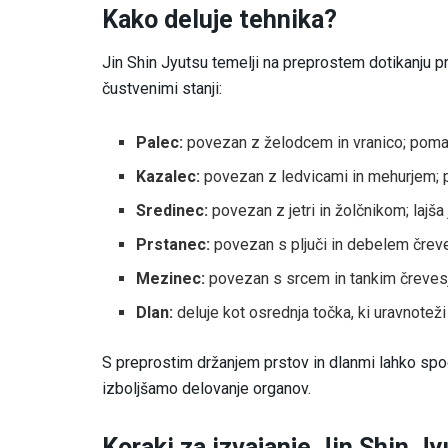
Kako deluje tehnika?
Jin Shin Jyutsu temelji na preprostem dotikanju pr
čustvenimi stanji:
Palec:
povezan z želodcem in vranico; pomag
Kazalec:
povezan z ledvicami in mehurjem; p
Sredinec:
povezan z jetri in žolčnikom; lajša 
Prstanec:
povezan s pljuči in debelem čreve
Mezinec:
povezan s srcem in tankim črevesj
Dlan:
deluje kot osrednja točka, ki uravnoteži
S preprostim držanjem prstov in dlanmi lahko sp
izboljšamo delovanje organov.
Koraki za izvajanje Jin Shin J