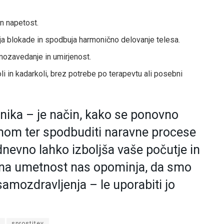
n napetost.
a blokade in spodbuja harmonično delovanje telesa.
ozavedanje in umirjenost.
li in kadarkoli, brez potrebe po terapevtu ali posebni
ehnika – je način, kako se ponovno
mom ter spodbuditi naravne procese
nevno lahko izboljša vaše počutje in
vna umetnost nas opominja, da smo
amozdravljenja – le uporabiti jo
sprostitev