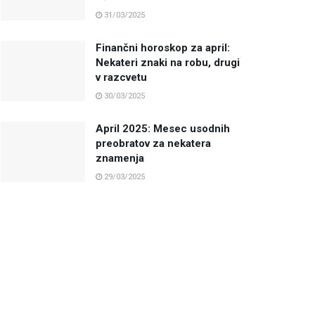
31/03/2025
Finančni horoskop za april:
Nekateri znaki na robu, drugi
v razcvetu
30/03/2025
April 2025: Mesec usodnih
preobratov za nekatera
znamenja
29/03/2025