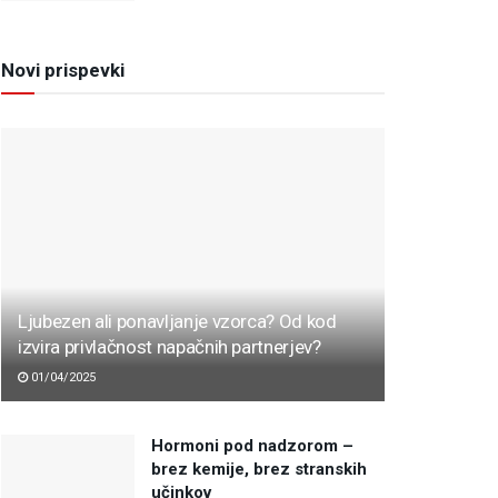
Novi prispevki
Ljubezen ali ponavljanje vzorca? Od kod
izvira privlačnost napačnih partnerjev?
01/04/2025
Hormoni pod nadzorom –
brez kemije, brez stranskih
učinkov