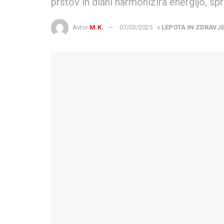
prstov in dlani harmonizira energijo, spr
Avtor
M.K.
07/03/2025
v
LEPOTA IN ZDRAVJ