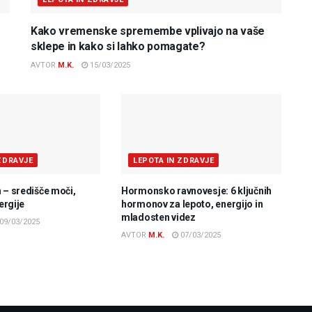
Kako vremenske spremembe vplivajo na vaše
sklepe in kako si lahko pomagate?
AVTOR
M.K.
15/03/2025
ZDRAVJE
LEPOTA IN ZDRAVJE
 – središče moči,
Hormonsko ravnovesje: 6 ključnih
nergije
hormonov za lepoto, energijo in
mladosten videz
09/03/2025
AVTOR
M.K.
07/03/2025