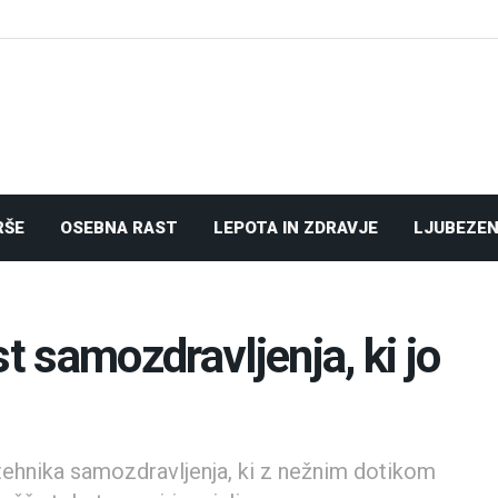
RŠE
OSEBNA RAST
LEPOTA IN ZDRAVJE
LJUBEZEN
 samozdravljenja, ki jo
 tehnika samozdravljenja, ki z nežnim dotikom