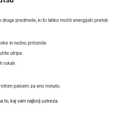
 druge predmete, ki bi lahko motili energijski pretok.
oke in nežno pritisnite.
tite utripa.
h rokah.
protnim palcem za eno minuto.
a to, kaj vam najbolj ustreza.