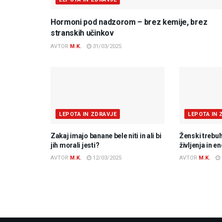
Hormoni pod nadzorom – brez kemije, brez
stranskih učinkov
AVTOR
M.K.
31/03/2025
LEPOTA IN ZDRAVJE
LEPOTA IN 
Zakaj imajo banane bele niti in ali bi
Ženski trebuh
jih morali jesti?
življenja in e
AVTOR
M.K.
12/03/2025
AVTOR
M.K.