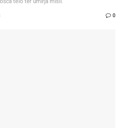
ošča telo ter umirja misli.
0
E