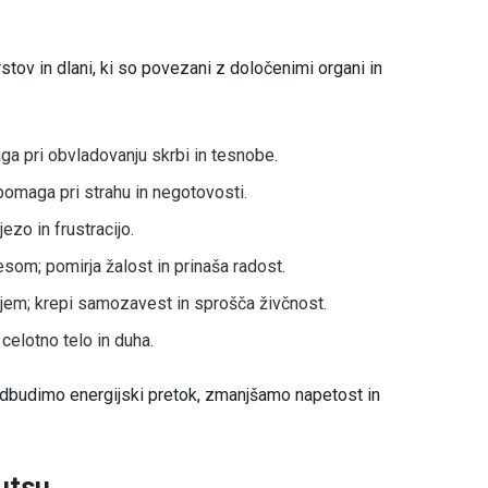
stov in dlani, ki so povezani z določenimi organi in
a pri obvladovanju skrbi in tesnobe.
omaga pri strahu in negotovosti.
jezo in frustracijo.
som; pomirja žalost in prinaša radost.
em; krepi samozavest in sprošča živčnost.
 celotno telo in duha.
odbudimo energijski pretok, zmanjšamo napetost in
yutsu