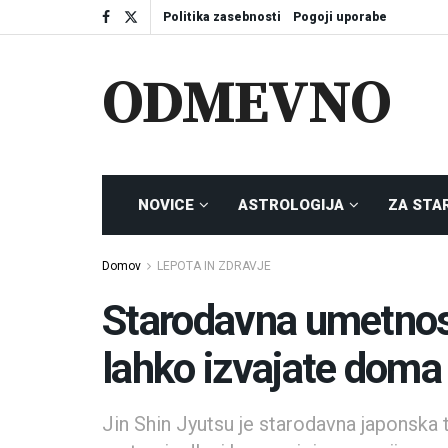
Politika zasebnosti
Pogoji uporabe
ODMEVNO
NOVICE
ASTROLOGIJA
ZA STA
Domov
LEPOTA IN ZDRAVJE
Starodavna umetnost
lahko izvajate doma
Jin Shin Jyutsu je starodavna japonska