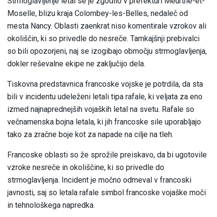
Strmoglavljenje letal se je zgodilo v prefekturi Meurthe-et-
Moselle, blizu kraja Colombey-les-Belles, nedaleč od
mesta Nancy. Oblasti zaenkrat niso komentirale vzrokov ali
okoliščin, ki so privedle do nesreče. Tamkajšnji prebivalci
so bili opozorjeni, naj se izogibajo območju strmoglavljenja,
dokler reševalne ekipe ne zaključijo dela.
Tiskovna predstavnica francoske vojske je potrdila, da sta
bili v incidentu udeleženi letali tipa rafale, ki veljata za eno
izmed najnaprednejših vojaških letal na svetu. Rafale so
večnamenska bojna letala, ki jih francoske sile uporabljajo
tako za zračne boje kot za napade na cilje na tleh.
Francoske oblasti so že sprožile preiskavo, da bi ugotovile
vzroke nesreče in okoliščine, ki so privedle do
strmoglavljenja. Incident je močno odmeval v francoski
javnosti, saj so letala rafale simbol francoske vojaške moči
in tehnološkega napredka.