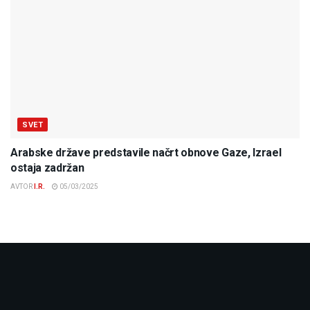
SVET
Arabske države predstavile načrt obnove Gaze, Izrael
ostaja zadržan
AVTOR
I.R.
05/03/2025