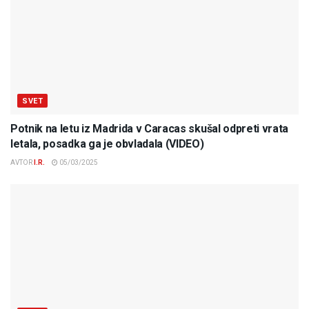
SVET
Potnik na letu iz Madrida v Caracas skušal odpreti vrata
letala, posadka ga je obvladala (VIDEO)
AVTOR
I.R.
05/03/2025