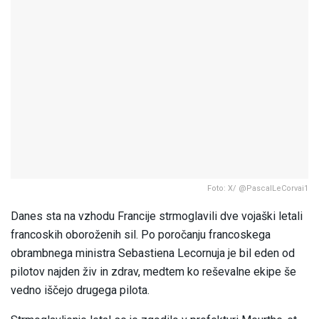
Foto: X/ @PascalLeCorvai1
Danes sta na vzhodu Francije strmoglavili dve vojaški letali
francoskih oboroženih sil. Po poročanju francoskega
obrambnega ministra Sebastiena Lecornuja je bil eden od
pilotov najden živ in zdrav, medtem ko reševalne ekipe še
vedno iščejo drugega pilota.