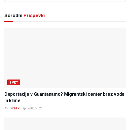
Sorodni
Prispevki
SVET
Deportacije v Guantanamo? Migrantski center brez vode
in klime
AVTOR
M.K.
06/03/2025