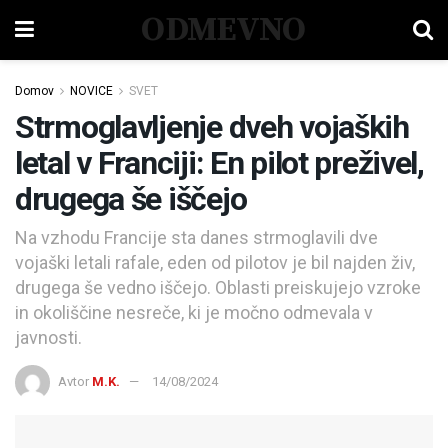
ODMEVNO
Domov
NOVICE
SVET
Strmoglavljenje dveh vojaških
letal v Franciji: En pilot preživel,
drugega še iščejo
Na vzhodu Francije sta danes strmoglavili dve
vojaški letali rafale, eden od pilotov je bil najden živ,
drugega še vedno iščejo. Oblasti preiskujejo vzroke
in okoliščine nesreče, ki je močno odmevala v
javnosti.
Avtor
M.K.
14/08/2024