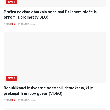
SVET
Prašna nevihta obarvala nebo nad Dallasom rdeče in
ohromila promet (VIDEO)
AVTOR
I.R.
05/03/2025
SVET
Republikanci iz dvorane odstranili demokrata, ki je
prekinjal Trumpov govor (VIDEO)
AVTOR
I.R.
05/03/2025