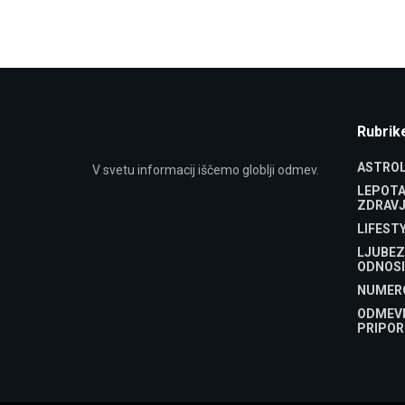
Rubrik
ASTROL
V svetu informacij iščemo globlji odmev.
LEPOTA
ZDRAVJ
LIFEST
LJUBEZ
ODNOSI
NUMER
ODMEV
PRIPOR