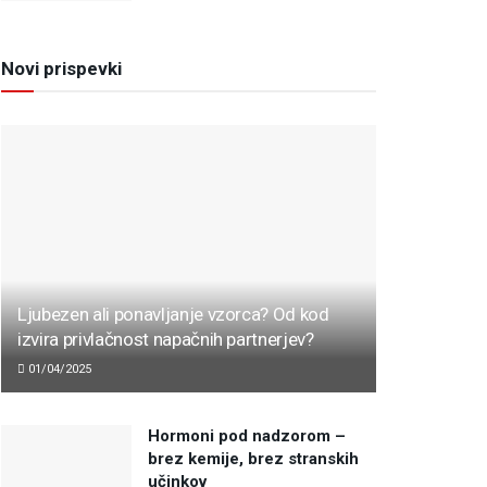
Novi prispevki
Ljubezen ali ponavljanje vzorca? Od kod
izvira privlačnost napačnih partnerjev?
01/04/2025
Hormoni pod nadzorom –
brez kemije, brez stranskih
učinkov