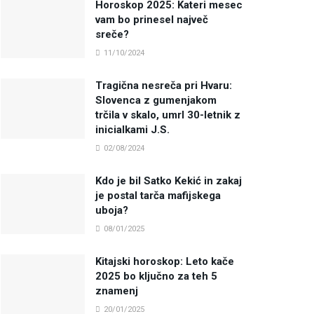
Horoskop 2025: Kateri mesec
vam bo prinesel največ
sreče?
11/10/2024
Tragična nesreča pri Hvaru:
Slovenca z gumenjakom
trčila v skalo, umrl 30-letnik z
inicialkami J.S.
02/08/2024
Kdo je bil Satko Kekić in zakaj
je postal tarča mafijskega
uboja?
08/01/2025
Kitajski horoskop: Leto kače
2025 bo ključno za teh 5
znamenj
20/01/2025