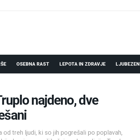
RŠE
OSEBNA RAST
LEPOTA IN ZDRAVJE
LJUBEZEN
Truplo najdeno, dve
ešani
 od treh ljudi, ki so jih pogrešali po poplavah,