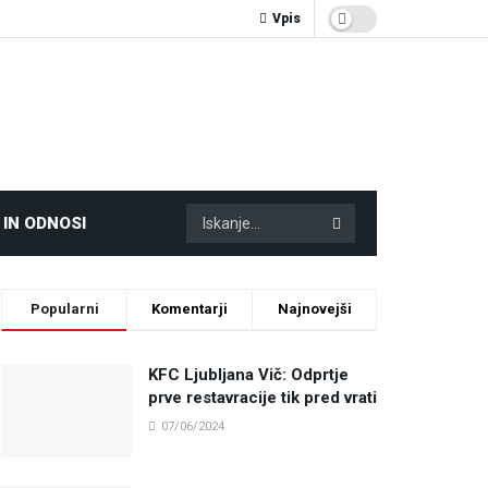
Vpis
 IN ODNOSI
Popularni
Komentarji
Najnovejši
KFC Ljubljana Vič: Odprtje
prve restavracije tik pred vrati
07/06/2024