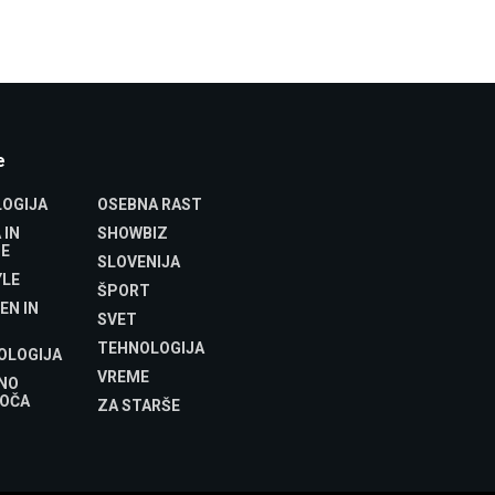
e
OGIJA
OSEBNA RAST
 IN
SHOWBIZ
E
SLOVENIJA
YLE
ŠPORT
EN IN
SVET
TEHNOLOGIJA
OLOGIJA
VREME
NO
OČA
ZA STARŠE