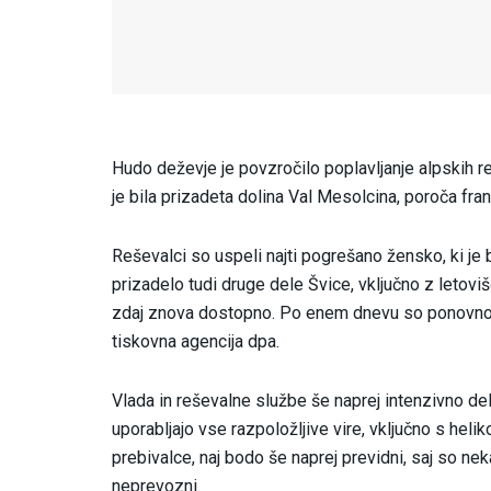
Hudo deževje je povzročilo poplavljanje alpskih rek
je bila prizadeta dolina Val Mesolcina, poroča fra
Reševalci so uspeli najti pogrešano žensko, ki je 
prizadelo tudi druge dele Švice, vključno z letovi
zdaj znova dostopno. Po enem dnevu so ponovno z
tiskovna agencija dpa.
Vlada in reševalne službe še naprej intenzivno de
uporabljajo vse razpoložljive vire, vključno s heliko
prebivalce, naj bodo še naprej previdni, saj so n
neprevozni.