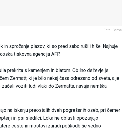
Foto: Canva
 in sprožanje plazov, ki so pred sabo rušili hiše. Najhuje
ncoska tiskovna agencija AFP.
bila prekrita s kamenjem in blatom. Obilno deževje je
ščem Zermatt, ki je bilo nekaj časa odrezano od sveta, a je
ačeli voziti tudi vlaki do Zermatta, navaja nemška
lajo na iskanju preostalih dveh pogrešanih oseb, pri čemer
pterji in psi sledilci. Lokalne oblasti opozarjajo
ekatere ceste in mostovi zaradi poškodb še vedno