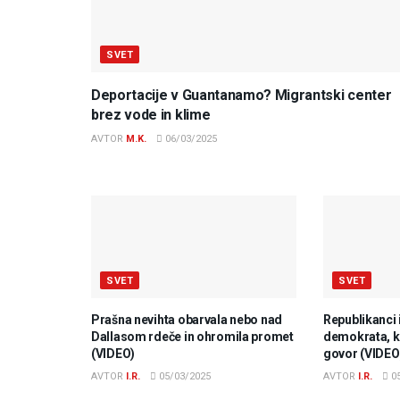
SVET
Deportacije v Guantanamo? Migrantski center
brez vode in klime
AVTOR
M.K.
06/03/2025
SVET
SVET
Prašna nevihta obarvala nebo nad
Republikanci 
Dallasom rdeče in ohromila promet
demokrata, ki
(VIDEO)
govor (VIDEO
AVTOR
I.R.
05/03/2025
AVTOR
I.R.
05