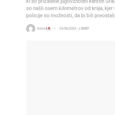
ki so prizadele jugovzhodni kanton Grau
so našli osem kilometrov od kraja, kjer
policije so možnosti, da bi bili preostal
Avtor
I.R.
24/06/2024
v
SVET