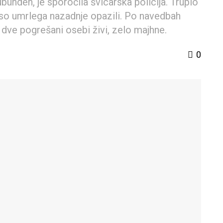
bünden, je sporočila švicarska policija. Truplo
 so umrlega nazadnje opazili. Po navedbah
i dve pogrešani osebi živi, zelo majhne.
0