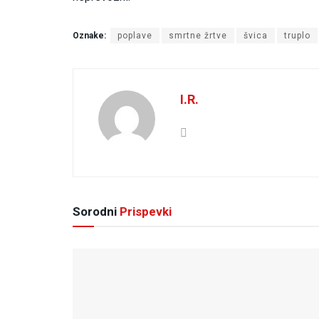
Oznake:
poplave
smrtne žrtve
švica
truplo
I.R.
Sorodni
Prispevki