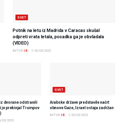
SVET
Potnik na letu iz Madrida v Caracas skušal
odpreti vrata letala, posadka ga je obvladala
(VIDEO)
AVTOR
I.R.
05/03/2025
SVET
iz dvorane odstranili
Arabske države predstavile načrt
 je prekinjal Trumpov
obnove Gaze, Izrael ostaja zadržan
)
AVTOR
I.R.
05/03/2025
/03/2025