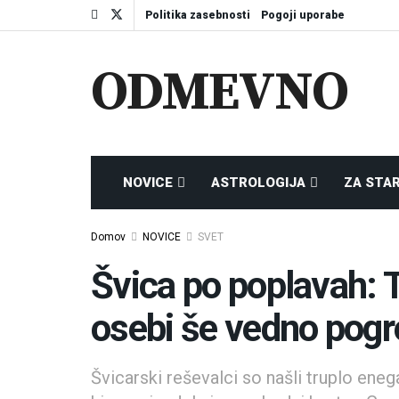
Politika zasebnosti
Pogoji uporabe
ODMEVNO
NOVICE
ASTROLOGIJA
ZA STA
Domov
NOVICE
SVET
Švica po poplavah: 
osebi še vedno pogr
Švicarski reševalci so našli truplo enega