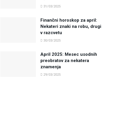
31/03/2025
Finančni horoskop za april:
Nekateri znaki na robu, drugi
v razcvetu
30/03/2025
April 2025: Mesec usodnih
preobratov za nekatera
znamenja
29/03/2025