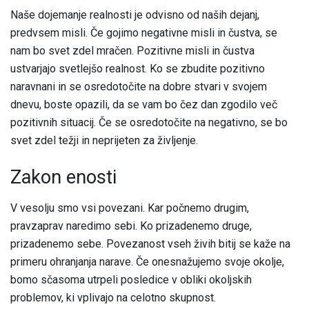
Naše dojemanje realnosti je odvisno od naših dejanj,
predvsem misli. Če gojimo negativne misli in čustva, se
nam bo svet zdel mračen. Pozitivne misli in čustva
ustvarjajo svetlejšo realnost. Ko se zbudite pozitivno
naravnani in se osredotočite na dobre stvari v svojem
dnevu, boste opazili, da se vam bo čez dan zgodilo več
pozitivnih situacij. Če se osredotočite na negativno, se bo
svet zdel težji in neprijeten za življenje.
Zakon enosti
V vesolju smo vsi povezani. Kar počnemo drugim,
pravzaprav naredimo sebi. Ko prizadenemo druge,
prizadenemo sebe. Povezanost vseh živih bitij se kaže na
primeru ohranjanja narave. Če onesnažujemo svoje okolje,
bomo sčasoma utrpeli posledice v obliki okoljskih
problemov, ki vplivajo na celotno skupnost.