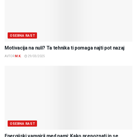
OSEBNA RAST
Motivacija na nuli? Ta tehnika ti pomaga najti pot nazaj
AVTOR
M.K.
29/03/2025
OSEBNA RAST
Energijski vampirji med nami: Kako prepoznati in se