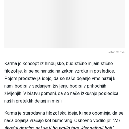
Foto: Canva
Karma je koncept iz hindujske, budistične in jainistične
filozofije, ki se na nanaša na zakon vzroka in posledice.
Pojem predstavlja idejo, da se naše dejanje vrne nazaj k
nam, bodisi v sedanjem življenju bodisi v prihodnjih
življenjih. V bistvu pomeni, da so naše izkušnje posledica
naših preteklih dejanj in misli.
Karma je starodavna filozofska ideja, ki nas opominja, da se
naša dejanja vračajo kot bumerang. Osnovno vodilo je:
“Ne
škoduj drugim, saj se ti bo vrnilo tam, kjer najbolj boli.
”