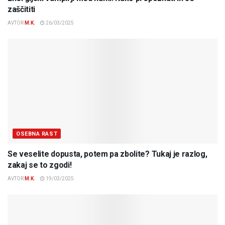
zaščititi
AVTOR
M.K.
26/03/2025
OSEBNA RAST
Se veselite dopusta, potem pa zbolite? Tukaj je razlog,
zakaj se to zgodi!
AVTOR
M.K.
19/03/2025