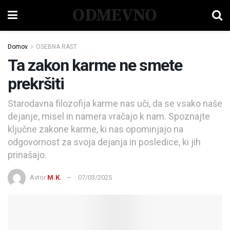
ODMEVNO
Domov
OSEBNA RAST
Ta zakon karme ne smete
prekršiti
Starodavna filozofija karme nas uči, da se vsako naše
dejanje, misel in namera vračajo k nam. Spoznajte
ključne zakone karme, ki nas opominjajo na
odgovornost za svoja dejanja in posledice, ki jih
prinašajo.
Avtor
M.K.
07/03/2025