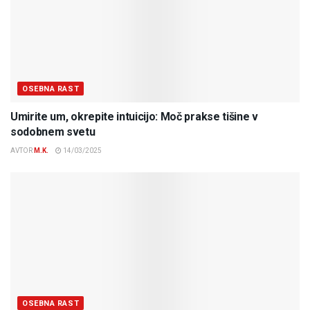
OSEBNA RAST
Umirite um, okrepite intuicijo: Moč prakse tišine v
sodobnem svetu
AVTOR
M.K.
14/03/2025
OSEBNA RAST