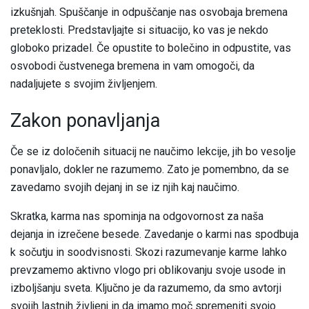
izkušnjah. Spuščanje in odpuščanje nas osvobaja bremena
preteklosti. Predstavljajte si situacijo, ko vas je nekdo
globoko prizadel. Če opustite to bolečino in odpustite, vas
osvobodi čustvenega bremena in vam omogoči, da
nadaljujete s svojim življenjem.
Zakon ponavljanja
Če se iz določenih situacij ne naučimo lekcije, jih bo vesolje
ponavljalo, dokler ne razumemo. Zato je pomembno, da se
zavedamo svojih dejanj in se iz njih kaj naučimo.
Skratka, karma nas spominja na odgovornost za naša
dejanja in izrečene besede. Zavedanje o karmi nas spodbuja
k sočutju in soodvisnosti. Skozi razumevanje karme lahko
prevzamemo aktivno vlogo pri oblikovanju svoje usode in
izboljšanju sveta. Ključno je da razumemo, da smo avtorji
svojih lastnih življenj in da imamo moč spremeniti svojo