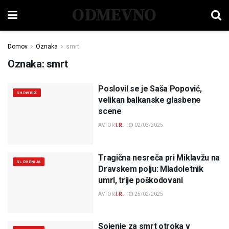
ODMEVNO
Domov
Oznaka
smrt
Oznaka:
smrt
Poslovil se je Saša Popović,
SHOWBIZ
velikan balkanske glasbene
scene
AVTOR
I.R.
02/03/2025
Tragična nesreča pri Miklavžu na
SLOVENIJA
Dravskem polju: Mladoletnik
umrl, trije poškodovani
AVTOR
I.R.
25/02/2025
Sojenje za smrt otroka v