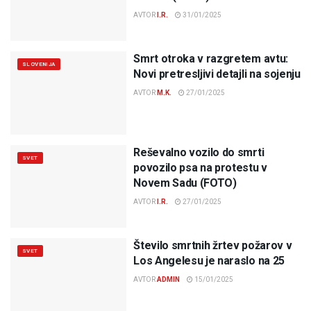
AVTOR
I.R.
31/01/2025
Smrt otroka v razgretem avtu:
SLOVENIJA
Novi pretresljivi detajli na sojenju
AVTOR
M.K.
27/01/2025
Reševalno vozilo do smrti
SVET
povozilo psa na protestu v
Novem Sadu (FOTO)
AVTOR
I.R.
27/01/2025
Število smrtnih žrtev požarov v
SVET
Los Angelesu je naraslo na 25
AVTOR
ADMIN
15/01/2025