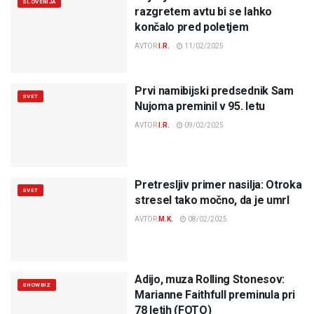
SLOVENIJA
razgretem avtu bi se lahko
končalo pred poletjem
AVTOR
I.R.
11/02/2025
Prvi namibijski predsednik Sam
SVET
Nujoma preminil v 95. letu
AVTOR
I.R.
09/02/2025
Pretresljiv primer nasilja: Otroka
SVET
stresel tako močno, da je umrl
AVTOR
M.K.
08/02/2025
Adijo, muza Rolling Stonesov:
SHOWBIZ
Marianne Faithfull preminula pri
78 letih (FOTO)