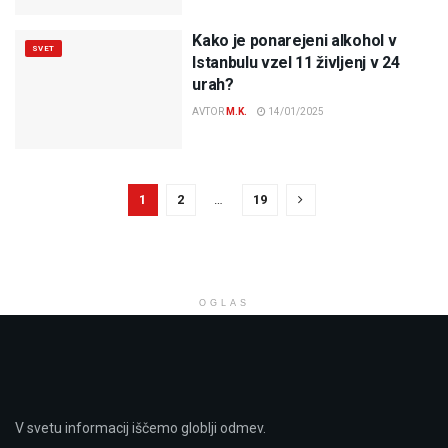
Kako je ponarejeni alkohol v
SVET
Istanbulu vzel 11 življenj v 24
urah?
AVTOR
M.K.
14/01/2025
1
2
…
19
OGLAS
V svetu informacij iščemo globlji odmev.