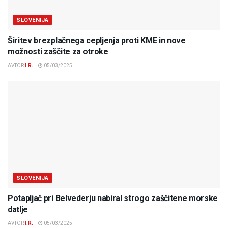
SLOVENIJA
Širitev brezplačnega cepljenja proti KME in nove
možnosti zaščite za otroke
AVTOR
I.R.
05/03/2025
SLOVENIJA
Potapljač pri Belvederju nabiral strogo zaščitene morske
datlje
AVTOR
I.R.
05/03/2025