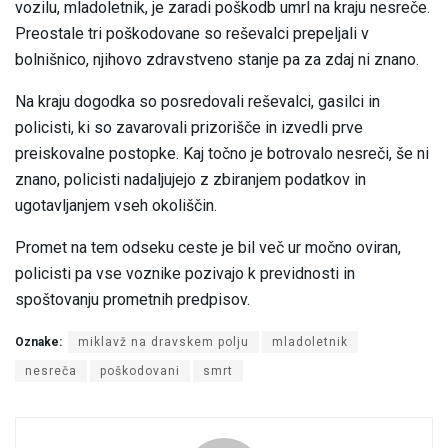
vozilu, mladoletnik, je zaradi poškodb umrl na kraju nesreče.
Preostale tri poškodovane so reševalci prepeljali v
bolnišnico, njihovo zdravstveno stanje pa za zdaj ni znano.
Na kraju dogodka so posredovali reševalci, gasilci in
policisti, ki so zavarovali prizorišče in izvedli prve
preiskovalne postopke. Kaj točno je botrovalo nesreči, še ni
znano, policisti nadaljujejo z zbiranjem podatkov in
ugotavljanjem vseh okoliščin.
Promet na tem odseku ceste je bil več ur močno oviran,
policisti pa vse voznike pozivajo k previdnosti in
spoštovanju prometnih predpisov.
Oznake:
miklavž na dravskem polju
mladoletnik
nesreča
poškodovani
smrt