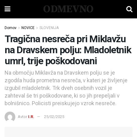
ODMEVNO
Domov
NOVICE
SLOVENIJA
Tragična nesreča pri Miklavžu
na Dravskem polju: Mladoletnik
umrl, trije poškodovani
Na območju Miklavža na Dravskem polju se je
zgodila huda prometna nesreča, v kateri je življenje
izgubil mladoletnik. Trk dveh osebnih vozil je
zahteval še tri poškodovane, ki so jih prepeljali v
bolnišnico. Policisti preiskujejo vzrok nesreče.
Avtor
I.R.
25/02/2025