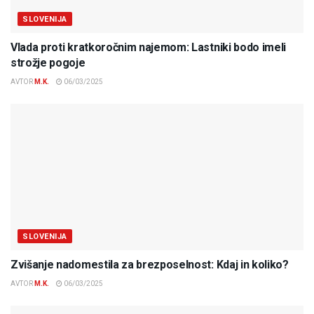
SLOVENIJA
Vlada proti kratkoročnim najemom: Lastniki bodo imeli
strožje pogoje
AVTOR
M.K.
06/03/2025
SLOVENIJA
Zvišanje nadomestila za brezposelnost: Kdaj in koliko?
AVTOR
M.K.
06/03/2025