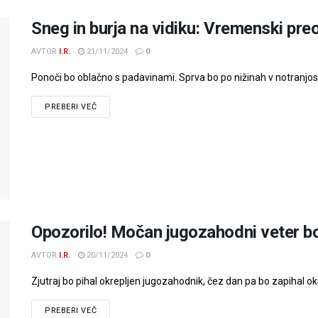
Sneg in burja na vidiku: Vremenski pre
AVTOR
I.R.
21/11/2024
0
Ponoči bo oblačno s padavinami. Sprva bo po nižinah v notranjosti 
PREBERI VEČ
Opozorilo! Močan jugozahodni veter bo
AVTOR
I.R.
20/11/2024
0
Zjutraj bo pihal okrepljen jugozahodnik, čez dan pa bo zapihal okr
PREBERI VEČ