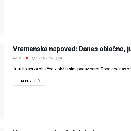
Vremenska napoved: Danes oblačno, jutr
AVTOR
I.R.
19/11/2024
0
Jutri bo sprva oblačno z občasnimi padavinami. Popoldne nas bo o
PREBERI VEČ