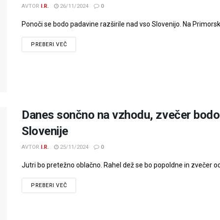
AVTOR
I.R.
26/11/2024
0
Ponoči se bodo padavine razširile nad vso Slovenijo. Na Primorskem
PREBERI VEČ
Danes sončno na vzhodu, zvečer bodo p
Slovenije
AVTOR
I.R.
25/11/2024
0
Jutri bo pretežno oblačno. Rahel dež se bo popoldne in zvečer od z
PREBERI VEČ