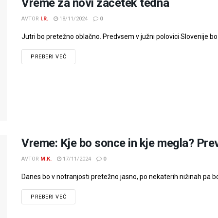
Vreme za novi začetek tedna
AVTOR
I.R.
18/11/2024
0
Jutri bo pretežno oblačno. Predvsem v južni polovici Slovenije bo
PREBERI VEČ
Vreme: Kje bo sonce in kje megla? Pre
AVTOR
M.K.
17/11/2024
0
Danes bo v notranjosti pretežno jasno, po nekaterih nižinah pa bo
PREBERI VEČ