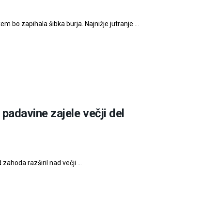
 bo zapihala šibka burja. Najnižje jutranje ...
adavine zajele večji del
ahoda razširil nad večji ...