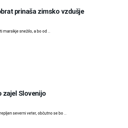
obrat prinaša zimsko vzdušje
marsikje snežilo, a bo od ...
 zajel Slovenijo
epljen severni veter, občutno se bo ...