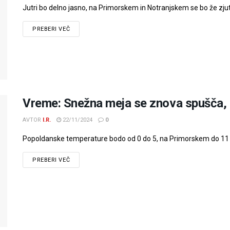
Jutri bo delno jasno, na Primorskem in Notranjskem se bo že zjutr
PREBERI VEČ
Vreme: Snežna meja se znova spušča, 
AVTOR
I.R.
22/11/2024
0
Popoldanske temperature bodo od 0 do 5, na Primorskem do 11 stop
PREBERI VEČ