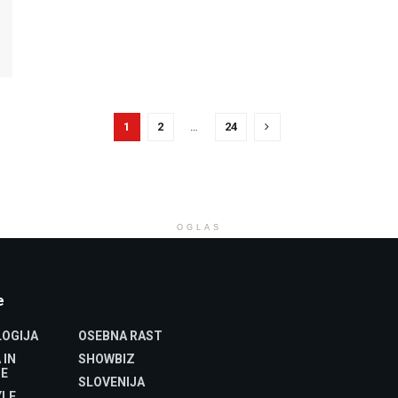
1
2
…
24
OGLAS
e
OGIJA
OSEBNA RAST
 IN
SHOWBIZ
E
SLOVENIJA
YLE