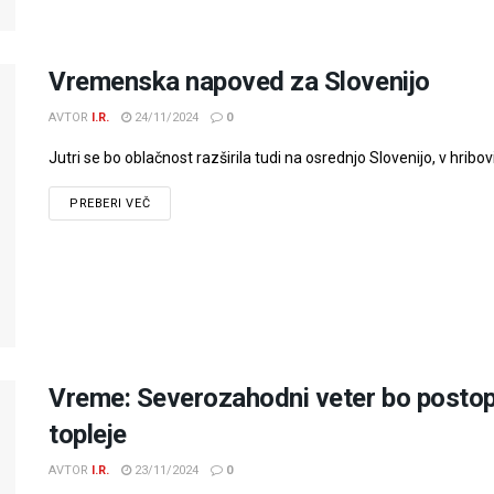
Vremenska napoved za Slovenijo
AVTOR
I.R.
24/11/2024
0
Jutri se bo oblačnost razširila tudi na osrednjo Slovenijo, v hribov
PREBERI VEČ
Vreme: Severozahodni veter bo posto
topleje
AVTOR
I.R.
23/11/2024
0