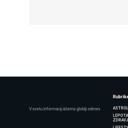
Rubrik
ASTROL
V svetu informacij iščemo globlji odmev.
LEPOTA
ZDRAVJ
LIFEST