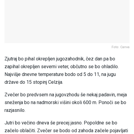
Foto: Canva
Zjutraj bo pihal okrepljen jugozahodnik, čez dan pa bo
zapihal okrepljen severni veter, občutno se bo ohladilo.
Najvišje dnevne temperature bodo od 5 do 11, na jugu
države do 15 stopinj Celzija.
Zvečer bo predvsem na jugovzhodu še nekaj padavin, meja
sneženja bo na nadmorski višini okoli 600 m. Ponoči se bo
razjasnilo.
Jutri bo večino dneva še precej jasno. Popoldne se bo
začelo oblačiti. Zvečer se bodo od zahoda začele pojavljati