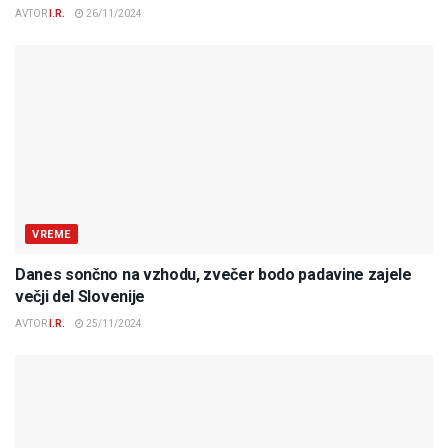
AVTOR
I.R.
26/11/2024
VREME
Danes sončno na vzhodu, zvečer bodo padavine zajele
večji del Slovenije
AVTOR
I.R.
25/11/2024