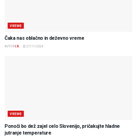
VREME
Čaka nas oblačno in deževno vreme
AVTOR
I.R.
27/11/2024
VREME
Ponoči bo dež zajel celo Slovenijo, pričakujte hladne
jutranje temperature