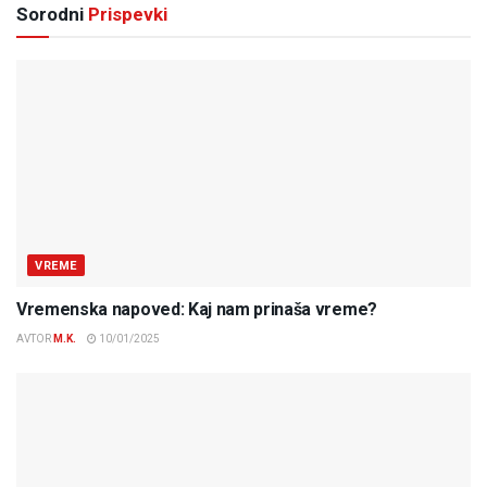
Sorodni
Prispevki
VREME
Vremenska napoved: Kaj nam prinaša vreme?
AVTOR
M.K.
10/01/2025