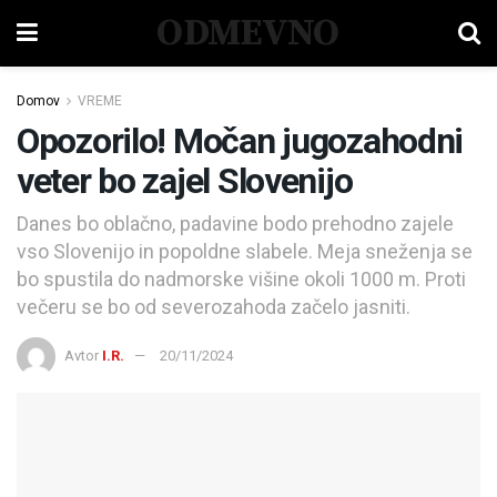
ODMEVNO
Domov
VREME
Opozorilo! Močan jugozahodni
veter bo zajel Slovenijo
Danes bo oblačno, padavine bodo prehodno zajele
vso Slovenijo in popoldne slabele. Meja sneženja se
bo spustila do nadmorske višine okoli 1000 m. Proti
večeru se bo od severozahoda začelo jasniti.
Avtor
I.R.
20/11/2024