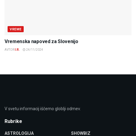
VREME
Vremenska napoved za Slovenijo
AVTOR
I.R.
24/11/2024
V svetu informacij iščemo globlji odmev.
Rubrike
ASTROLOGIJA
SHOWBIZ