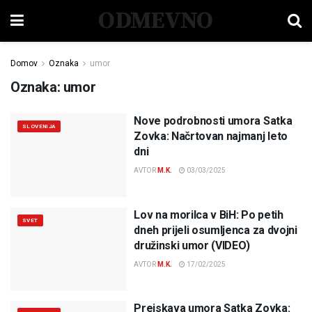
ODMEVNO
Domov
Oznaka
umor
Oznaka:
umor
Nove podrobnosti umora Satka
SLOVENIJA
Zovka: Načrtovan najmanj leto
dni
AVTOR
M.K.
03/03/2025
Lov na morilca v BiH: Po petih
SVET
dneh prijeli osumljenca za dvojni
družinski umor (VIDEO)
AVTOR
M.K.
17/02/2025
Preiskava umora Satka Zovka: