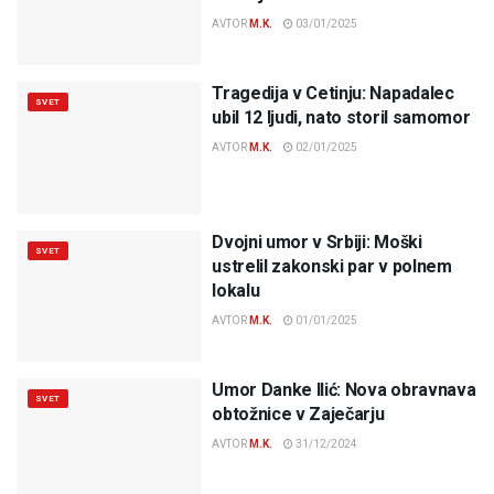
AVTOR
M.K.
03/01/2025
Tragedija v Cetinju: Napadalec
SVET
ubil 12 ljudi, nato storil samomor
AVTOR
M.K.
02/01/2025
Dvojni umor v Srbiji: Moški
SVET
ustrelil zakonski par v polnem
lokalu
AVTOR
M.K.
01/01/2025
Umor Danke Ilić: Nova obravnava
SVET
obtožnice v Zaječarju
AVTOR
M.K.
31/12/2024