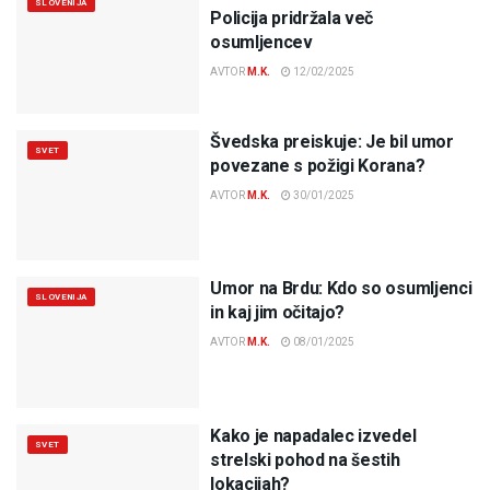
SLOVENIJA
Policija pridržala več
osumljencev
AVTOR
M.K.
12/02/2025
Švedska preiskuje: Je bil umor
SVET
povezane s požigi Korana?
AVTOR
M.K.
30/01/2025
Umor na Brdu: Kdo so osumljenci
SLOVENIJA
in kaj jim očitajo?
AVTOR
M.K.
08/01/2025
Kako je napadalec izvedel
SVET
strelski pohod na šestih
lokacijah?