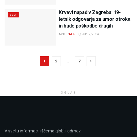
Krvavi napad v Zagrebu: 19-
SVET
letnik odgovarja za umor otroka
in hude poškodbe drugih
AVTOR
M.K.
30/12/2024
1
2
…
7
OGLAS
V svetu informacij iščemo globlji odmev.