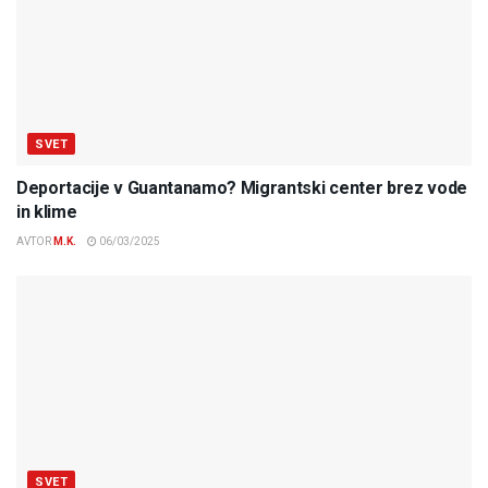
SVET
Deportacije v Guantanamo? Migrantski center brez vode
in klime
AVTOR
M.K.
06/03/2025
SVET