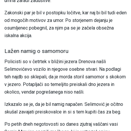
umrla zaradi zadušitve.
Zakonski par je bil v postopku ločitve, kar naj bi bil tudi eden
od mogočih motivov za umor. Po storjenem dejanju je
osumljenec pobegnil, za njim pa se je začela obsežna
iskalna akcija.
Lažen namig o samomoru
Policisti so v četrtek v bližini jezera Drenova našli
Selimovićevo vozilo in njegove osebne stvari. Na podlagi
teh najdb so sklepali, da je morda storil samomor s skokom
v jezero. Potapljači so temeljito preiskali dno jezera in
okolico, vendar pogrešanega niso našli.
Izkazalo se je, da je bil namig napačen. Selimović je očitno
skušal zavajati preiskovalce in si s tem kupiti čas za beg.
Po petih dneh negotovosti so danes zjutraj vaščani vasi