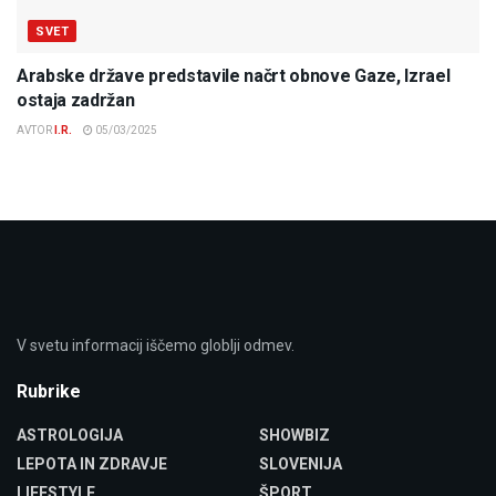
SVET
Arabske države predstavile načrt obnove Gaze, Izrael
ostaja zadržan
AVTOR
I.R.
05/03/2025
V svetu informacij iščemo globlji odmev.
Rubrike
ASTROLOGIJA
SHOWBIZ
LEPOTA IN ZDRAVJE
SLOVENIJA
LIFESTYLE
ŠPORT