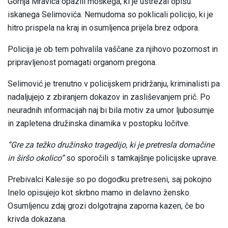
Gornja Mravica opazili moškega, ki je ustrezal opisu
iskanega Selimovića. Nemudoma so poklicali policijo, ki je
hitro prispela na kraj in osumljenca prijela brez odpora.
Policija je ob tem pohvalila vaščane za njihovo pozornost in
pripravljenost pomagati organom pregona.
Selimović je trenutno v policijskem pridržanju, kriminalisti pa
nadaljujejo z zbiranjem dokazov in zasliševanjem prič. Po
neuradnih informacijah naj bi bila motiv za umor ljubosumje
in zapletena družinska dinamika v postopku ločitve.
“Gre za težko družinsko tragedijo, ki je pretresla domačine
in širšo okolico”
so sporočili s tamkajšnje policijske uprave.
Prebivalci Kalesije so po dogodku pretreseni, saj pokojno
Inelo opisujejo kot skrbno mamo in delavno žensko.
Osumljencu zdaj grozi dolgotrajna zaporna kazen, če bo
krivda dokazana.