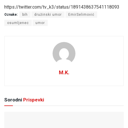
https://twitter.com/tv_k3/status/1891438637541118093
Oznake:
bih
družinski umor
EmirSelimović
osumljenec
umor
M.K.
Sorodni
Prispevki