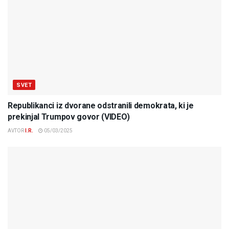
SVET
Republikanci iz dvorane odstranili demokrata, ki je
prekinjal Trumpov govor (VIDEO)
AVTOR
I.R.
05/03/2025