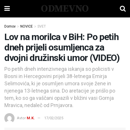
ODMEVNO
Domov
NOVICE
SVET
Lov na morilca v BiH: Po petih
dneh prijeli osumljenca za
dvojni družinski umor (VIDEO)
Po petih dneh intenzivnega iskanja so policisti v
Bosni in Hercegovini prijeli 38-letnega Emirja
Selimovića, ki je osumljen umora svoje žene in
njenega 13-letnega sina. Do aretacije je prišlo po
tem, ko so ga vaščani opazili v bližini vasi Gornja
Mravica, nedaleč od Prnjavora.
Avtor
M.K.
17/02/2025