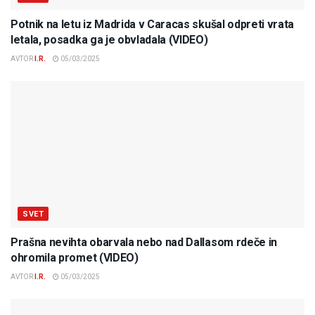
Potnik na letu iz Madrida v Caracas skušal odpreti vrata
letala, posadka ga je obvladala (VIDEO)
AVTOR
I.R.
05/03/2025
SVET
Prašna nevihta obarvala nebo nad Dallasom rdeče in
ohromila promet (VIDEO)
AVTOR
I.R.
05/03/2025