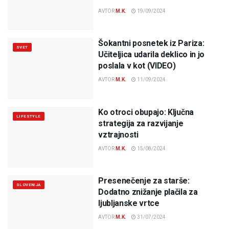
AVTOR
M.K.
19/09/2024
Šokantni posnetek iz Pariza:
SVET
Učiteljica udarila deklico in jo
poslala v kot (VIDEO)
AVTOR
M.K.
11/09/2024
Ko otroci obupajo: Ključna
LIFESTYLE
strategija za razvijanje
vztrajnosti
AVTOR
M.K.
15/08/2024
Presenečenje za starše:
SLOVENIJA
Dodatno znižanje plačila za
ljubljanske vrtce
AVTOR
M.K.
31/07/2024