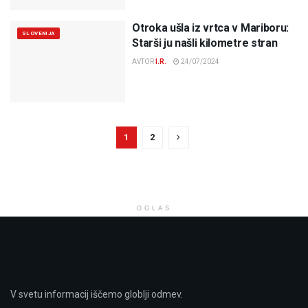
Otroka ušla iz vrtca v Mariboru:
SLOVENIJA
Starši ju našli kilometre stran
AVTOR
I.R.
24/07/2024
1
2
OGLAS
V svetu informacij iščemo globlji odmev.