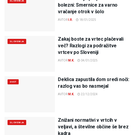
SLOVENIJA
bolezni: Smernice za varno
vračanje otrok v šolo
AVTOR
I.R.
18/01/2025
Zakaj boste za vrtec plačevali
SLOVENIJA
več? Razlogi za podražitve
vrtcev po Sloveniji
AVTOR
M.K.
04/01/2025
Deklica zapustila dom sredi noči:
SVET
razlog vas bo nasmejal
AVTOR
M.K.
22/12/2024
Znižani normativi v vrtcih v
SLOVENIJA
veljavi, a številne občine še brez
kadra