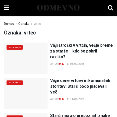
ODMEVNO
Domov
Oznaka
vrtec
Oznaka:
vrtec
Višji stroški v vrtcih, večje breme
SLOVENIJA
za starše – kdo bo pokril
razliko?
AVTOR
M.K.
03/02/2025
Višje cene vrtcev in komunalnih
SLOVENIJA
storitev: Starši bodo plačevali
več
AVTOR
M.K.
31/01/2025
Starši morajo prepoznati znake