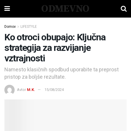
ODMEVNO
Domov
LIFESTYLE
Ko otroci obupajo: Ključna
strategija za razvijanje
vztrajnosti
Namesto klasičnih spodbud uporabite ta preprost
pristop za boljše rezultate.
Avtor
M.K.
15/08/2024