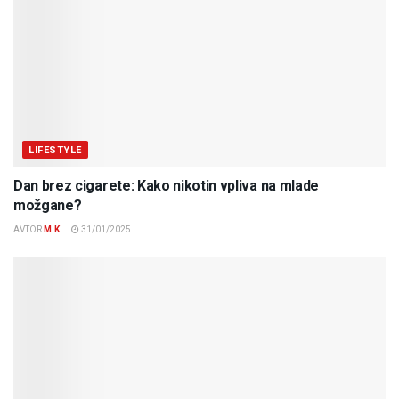
LIFESTYLE
Dan brez cigarete: Kako nikotin vpliva na mlade
možgane?
AVTOR
M.K.
31/01/2025