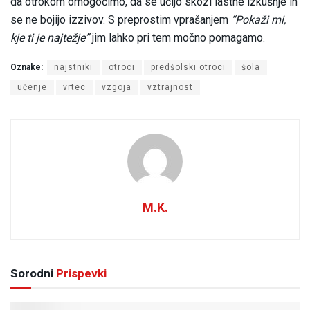
da otrokom omogočimo, da se učijo skozi lastne izkušnje in
se ne bojijo izzivov. S preprostim vprašanjem
“Pokaži mi,
kje ti je najtežje”
jim lahko pri tem močno pomagamo.
Oznake:
najstniki
otroci
predšolski otroci
šola
učenje
vrtec
vzgoja
vztrajnost
M.K.
Sorodni
Prispevki