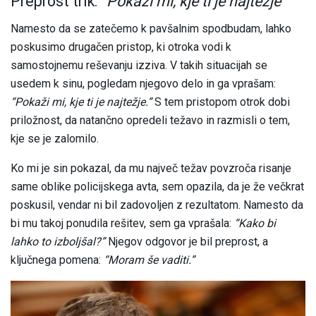
Preprost trik:
“Pokaži mi, kje ti je najtežje”
Namesto da se zatečemo k pavšalnim spodbudam, lahko
poskusimo drugačen pristop, ki otroka vodi k
samostojnemu reševanju izziva. V takih situacijah se
usedem k sinu, pogledam njegovo delo in ga vprašam:
“Pokaži mi, kje ti je najtežje.”
S tem pristopom otrok dobi
priložnost, da natančno opredeli težavo in razmisli o tem,
kje se je zalomilo.
Ko mi je sin pokazal, da mu največ težav povzroča risanje
same oblike policijskega avta, sem opazila, da je že večkrat
poskusil, vendar ni bil zadovoljen z rezultatom. Namesto da
bi mu takoj ponudila rešitev, sem ga vprašala:
“Kako bi
lahko to izboljšal?”
Njegov odgovor je bil preprost, a
ključnega pomena:
“Moram še vaditi.”