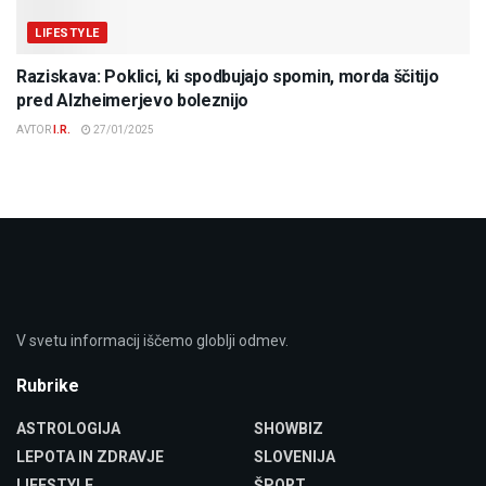
LIFESTYLE
Raziskava: Poklici, ki spodbujajo spomin, morda ščitijo
pred Alzheimerjevo boleznijo
AVTOR
I.R.
27/01/2025
V svetu informacij iščemo globlji odmev.
Rubrike
ASTROLOGIJA
SHOWBIZ
LEPOTA IN ZDRAVJE
SLOVENIJA
LIFESTYLE
ŠPORT