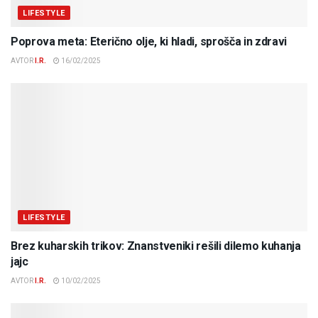
LIFESTYLE
Poprova meta: Eterično olje, ki hladi, sprošča in zdravi
AVTOR
I.R.
16/02/2025
LIFESTYLE
Brez kuharskih trikov: Znanstveniki rešili dilemo kuhanja
jajc
AVTOR
I.R.
10/02/2025