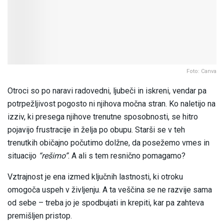
Foto: Canva
Otroci so po naravi radovedni, ljubeči in iskreni, vendar pa
potrpežljivost pogosto ni njihova močna stran. Ko naletijo na
izziv, ki presega njihove trenutne sposobnosti, se hitro
pojavijo frustracije in želja po obupu. Starši se v teh
trenutkih običajno počutimo dolžne, da posežemo vmes in
situacijo
“rešimo”
. A ali s tem resnično pomagamo?
Vztrajnost je ena izmed ključnih lastnosti, ki otroku
omogoča uspeh v življenju. A ta veščina se ne razvije sama
od sebe – treba jo je spodbujati in krepiti, kar pa zahteva
premišljen pristop.