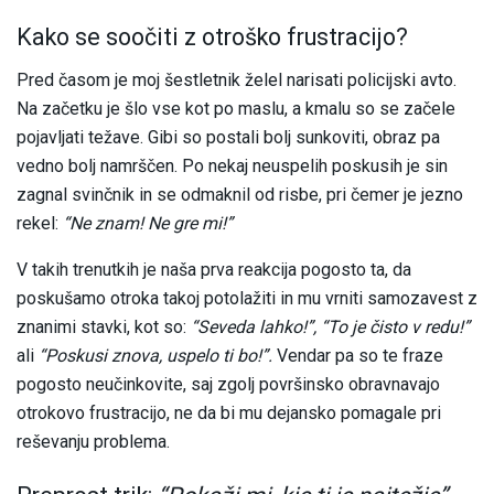
Kako se soočiti z otroško frustracijo?
Pred časom je moj šestletnik želel narisati policijski avto.
Na začetku je šlo vse kot po maslu, a kmalu so se začele
pojavljati težave. Gibi so postali bolj sunkoviti, obraz pa
vedno bolj namrščen. Po nekaj neuspelih poskusih je sin
zagnal svinčnik in se odmaknil od risbe, pri čemer je jezno
rekel:
“Ne znam! Ne gre mi!”
V takih trenutkih je naša prva reakcija pogosto ta, da
poskušamo otroka takoj potolažiti in mu vrniti samozavest z
znanimi stavki, kot so:
“Seveda lahko!”, “To je čisto v redu!”
ali
“Poskusi znova, uspelo ti bo!”.
Vendar pa so te fraze
pogosto neučinkovite, saj zgolj površinsko obravnavajo
otrokovo frustracijo, ne da bi mu dejansko pomagale pri
reševanju problema.