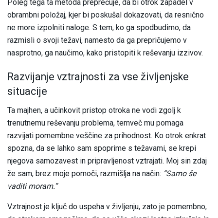
Poleg tega ta metoda preprečuje, da bi otrok zapadel v
obrambni položaj, kjer bi poskušal dokazovati, da resnično
ne more izpolniti naloge. S tem, ko ga spodbudimo, da
razmisli o svoji težavi, namesto da ga prepričujemo v
nasprotno, ga naučimo, kako pristopiti k reševanju izzivov.
Razvijanje vztrajnosti za vse življenjske
situacije
Ta majhen, a učinkovit pristop otroka ne vodi zgolj k
trenutnemu reševanju problema, temveč mu pomaga
razvijati pomembne veščine za prihodnost. Ko otrok enkrat
spozna, da se lahko sam spoprime s težavami, se krepi
njegova samozavest in pripravljenost vztrajati. Moj sin zdaj
že sam, brez moje pomoči, razmišlja na način:
“Samo še
vaditi moram.”
Vztrajnost je ključ do uspeha v življenju, zato je pomembno,