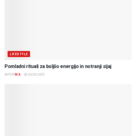
LIFESTYLE
Pomladni rituali za boljšo energijo in notranji sijaj
AVTOR
M.K.
26/03/2025