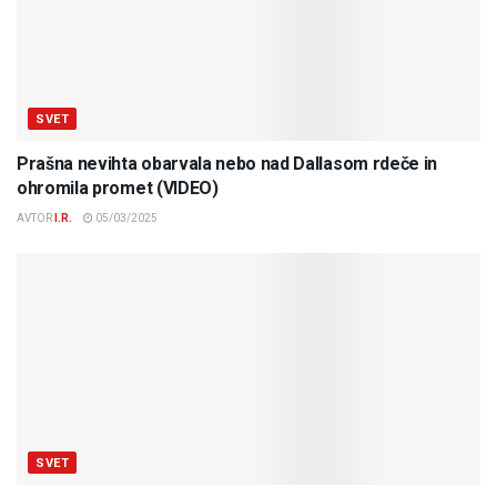
SVET
Prašna nevihta obarvala nebo nad Dallasom rdeče in
ohromila promet (VIDEO)
AVTOR
I.R.
05/03/2025
SVET