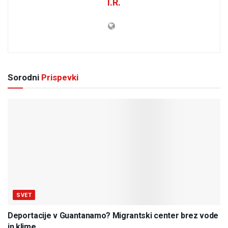
I.R.
Sorodni
Prispevki
SVET
Deportacije v Guantanamo? Migrantski center brez vode
in klime