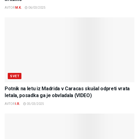
AVTOR
M.K.
06/03/2025
SVET
Potnik na letu iz Madrida v Caracas skušal odpreti vrata
letala, posadka ga je obvladala (VIDEO)
AVTOR
I.R.
05/03/2025