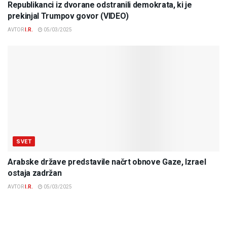
Republikanci iz dvorane odstranili demokrata, ki je
prekinjal Trumpov govor (VIDEO)
AVTOR
I.R.
05/03/2025
SVET
Arabske države predstavile načrt obnove Gaze, Izrael
ostaja zadržan
AVTOR
I.R.
05/03/2025