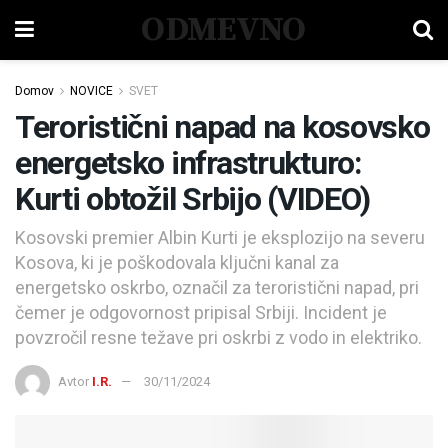
ODMEVNO
Domov
NOVICE
SVET
Teroristični napad na kosovsko
energetsko infrastrukturo:
Kurti obtožil Srbijo (VIDEO)
Kosovski premier Albin Kurti je eksplozijo na severu
Kosova, ki je poškodovala ključni kanal za
energetsko oskrbo, označil za teroristični napad, pri
čemer je odgovornost pripisal Srbiji. Incident je
povzročil resne težave pri oskrbi z vodo in elektriko.
Avtor
I.R.
30/11/2024