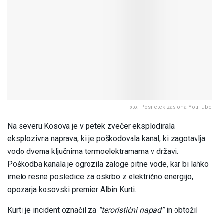
Foto: Posnetek zaslona YouTube
Na severu Kosova je v petek zvečer eksplodirala
eksplozivna naprava, ki je poškodovala kanal, ki zagotavlja
vodo dvema ključnima termoelektrarnama v državi.
Poškodba kanala je ogrozila zaloge pitne vode, kar bi lahko
imelo resne posledice za oskrbo z električno energijo,
opozarja kosovski premier Albin Kurti.
Kurti je incident označil za
“teroristični napad”
in obtožil