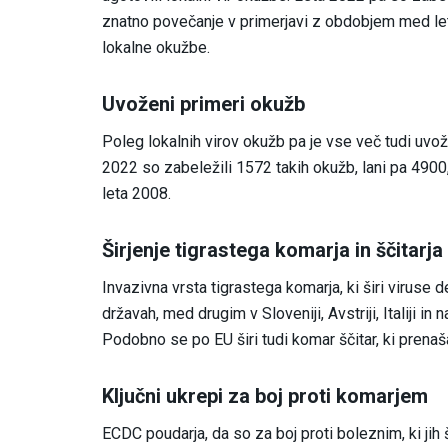
znatno povečanje v primerjavi z obdobjem med let
lokalne okužbe.
Uvoženi primeri okužb
Poleg lokalnih virov okužb pa je vse več tudi uvo
2022 so zabeležili 1572 takih okužb, lani pa 4900,
leta 2008.
Širjenje tigrastega komarja in ščitarja
Invazivna vrsta tigrastega komarja, ki širi viruse 
državah, med drugim v Sloveniji, Avstriji, Italiji i
Podobno se po EU širi tudi komar ščitar, ki prenaš
Ključni ukrepi za boj proti komarjem
ECDC poudarja, da so za boj proti boleznim, ki jih š