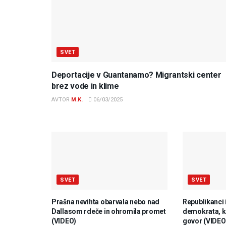
SVET
Deportacije v Guantanamo? Migrantski center
brez vode in klime
AVTOR
M.K.
06/03/2025
SVET
SVET
Prašna nevihta obarvala nebo nad
Republikanci 
Dallasom rdeče in ohromila promet
demokrata, ki
(VIDEO)
govor (VIDEO