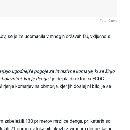
Foto: Canva
rusov, se je že udomačila v mnogih državah EU, vključno s
ajo ugodnejše pogoje za invazivne komarje, ki se širijo
 boleznimi, kot je denga,”
je dejala direktorica ECDC
enje komarjev na območja, kjer jih doslej ni bilo, je še
kem zabeležili 130 primerov mrzlice denga, pri katerih so
ležili 71 primerov lokalnih okužb z virusom denge, kar je