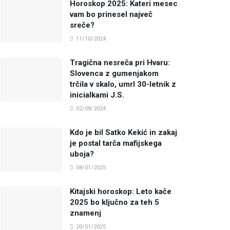
Horoskop 2025: Kateri mesec
vam bo prinesel največ
sreče?
11/10/2024
Tragična nesreča pri Hvaru:
Slovenca z gumenjakom
trčila v skalo, umrl 30-letnik z
inicialkami J.S.
02/08/2024
Kdo je bil Satko Kekić in zakaj
je postal tarča mafijskega
uboja?
08/01/2025
Kitajski horoskop: Leto kače
2025 bo ključno za teh 5
znamenj
20/01/2025