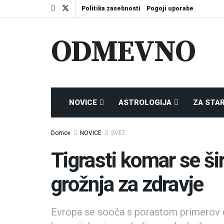
Politika zasebnosti
Pogoji uporabe
ODMEVNO
NOVICE
ASTROLOGIJA
ZA STA
Domov
NOVICE
SVET
Tigrasti komar se ši
grožnja za zdravje
Evropa se sooča s porastom primerov de