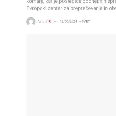
komarji, kar je posledica podnebnih sp
Evropski center za preprečevanje in ob
Avtor
I.R.
12/06/2024
v
SVET