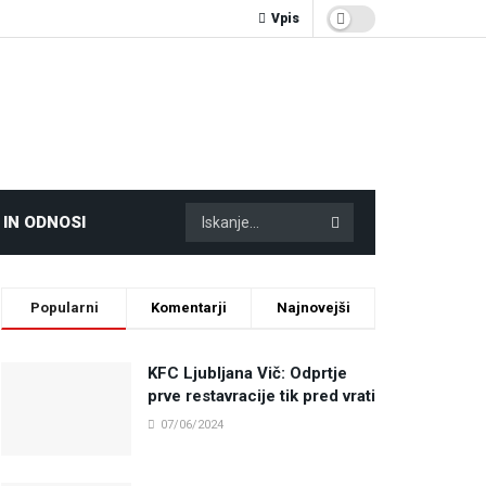
Vpis
 IN ODNOSI
Popularni
Komentarji
Najnovejši
KFC Ljubljana Vič: Odprtje
prve restavracije tik pred vrati
07/06/2024