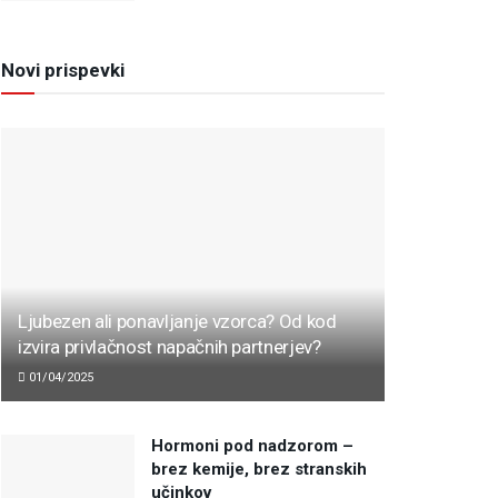
Novi prispevki
Ljubezen ali ponavljanje vzorca? Od kod
izvira privlačnost napačnih partnerjev?
01/04/2025
Hormoni pod nadzorom –
brez kemije, brez stranskih
učinkov