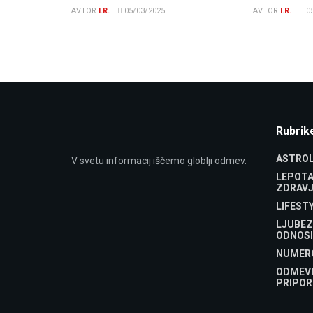
AVTOR
I.R.
05/03/2025
AVTOR
I.R.
05
Rubrik
ASTROL
V svetu informacij iščemo globlji odmev.
LEPOTA
ZDRAVJ
LIFEST
LJUBEZ
ODNOSI
NUMER
ODMEV
PRIPOR