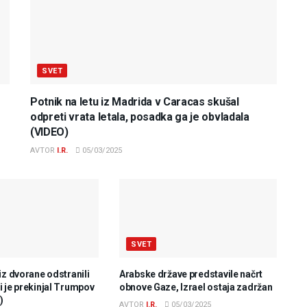
SVET
Potnik na letu iz Madrida v Caracas skušal
odpreti vrata letala, posadka ga je obvladala
(VIDEO)
AVTOR
I.R.
05/03/2025
SVET
iz dvorane odstranili
Arabske države predstavile načrt
 je prekinjal Trumpov
obnove Gaze, Izrael ostaja zadržan
)
AVTOR
I.R.
05/03/2025