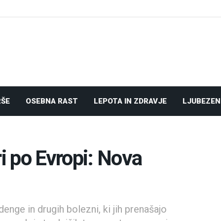
RŠE
OSEBNA RAST
LEPOTA IN ZDRAVJE
LJUBEZEN
ri po Evropi: Nova
nge in drugih bolezni, ki jih prenašajo