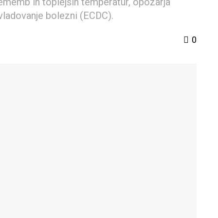
rememb in toplejših temperatur, opozarja
vladovanje bolezni (ECDC).
0