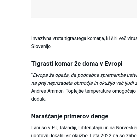
Invazivna vrsta tigrastega komarja, ki širi več vi
Slovenijo.
Tigrasti komar že doma v Evropi
“
Evropa že opaža, da podnebne spremembe ustvarj
na prej neprizadeta območja in okužijo več ljudi z
Andrea Ammon. Toplejše temperature omogočajo širj
dodala.
Naraščanje primerov denge
Lani so v EU, Islandiji, Lihtenštajnu in na Norveš
ugotovili lokalni vir okužbe. Leta 2022 pa so zabe