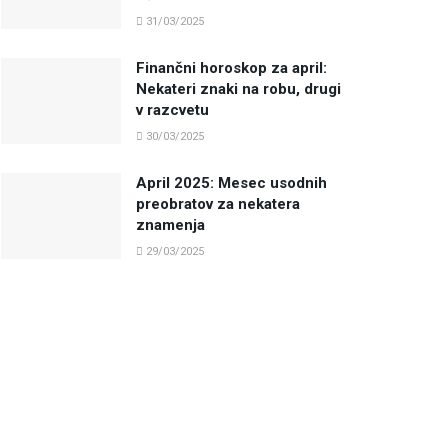
31/03/2025
Finančni horoskop za april:
Nekateri znaki na robu, drugi
v razcvetu
30/03/2025
April 2025: Mesec usodnih
preobratov za nekatera
znamenja
29/03/2025