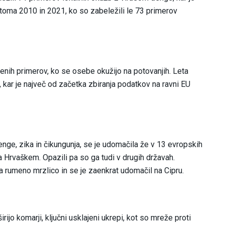
oma 2010 in 2021, ko so zabeležili le 73 primerov
ženih primerov, ko se osebe okužijo na potovanjih. Leta
 kar je največ od začetka zbiranja podatkov na ravni EU
denge, zika in čikungunja, se je udomačila že v 13 evropskih
n na Hrvaškem. Opazili pa so ga tudi v drugih državah.
a rumeno mrzlico in se je zaenkrat udomačil na Cipru.
irijo komarji, ključni usklajeni ukrepi, kot so mreže proti