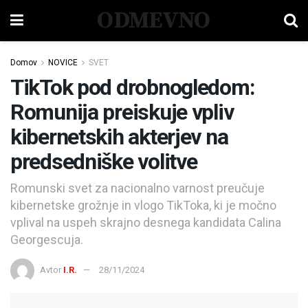
ODMEVNO
Domov
NOVICE
SVET
TikTok pod drobnogledom:
Romunija preiskuje vpliv
kibernetskih akterjev na
predsedniške volitve
Romunski svet za nacionalno varnost preučuje
kibernetske grožnje in vlogo TikToka, ki je močno
vplival na uspeh skrajno desnega kandidata Calina
Georgescuja.
Avtor
I.R.
28/11/2024