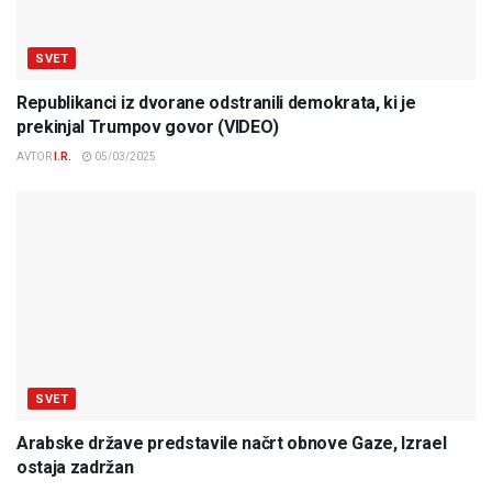
SVET
Republikanci iz dvorane odstranili demokrata, ki je
prekinjal Trumpov govor (VIDEO)
AVTOR
I.R.
05/03/2025
SVET
Arabske države predstavile načrt obnove Gaze, Izrael
ostaja zadržan