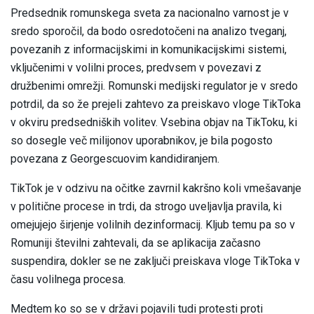
Predsednik romunskega sveta za nacionalno varnost je v
sredo sporočil, da bodo osredotočeni na analizo tveganj,
povezanih z informacijskimi in komunikacijskimi sistemi,
vključenimi v volilni proces, predvsem v povezavi z
družbenimi omrežji. Romunski medijski regulator je v sredo
potrdil, da so že prejeli zahtevo za preiskavo vloge TikToka
v okviru predsedniških volitev. Vsebina objav na TikToku, ki
so dosegle več milijonov uporabnikov, je bila pogosto
povezana z Georgescuovim kandidiranjem.
TikTok je v odzivu na očitke zavrnil kakršno koli vmešavanje
v politične procese in trdi, da strogo uveljavlja pravila, ki
omejujejo širjenje volilnih dezinformacij. Kljub temu pa so v
Romuniji številni zahtevali, da se aplikacija začasno
suspendira, dokler se ne zaključi preiskava vloge TikToka v
času volilnega procesa.
Medtem ko so se v državi pojavili tudi protesti proti