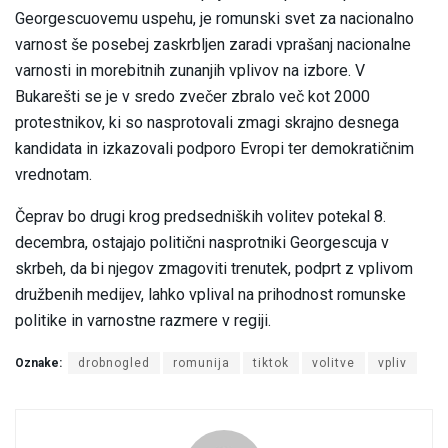
Georgescuovemu uspehu, je romunski svet za nacionalno
varnost še posebej zaskrbljen zaradi vprašanj nacionalne
varnosti in morebitnih zunanjih vplivov na izbore. V
Bukarešti se je v sredo zvečer zbralo več kot 2000
protestnikov, ki so nasprotovali zmagi skrajno desnega
kandidata in izkazovali podporo Evropi ter demokratičnim
vrednotam.
Čeprav bo drugi krog predsedniških volitev potekal 8.
decembra, ostajajo politični nasprotniki Georgescuja v
skrbeh, da bi njegov zmagoviti trenutek, podprt z vplivom
družbenih medijev, lahko vplival na prihodnost romunske
politike in varnostne razmere v regiji.
Oznake:
drobnogled
romunija
tiktok
volitve
vpliv