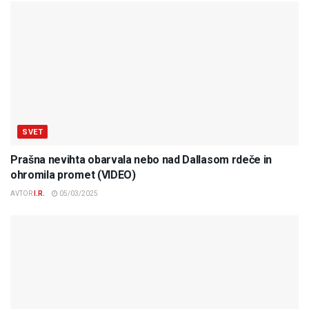
SVET
Prašna nevihta obarvala nebo nad Dallasom rdeče in
ohromila promet (VIDEO)
AVTOR
I.R.
05/03/2025