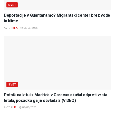
SVET
Deportacije v Guantanamo? Migrantski center brez vode
in klime
AVTOR
M.K.
06/03/2025
SVET
Potnik na letu iz Madrida v Caracas skušal odpreti vrata
letala, posadka ga je obvladala (VIDEO)
AVTOR
I.R.
05/03/2025