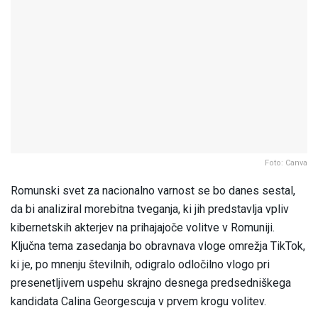
Foto: Canva
Romunski svet za nacionalno varnost se bo danes sestal,
da bi analiziral morebitna tveganja, ki jih predstavlja vpliv
kibernetskih akterjev na prihajajoče volitve v Romuniji.
Ključna tema zasedanja bo obravnava vloge omrežja TikTok,
ki je, po mnenju številnih, odigralo odločilno vlogo pri
presenetljivem uspehu skrajno desnega predsedniškega
kandidata Calina Georgescuja v prvem krogu volitev.