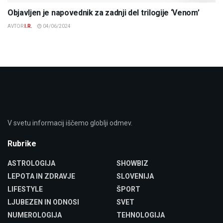
Objavljen je napovednik za zadnji del trilogije ‘Venom’
AVTOR
I.R.
04/06/2024
V svetu informacij iščemo globlji odmev.
Rubrike
ASTROLOGIJA
SHOWBIZ
LEPOTA IN ZDRAVJE
SLOVENIJA
LIFESTYLE
ŠPORT
LJUBEZEN IN ODNOSI
SVET
NUMEROLOGIJA
TEHNOLOGIJA