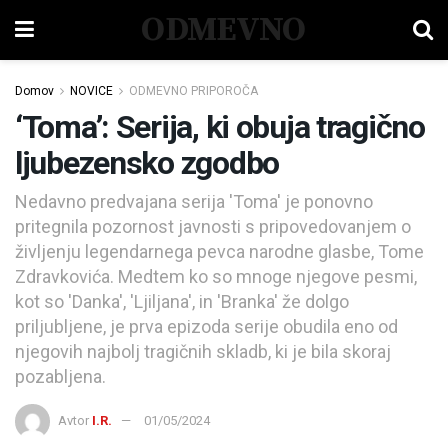
ODMEVNO
Domov
NOVICE
ODMEVNO PRIPOROČA
‘Toma’: Serija, ki obuja tragično
ljubezensko zgodbo
Nedavno predvajana serija 'Toma' je ponovno
pritegnila pozornost javnosti s pripovedovanjem o
življenju legendarnega pevca narodne glasbe, Tome
Zdravkovića. Medtem ko so mnoge njegove pesmi,
kot so 'Danka', 'Ljiljana', in 'Branka' že dolgo
priljubljene, je prva epizoda serije obudila eno od
njegovih najbolj tragičnih skladb, ki je bila skoraj
pozabljena.
Avtor
I.R.
01/05/2024