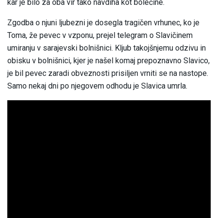
kar je bilo za oba vir tako navdiha kot bolečine.
Zgodba o njuni ljubezni je dosegla tragičen vrhunec, ko je
Toma, že pevec v vzponu, prejel telegram o Slavičinem
umiranju v sarajevski bolnišnici. Kljub takojšnjemu odzivu in
obisku v bolnišnici, kjer je našel komaj prepoznavno Slavico,
je bil pevec zaradi obveznosti prisiljen vrniti se na nastope.
Samo nekaj dni po njegovem odhodu je Slavica umrla.