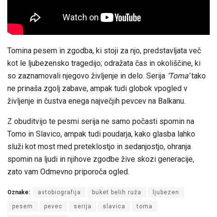
Tomina pesem in zgodba, ki stoji za njo, predstavljata več
kot le ljubezensko tragedijo; odražata čas in okoliščine, ki
so zaznamovali njegovo življenje in delo. Serija
‘Toma’
tako
ne prinaša zgolj zabave, ampak tudi globok vpogled v
življenje in čustva enega največjih pevcev na Balkanu.
Z obuditvijo te pesmi serija ne samo počasti spomin na
Tomo in Slavico, ampak tudi poudarja, kako glasba lahko
služi kot most med preteklostjo in sedanjostjo, ohranja
spomin na ljudi in njihove zgodbe žive skozi generacije,
zato vam Odmevno priporoča ogled.
Oznake:
avtobiografija
buket belih ruža
ljubezen
pesem
pevec
serija
slavica
toma