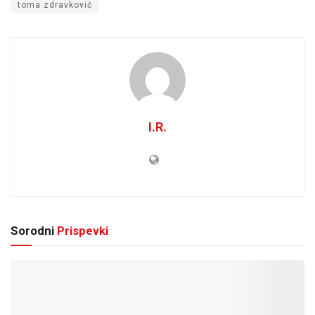
toma zdravković
I.R.
Sorodni
Prispevki