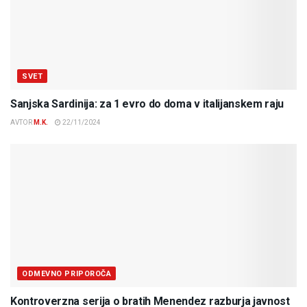
SVET
Sanjska Sardinija: za 1 evro do doma v italijanskem raju
AVTOR
M.K.
22/11/2024
ODMEVNO PRIPOROČA
Kontroverzna serija o bratih Menendez razburja javnost