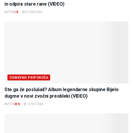
in odpira stare rane (VIDEO)
AVTOR
I.R.
27/09/2024
ODMEVNO PRIPOROČA
Ste ga že poslušali? Album legendarne skupine Bijelo
dugme v novi zvočni preobleki (VIDEO)
AVTOR
M.K.
12/07/2024