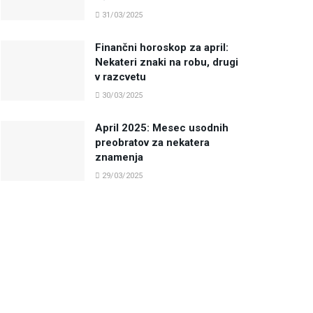
31/03/2025
Finančni horoskop za april:
Nekateri znaki na robu, drugi
v razcvetu
30/03/2025
April 2025: Mesec usodnih
preobratov za nekatera
znamenja
29/03/2025