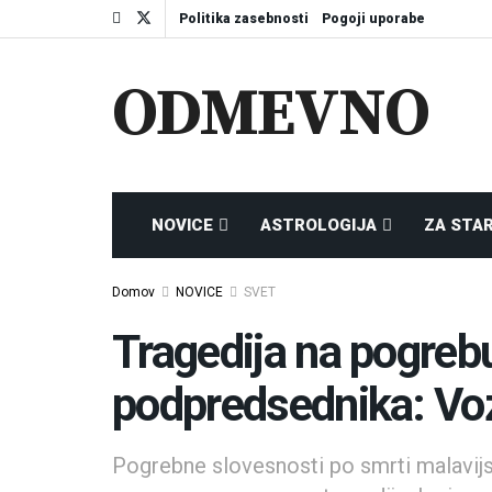
Politika zasebnosti
Pogoji uporabe
ODMEVNO
NOVICE
ASTROLOGIJA
ZA STA
Domov
NOVICE
SVET
Tragedija na pogreb
podpredsednika: Voz
Pogrebne slovesnosti po smrti malavij