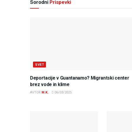
Sorodni
Prispevki
SVET
Deportacije v Guantanamo? Migrantski center
brez vode in klime
AVTOR
M.K.
06/03/2025