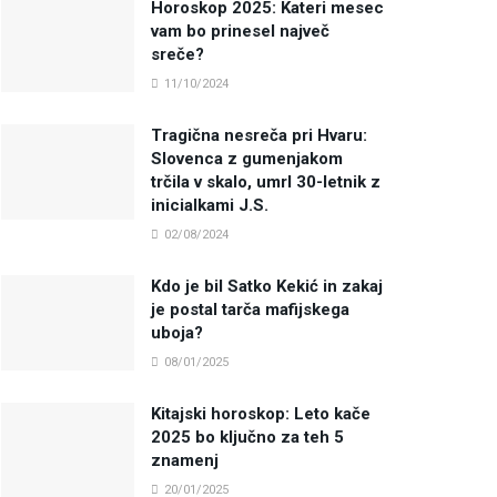
Horoskop 2025: Kateri mesec
vam bo prinesel največ
sreče?
11/10/2024
Tragična nesreča pri Hvaru:
Slovenca z gumenjakom
trčila v skalo, umrl 30-letnik z
inicialkami J.S.
02/08/2024
Kdo je bil Satko Kekić in zakaj
je postal tarča mafijskega
uboja?
08/01/2025
Kitajski horoskop: Leto kače
2025 bo ključno za teh 5
znamenj
20/01/2025