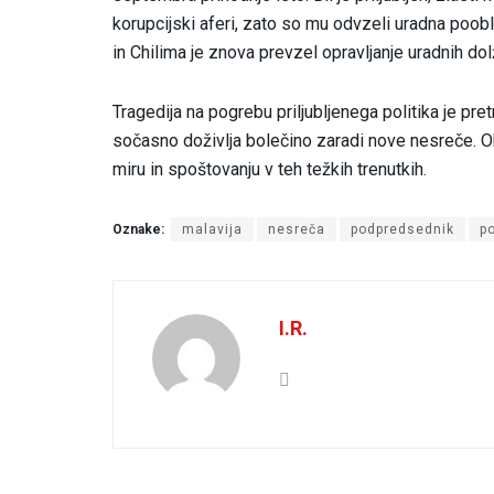
korupcijski aferi, zato so mu odvzeli uradna poob
in Chilima je znova prevzel opravljanje uradnih dol
Tragedija na pogrebu priljubljenega politika je pr
sočasno doživlja bolečino zaradi nove nesreče. Obl
miru in spoštovanju v teh težkih trenutkih.
Oznake:
malavija
nesreča
podpredsednik
p
I.R.