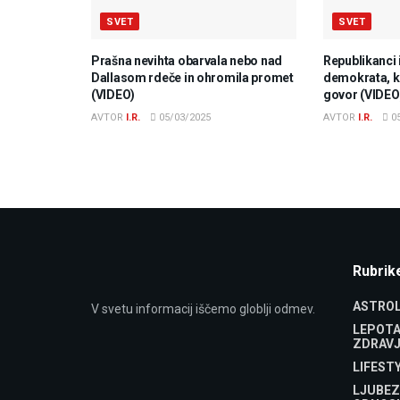
SVET
SVET
Prašna nevihta obarvala nebo nad
Republikanci 
Dallasom rdeče in ohromila promet
demokrata, ki
(VIDEO)
govor (VIDEO
AVTOR
I.R.
05/03/2025
AVTOR
I.R.
05
Rubrik
ASTROL
V svetu informacij iščemo globlji odmev.
LEPOTA
ZDRAVJ
LIFEST
LJUBEZ