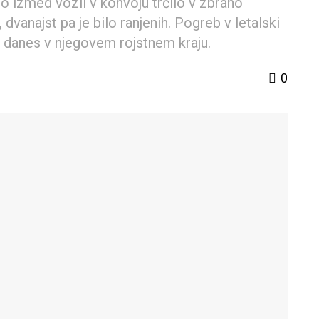
o izmed vozil v konvoju trčilo v zbrano
 dvanajst pa je bilo ranjenih. Pogreb v letalski
l danes v njegovem rojstnem kraju.
0