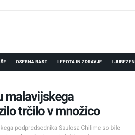
RŠE
OSEBNA RAST
LEPOTA IN ZDRAVJE
LJUBEZEN
u malavijskega
ilo trčilo v množico
skega podpredsednika Saulosa Chilime so bile