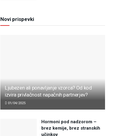
Novi prispevki
Ljubezen ali ponavljanje vzorca? Od kod
izvira privlačnost napačnih partnerjev?
01/04/2025
Hormoni pod nadzorom –
brez kemije, brez stranskih
učinkov