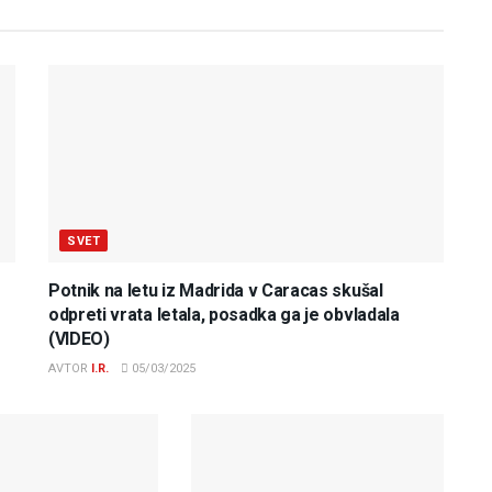
SVET
Potnik na letu iz Madrida v Caracas skušal
odpreti vrata letala, posadka ga je obvladala
(VIDEO)
AVTOR
I.R.
05/03/2025