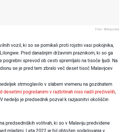
Foto: Wikipedia
vilnih vozil, ki so se pomikali proti rojstni vasi pokojnika,
e Lilongwe. Pred današnjim državnim praznikom, ki so ga
 je pogrebni sprevod ob cesti spremljalo na tisoče ljudi. Na
dionu se je pred tem zbralo več deset tisoč Malavijcev.
onedeljek strmoglavilo v slabem vremenu na gozdnatem
 desetimi pogrešanimi v razbitinah niso našli preživelih
,
 nedeljo je predsednik pozval k razjasnitvi okoliščin
na predsedniških volitvah, ki so v Malaviju predvidene
i med mladimi. Leta 2022 je bil obtožen sodelovanja v