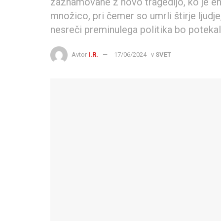
zaznamovane z novo tragedijo, ko je en
množico, pri čemer so umrli štirje ljudje,
nesreči preminulega politika bo poteka
Avtor
I.R.
17/06/2024
v
SVET