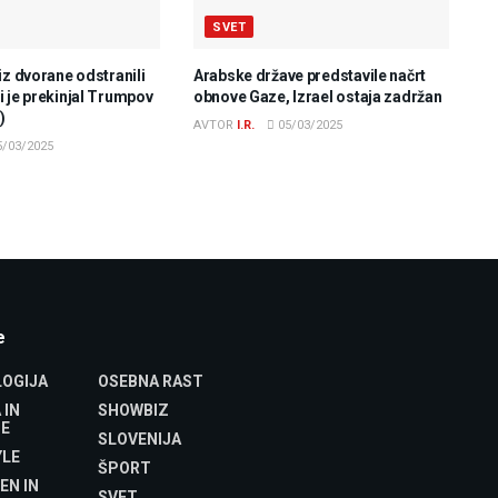
SVET
iz dvorane odstranili
Arabske države predstavile načrt
 je prekinjal Trumpov
obnove Gaze, Izrael ostaja zadržan
)
AVTOR
I.R.
05/03/2025
/03/2025
e
OGIJA
OSEBNA RAST
 IN
SHOWBIZ
E
SLOVENIJA
YLE
ŠPORT
EN IN
SVET