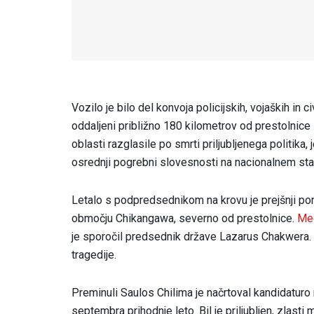
Vozilo je bilo del konvoja policijskih, vojaških in ci
oddaljeni približno 180 kilometrov od prestolnic
oblasti razglasile po smrti priljubljenega politika,
osrednji pogrebni slovesnosti na nacionalnem sta
Letalo s podpredsednikom na krovu je prejšnji p
območju Chikangawa, severno od prestolnice.
Med
je sporočil predsednik države Lazarus Chakwera. V
tragedije.
Preminuli Saulos Chilima je načrtoval kandidaturo 
septembra prihodnje leto. Bil je priljubljen, zlast