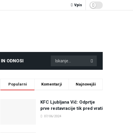
Vpis
 IN ODNOSI
Popularni
Komentarji
Najnovejši
KFC Ljubljana Vič: Odprtje
prve restavracije tik pred vrati
07/06/2024