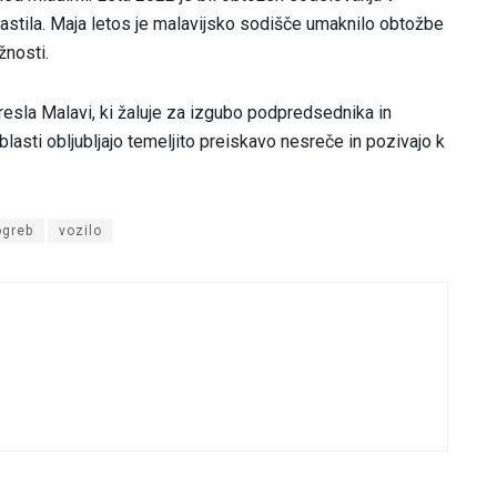
lastila. Maja letos je malavijsko sodišče umaknilo obtožbe
žnosti.
etresla Malavi, ki žaluje za izgubo podpredsednika in
asti obljubljajo temeljito preiskavo nesreče in pozivajo k
ogreb
vozilo