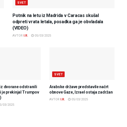
SVET
Potnik na letu iz Madrida v Caracas skušal
odpreti vrata letala, posadka ga je obvladala
(VIDEO)
AVTOR
I.R.
05/03/2025
SVET
iz dvorane odstranili
Arabske države predstavile načrt
 je prekinjal Trumpov
obnove Gaze, Izrael ostaja zadržan
)
AVTOR
I.R.
05/03/2025
5/03/2025