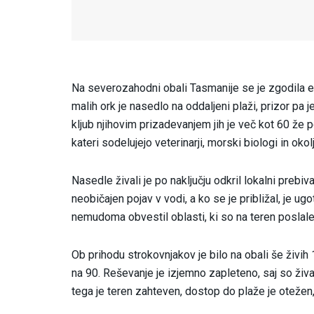
Na severozahodni obali Tasmanije se je zgodila ena
malih ork je nasedlo na oddaljeni plaži, prizor pa j
kljub njihovim prizadevanjem jih je več kot 60 že 
kateri sodelujejo veterinarji, morski biologi in okol
Nasedle živali je po naključju odkril lokalni prebival
neobičajen pojav v vodi, a ko se je približal, je u
nemudoma obvestil oblasti, ki so na teren poslale
Ob prihodu strokovnjakov je bilo na obali še živih 
na 90. Reševanje je izjemno zapleteno, saj so žival
tega je teren zahteven, dostop do plaže je otežen