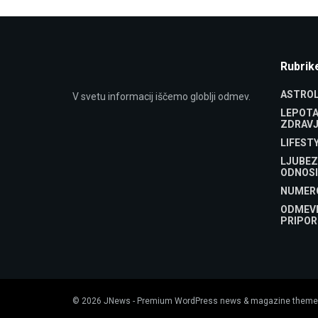
Rubrik
ASTROL
V svetu informacij iščemo globlji odmev.
LEPOTA
ZDRAVJ
LIFEST
LJUBEZ
ODNOSI
NUMER
ODMEV
PRIPOR
© 2026
JNews
- Premium WordPress news & magazine theme