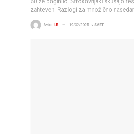
60 že poginilo. Strokovnjaki skušajo reš
zahteven. Razlogi za množično nasedanj
Avtor
I.R.
19/02/2025
v
SVET