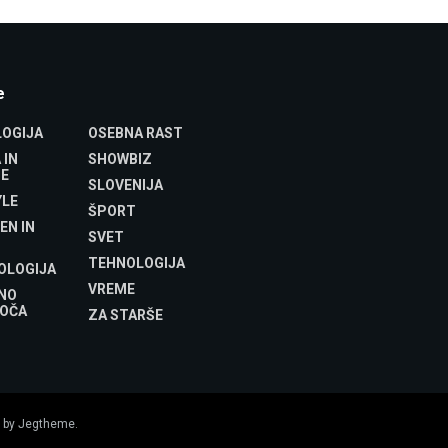
e
OGIJA
OSEBNA RAST
 IN
SHOWBIZ
E
SLOVENIJA
YLE
ŠPORT
EN IN
SVET
TEHNOLOGIJA
OLOGIJA
VREME
NO
OČA
ZA STARŠE
 by
Jegtheme
.