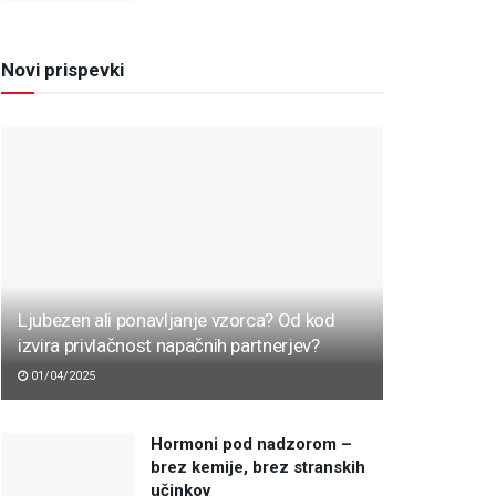
Novi prispevki
Ljubezen ali ponavljanje vzorca? Od kod
izvira privlačnost napačnih partnerjev?
01/04/2025
Hormoni pod nadzorom –
brez kemije, brez stranskih
učinkov