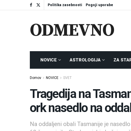
Politika zasebnosti
Pogoji uporabe
ODMEVNO
NOVICE
ASTROLOGIJA
ZA STA
Domov
NOVICE
SVET
Tragedija na Tasmani
ork nasedlo na oddal
Na oddaljeni obali Tasmanije je nasedlo 