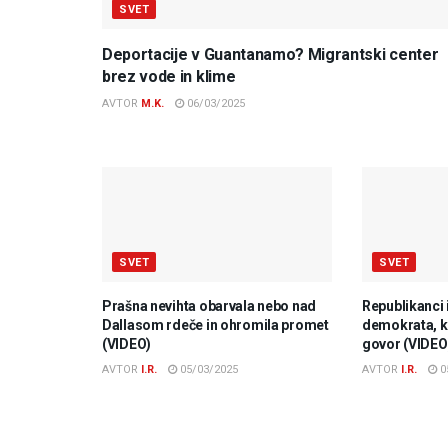
SVET
Deportacije v Guantanamo? Migrantski center
brez vode in klime
AVTOR
M.K.
06/03/2025
SVET
SVET
Prašna nevihta obarvala nebo nad
Republikanci 
Dallasom rdeče in ohromila promet
demokrata, ki
(VIDEO)
govor (VIDEO
AVTOR
I.R.
05/03/2025
AVTOR
I.R.
0