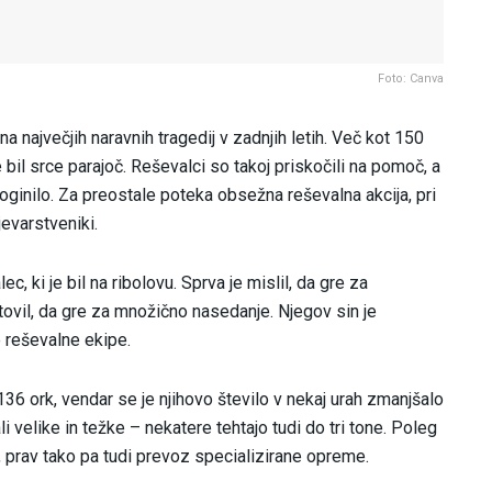
Foto: Canva
 največjih naravnih tragedij v zadnjih letih. Več kot 150
e bil srce parajoč. Reševalci so takoj priskočili na pomoč, a
poginilo. Za preostale poteka obsežna reševalna akcija, pri
jevarstveniki.
ec, ki je bil na ribolovu. Sprva je mislil, da gre za
gotovil, da gre za množično nasedanje. Njegov sin je
 reševalne ekipe.
136 ork, vendar se je njihovo število v nekaj urah zmanjšalo
i velike in težke – nekatere tehtajo tudi do tri tone. Poleg
, prav tako pa tudi prevoz specializirane opreme.