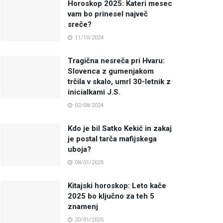
Horoskop 2025: Kateri mesec
vam bo prinesel največ
sreče?
11/10/2024
Tragična nesreča pri Hvaru:
Slovenca z gumenjakom
trčila v skalo, umrl 30-letnik z
inicialkami J.S.
02/08/2024
Kdo je bil Satko Kekić in zakaj
je postal tarča mafijskega
uboja?
08/01/2025
Kitajski horoskop: Leto kače
2025 bo ključno za teh 5
znamenj
20/01/2025