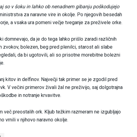
 saj so v šoku in lahko ob nenadnem gibanju poškodujejo
ministrstva za naravne vire in okolje. Po njegovih besedah
v morje, a vsaka ura pomeni večje tveganje za preživele orke.
 domnevajo, da je do tega lahko prišlo zaradi različnih
h zvokov, bolezen, beg pred plenilci, starost ali slabe
edali, da bi ugotovili, ali so prisotne morebitne bolezni
je.
kitov in delfinov. Največji tak primer se je zgodil pred
vk. V večini primerov živali žal ne preživijo, saj dolgotrajna
škodbe in notranje krvavitve.
čim več preostalih ork. Kljub težkim razmeram ne izgubljajo
no vrnili v njihovo naravno okolje.
a