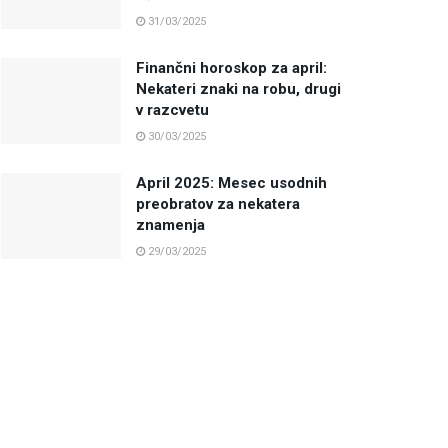
31/03/2025
Finančni horoskop za april:
Nekateri znaki na robu, drugi
v razcvetu
30/03/2025
April 2025: Mesec usodnih
preobratov za nekatera
znamenja
29/03/2025