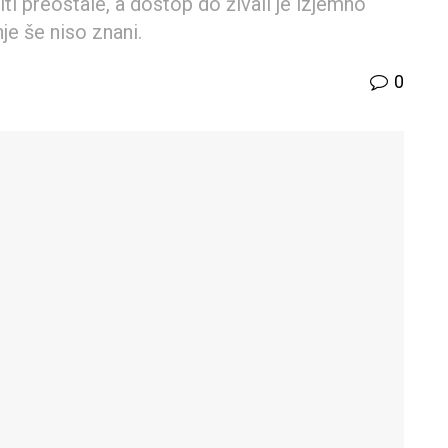
iti preostale, a dostop do živali je izjemno
e še niso znani.
0