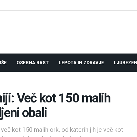
RŠE
OSEBNA RAST
LEPOTA IN ZDRAVJE
LJUBEZEN
ji: Več kot 150 malih
jeni obali
več kot 150 malih ork, od katerih jih je več kot