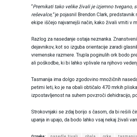
“
Premikati tako velike živali je izjemno tvegano,
reševalce,”
je pojasnil Brendon Clark, predstavnik 
ekipe iščejo najvarnejši način, kako živali vrniti 
Razlog za nasedanje ostaja neznanka. Znanstveniki
dejavnikov, kot so izguba orientacije zaradi glasni
vremenske razmere. Trupla poginulih ork bodo pregl
ali poškodbe, ki bi lahko vplivale na njihovo veden
Tasmanija ima dolgo zgodovino množičnih nasedanj 
petimi leti, ko je na obali obtičalo 470 mrkih pliska
izpostavljenost na suhem povzroči dehidracijo, po
Strokovnjaki se zdaj borijo s časom, da bi rešili 
upanja in upajo, da bodo lahko vsaj nekaj živali var
Oznake:
nasedle živali
obala
orke
tasmanij