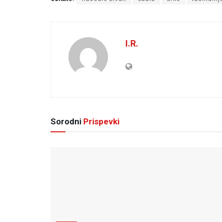
I.R.
Sorodni
Prispevki