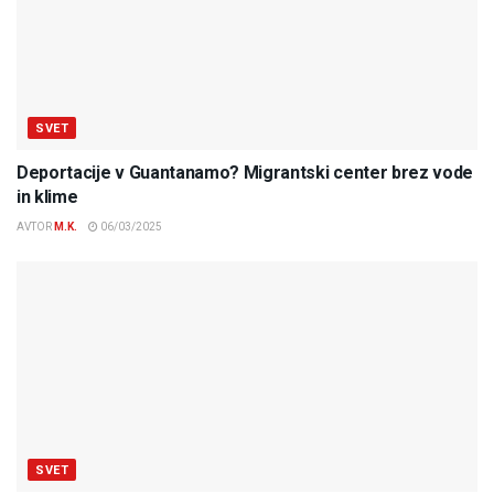
SVET
Deportacije v Guantanamo? Migrantski center brez vode
in klime
AVTOR
M.K.
06/03/2025
SVET