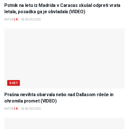
Potnik na letu iz Madrida v Caracas skušal odpreti vrata
letala, posadka ga je obvladala (VIDEO)
AVTOR
I.R.
05/03/2025
SVET
Prašna nevihta obarvala nebo nad Dallasom rdeče in
ohromila promet (VIDEO)
AVTOR
I.R.
05/03/2025