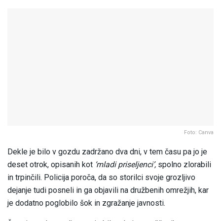
Foto: Canva
Dekle je bilo v gozdu zadržano dva dni, v tem času pa jo je
deset otrok, opisanih kot
‘mladi priseljenci’,
spolno zlorabili
in trpinčili. Policija poroča, da so storilci svoje grozljivo
dejanje tudi posneli in ga objavili na družbenih omrežjih, kar
je dodatno poglobilo šok in zgražanje javnosti.