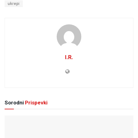
ukrepi
I.R.
Sorodni
Prispevki