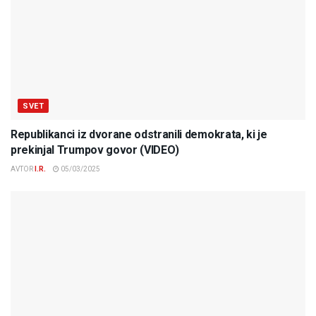
SVET
Republikanci iz dvorane odstranili demokrata, ki je
prekinjal Trumpov govor (VIDEO)
AVTOR
I.R.
05/03/2025