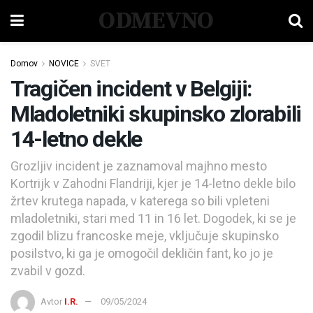
ODMEVNO
Domov
NOVICE
SVET
Tragičen incident v Belgiji:
Mladoletniki skupinsko zlorabili
14-letno dekle
Grozljiv incident je zaznamoval majhno mesto
Kortrijk v Zahodni Flandriji, kjer je 14-letno dekle bilo
žrtev krutega napada, v katerega so bili vpleteni
mladoletniki, stari med 11 in 16 let. Dogodek, ki se je
zgodil blizu francoske meje, vključuje skupinsko
posilstvo, ki ga je omogočil dekličin fant, ko jo je
zvabil v gozd.
Avtor
I.R.
09/05/2024