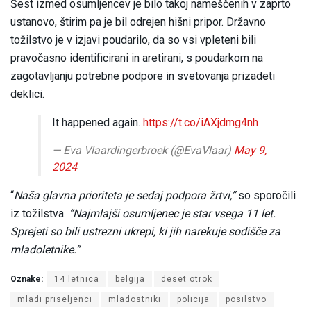
Šest izmed osumljencev je bilo takoj nameščenih v zaprto
ustanovo, štirim pa je bil odrejen hišni pripor. Državno
tožilstvo je v izjavi poudarilo, da so vsi vpleteni bili
pravočasno identificirani in aretirani, s poudarkom na
zagotavljanju potrebne podpore in svetovanja prizadeti
deklici.
It happened again.
https://t.co/iAXjdmg4nh
— Eva Vlaardingerbroek (@EvaVlaar)
May 9,
2024
“
Naša glavna prioriteta je sedaj podpora žrtvi,”
so sporočili
iz tožilstva.
“Najmlajši osumljenec je star vsega 11 let.
Sprejeti so bili ustrezni ukrepi, ki jih narekuje sodišče za
mladoletnike.”
Oznake:
14 letnica
belgija
deset otrok
mladi priseljenci
mladostniki
policija
posilstvo