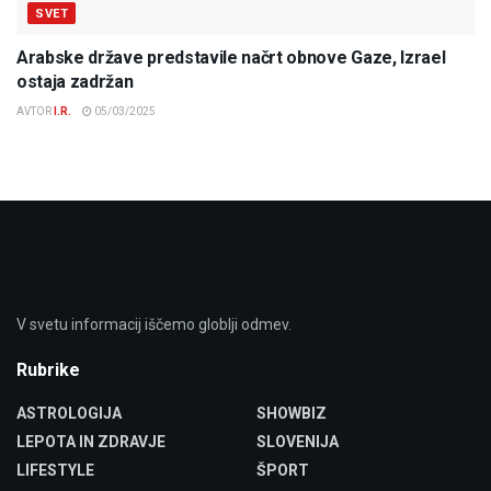
SVET
Arabske države predstavile načrt obnove Gaze, Izrael
ostaja zadržan
AVTOR
I.R.
05/03/2025
V svetu informacij iščemo globlji odmev.
Rubrike
ASTROLOGIJA
SHOWBIZ
LEPOTA IN ZDRAVJE
SLOVENIJA
LIFESTYLE
ŠPORT