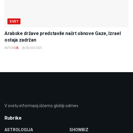
SVET
Arabske države predstavile načrt obnove Gaze, Izrael
ostaja zadržan
AVTOR
I.R.
05/03/2025
V svetu informacij iščemo globlji odmev.
Rubrike
ASTROLOGIJA
SHOWBIZ