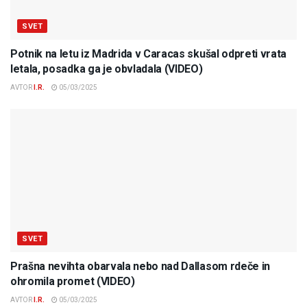
SVET
Potnik na letu iz Madrida v Caracas skušal odpreti vrata
letala, posadka ga je obvladala (VIDEO)
AVTOR
I.R.
05/03/2025
SVET
Prašna nevihta obarvala nebo nad Dallasom rdeče in
ohromila promet (VIDEO)
AVTOR
I.R.
05/03/2025