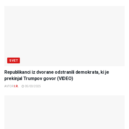
SVET
Republikanci iz dvorane odstranili demokrata, ki je
prekinjal Trumpov govor (VIDEO)
AVTOR
I.R.
05/03/2025