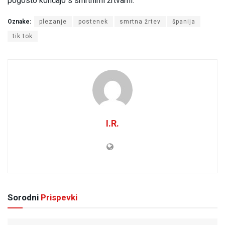
pogosto končajo s smrtnimi žrtvami.
Oznake:
plezanje
postenek
smrtna žrtev
španija
tik tok
I.R.
Sorodni
Prispevki