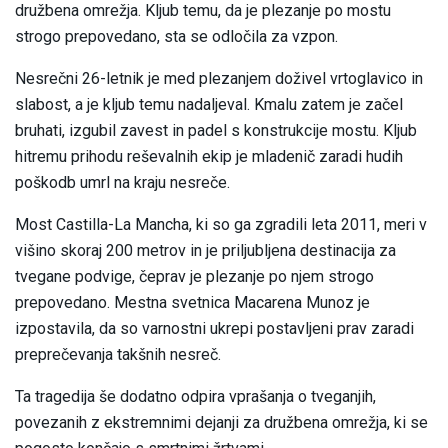
družbena omrežja. Kljub temu, da je plezanje po mostu
strogo prepovedano, sta se odločila za vzpon.
Nesrečni 26-letnik je med plezanjem doživel vrtoglavico in
slabost, a je kljub temu nadaljeval. Kmalu zatem je začel
bruhati, izgubil zavest in padel s konstrukcije mostu. Kljub
hitremu prihodu reševalnih ekip je mladenič zaradi hudih
poškodb umrl na kraju nesreče.
Most Castilla-La Mancha, ki so ga zgradili leta 2011, meri v
višino skoraj 200 metrov in je priljubljena destinacija za
tvegane podvige, čeprav je plezanje po njem strogo
prepovedano. Mestna svetnica Macarena Munoz je
izpostavila, da so varnostni ukrepi postavljeni prav zaradi
preprečevanja takšnih nesreč.
Ta tragedija še dodatno odpira vprašanja o tveganjih,
povezanih z ekstremnimi dejanji za družbena omrežja, ki se