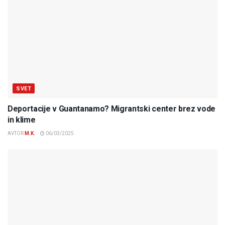
SVET
Deportacije v Guantanamo? Migrantski center brez vode
in klime
AVTOR
M.K.
06/03/2025