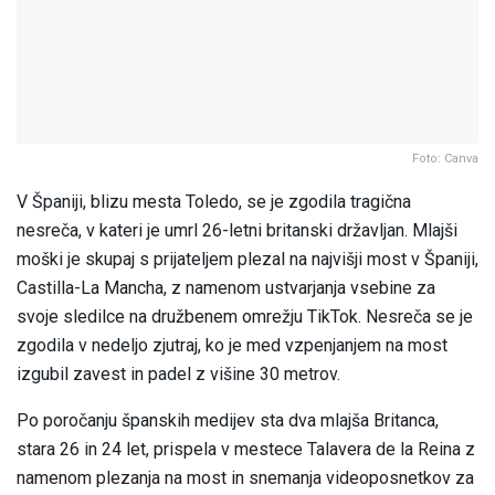
Foto: Canva
V Španiji, blizu mesta Toledo, se je zgodila tragična
nesreča, v kateri je umrl 26-letni britanski državljan. Mlajši
moški je skupaj s prijateljem plezal na najvišji most v Španiji,
Castilla-La Mancha, z namenom ustvarjanja vsebine za
svoje sledilce na družbenem omrežju TikTok. Nesreča se je
zgodila v nedeljo zjutraj, ko je med vzpenjanjem na most
izgubil zavest in padel z višine 30 metrov.
Po poročanju španskih medijev sta dva mlajša Britanca,
stara 26 in 24 let, prispela v mestece Talavera de la Reina z
namenom plezanja na most in snemanja videoposnetkov za