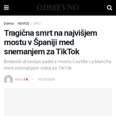
ODMEVNO
Domov
NOVICE
SVET
Tragična smrt na najvišjem
mostu v Španiji med
snemanjem za TikTok
Britanski državljan padel z mostu Castilla-La Mancha
med snemanjem videa za TikTok.
Avtor
I.R.
15/10/2024