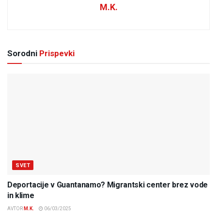
M.K.
Sorodni
Prispevki
SVET
Deportacije v Guantanamo? Migrantski center brez vode
in klime
AVTOR
M.K.
06/03/2025