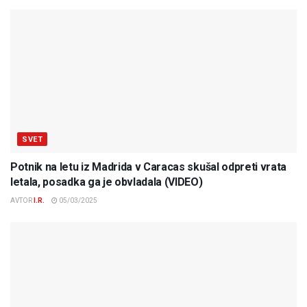
SVET
Potnik na letu iz Madrida v Caracas skušal odpreti vrata
letala, posadka ga je obvladala (VIDEO)
AVTOR
I.R.
05/03/2025