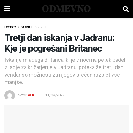
ODMEVNO
Domov
NOVICE
SVET
Tretji dan iskanja v Jadranu:
Kje je pogrešani Britanec
Iskanje mladega Britanca, ki je v noči na petek padel
z ladje za križarjenje v Jadranu, poteka že tretji dan,
vendar so možnosti za njegov srečen razplet vse
manjše.
Avtor
M.K.
11/08/2024