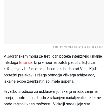
Foto: primorsko-goranska-policija.gov.hr
V Jadranskem morju že tretji dan poteka intenzivno iskanje
mladega
Britanca
, ki je v noči na petek padel z ladje za
križarjenje v bližini otoka Jabuka, zahodno od Visa. Kljub
obsežni preiskavi širšega območja viškega arhipelaga,
iskalne ekipe zaenkrat niso imele uspeha.
Hrvaško središče za usklajevanje iskanja in reševanja na
morju je potrdilo, da bodo z iskanjem nadaljevali, dokler ne
bodo izčrpali vseh možnosti. V akciji sodelujejo vsa