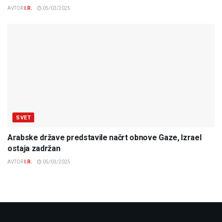
AVTOR
I.R.
05/03/2025
SVET
Arabske države predstavile načrt obnove Gaze, Izrael
ostaja zadržan
AVTOR
I.R.
05/03/2025