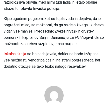
razpoložljiva plovila, med njimi tudi ladja in letalo obalne
straže ter plovilo hrvaške policije.
Kljub ugodnim pogojem, kot so topla voda in dejstvo, da je
pogrešani mlad, so možnosti, da ga najdejo živega, iz dneva
v dan vse manjše. Predsednik Zveze hrvaških društev
pomorskih kapitanov Sanjin Dumanić je za
HTV
izjavil, da so
možnosti za srečen razplet izjemno majhne.
Iskalna akcija
se bo nadaljevala, dokler ne bodo izčrpane
vse možnosti, vendar pa čas ni na strani pogrešanega, kar
dodatno otežuje že tako težko nalogo reševalcev.