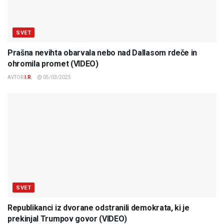
SVET
Prašna nevihta obarvala nebo nad Dallasom rdeče in
ohromila promet (VIDEO)
AVTOR
I.R.
05/03/2025
SVET
Republikanci iz dvorane odstranili demokrata, ki je
prekinjal Trumpov govor (VIDEO)