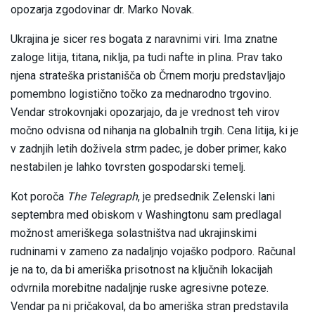
opozarja zgodovinar dr. Marko Novak.
Ukrajina je sicer res bogata z naravnimi viri. Ima znatne
zaloge litija, titana, niklja, pa tudi nafte in plina. Prav tako
njena strateška pristanišča ob Črnem morju predstavljajo
pomembno logistično točko za mednarodno trgovino.
Vendar strokovnjaki opozarjajo, da je vrednost teh virov
močno odvisna od nihanja na globalnih trgih. Cena litija, ki je
v zadnjih letih doživela strm padec, je dober primer, kako
nestabilen je lahko tovrsten gospodarski temelj.
Kot poroča
The Telegraph
, je predsednik Zelenski lani
septembra med obiskom v Washingtonu sam predlagal
možnost ameriškega solastništva nad ukrajinskimi
rudninami v zameno za nadaljnjo vojaško podporo. Računal
je na to, da bi ameriška prisotnost na ključnih lokacijah
odvrnila morebitne nadaljnje ruske agresivne poteze.
Vendar pa ni pričakoval, da bo ameriška stran predstavila