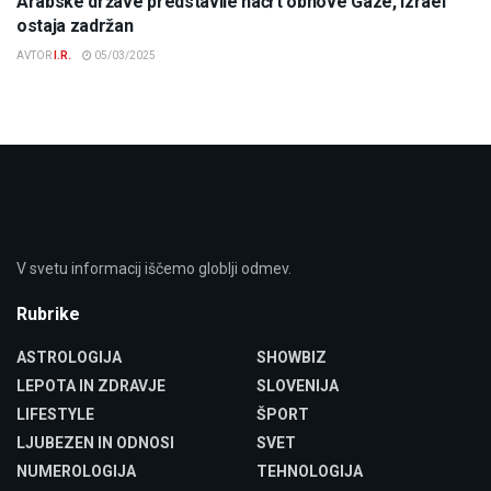
Arabske države predstavile načrt obnove Gaze, Izrael
ostaja zadržan
AVTOR
I.R.
05/03/2025
V svetu informacij iščemo globlji odmev.
Rubrike
ASTROLOGIJA
SHOWBIZ
LEPOTA IN ZDRAVJE
SLOVENIJA
LIFESTYLE
ŠPORT
LJUBEZEN IN ODNOSI
SVET
NUMEROLOGIJA
TEHNOLOGIJA