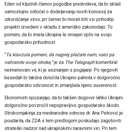
Eden od ključnih členov pogodbe predvideva, da bi sklad
samostojno odločal o dodeljevanju novih koncesij za
izkoriščanje virov, pri čemer bi morali biti vsi prihodnji
projekti izvedeni v skladu z ameriško zakonodajo. To
pomeni, da bi imela Ukrajina le omejen vpliv na svojo
gospodarsko prihodnost.
“
Ta klavzula pomeni, da najprej plačate nam, nato pa
nahranite svoje otroke,”
je za
The Telegraph
komentiral
neimenovani vir, ki je seznanjen s pogajanji. Po njegovih
besedah bi takšna določila Ukrajino pahnila v dolgoročno
gospodarsko odvisnost in zmanjšala njeno suverenost.
Ekonomisti opozarjajo, da bi takšen dogovor lahko Ukrajini
dolgoročno povzročil nepopravljivo gospodarsko škodo.
Strokovnjakinja za mednarodne odnose dr. Ana Petrović je
poudarila, da ZDA s tem predlogom poskušajo zagotoviti
strateški nadzor nad ukrajinskimi naravnimi viri. Pri tem