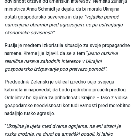
odvisnost države od ameriških interesov. Nemška zunanja
ministrica Anna Schmidt je dejala, da bi morala Ukrajina
ostati gospodarsko suverena in da je
“vojaška pomoč
namenjena obrambi pred agresorjem, ne pa ustvarjanju
ekonomske odvisnosti”.
Rusija je medtem izkoristila situacijo za svoje propagandne
namene. Kremelj je izjavil, da se s tem “
jasno razkriva
resnična narava zahodnih interesov v Ukrajini –
gospodarsko izčrpavanje pod pretvezo pomoči”.
Predsednik Zelenski je sklical izredno sejo svojega
kabineta in napovedal, da bodo podrobno preučili predlog.
Odločitev bo ključna za prihodnost Ukrajine – tako z vidika
gospodarske neodvisnosti kot tudi varnosti pred morebitno
nadaljnjo rusko agresijo.
“
Ukrajina je ujeta med dvema ognjema: na eni strani je
ruska grožnja, na drugi pa ameriški pogoji, ki lahko