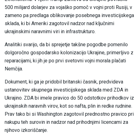
500 milijard dolarjev za vojaško pomoč v vojni proti Rusiji, v
zameno pa predlaga oblikovanje posebnega investicijskega
sklada, ki bi Ameriki zagotovil nadzor nad ključnimi
ukrajinskimi naravnimi viri in infrastrukturo.
Analitiki svarijo, da bi sprejetje takšne pogodbe pomenilo
dolgoročno gospodarsko kolonizacijo Ukrajine, primerljivo z
reparacijami, ki jih je po prvi svetovni vojni morala plačati
Nemčija.
Dokument, ki ga je pridobil britanski časnik, predvideva
ustanovitev skupnega investicijskega sklada med ZDA in
Ukrajino. ZDA bi imele pravico do 50 odstotkov prihodkov iz
ukrajinskih naravnih virov, kot so nafta, plin in redke rudnine.
Prav tako bi si Washington zagotovil prednostno pravico pri
nakupu teh surovin in nadzor nad prihodnjimi licencami za
njihovo izkoriščanje.