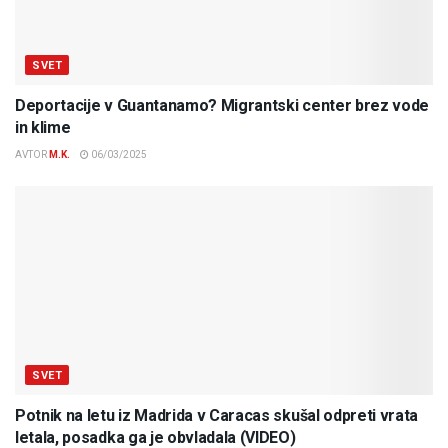
SVET
Deportacije v Guantanamo? Migrantski center brez vode
in klime
AVTOR
M.K.
06/03/2025
SVET
Potnik na letu iz Madrida v Caracas skušal odpreti vrata
letala, posadka ga je obvladala (VIDEO)