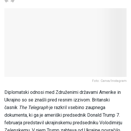
Foto: Canva/Instagram
Diplomatski odnosi med Združenimi državami Amerike in
Ukrajino so se znašli pred resnim izzivom. Britanski
časnik
The Telegraph
je razkril vsebino zaupnega
dokumenta, ki ga je ameriški predsednik Donald Trump 7.
februarja predstavil ukrajinskemu predsedniku Volodimirju
Zelenskemu. V njem Trump zahteva od Ukrajine povračilo