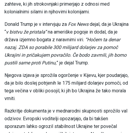
zahteve, ki jih strokovnjaki primerjajo z odnosi med
kolonialnimi silami in njihovimi kolonijami.
Donald Trump je v intervjuju za
Fox News
dejal, da je Ukrajina
“
v bistvu že pristala”
na ameriške pogoje in dodal, da je
država izjemno bogata z naravnimi viri.
“Hočem ta denar
nazaj. ZDA so porabile 300 milijard dolarjev za pomoč
Ukrajini in pričakujem povračilo. Če bodo zavrnili, jih bomo
pustili same proti Putinu,
” je dejal Trump.
Njegova izjava je sprožila ogorčenje v Kijevu, kjer poudarjajo,
da je bilo doslej potrjenih le 175 milijard dolarjev pomoči, od
tega večina v obliki posojil, ki jih bo Ukrajina že tako morala
vrniti.
Razkritje dokumenta je v mednarodni skupnosti sprožilo val
odzivov. Evropski voditelji opozarjajo, da bi takšen
sporazum lahko ogrozil stabilnost Ukrajine ter povečal