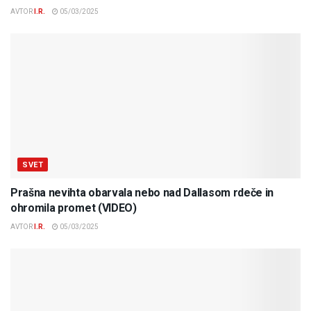
AVTOR
I.R.
05/03/2025
SVET
Prašna nevihta obarvala nebo nad Dallasom rdeče in
ohromila promet (VIDEO)
AVTOR
I.R.
05/03/2025