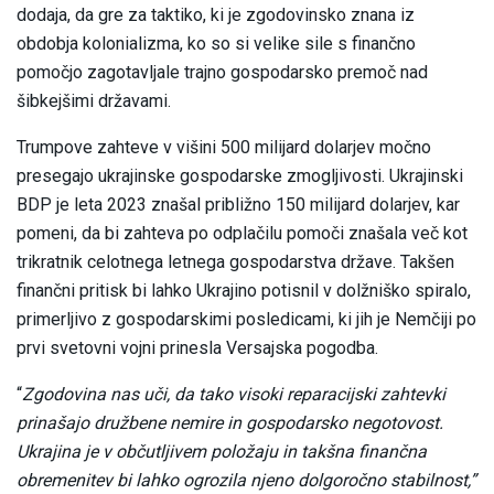
dodaja, da gre za taktiko, ki je zgodovinsko znana iz
obdobja kolonializma, ko so si velike sile s finančno
pomočjo zagotavljale trajno gospodarsko premoč nad
šibkejšimi državami.
Trumpove zahteve v višini 500 milijard dolarjev močno
presegajo ukrajinske gospodarske zmogljivosti. Ukrajinski
BDP je leta 2023 znašal približno 150 milijard dolarjev, kar
pomeni, da bi zahteva po odplačilu pomoči znašala več kot
trikratnik celotnega letnega gospodarstva države. Takšen
finančni pritisk bi lahko Ukrajino potisnil v dolžniško spiralo,
primerljivo z gospodarskimi posledicami, ki jih je Nemčiji po
prvi svetovni vojni prinesla Versajska pogodba.
“
Zgodovina nas uči, da tako visoki reparacijski zahtevki
prinašajo družbene nemire in gospodarsko negotovost.
Ukrajina je v občutljivem položaju in takšna finančna
obremenitev bi lahko ogrozila njeno dolgoročno stabilnost,”