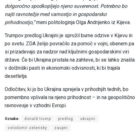
dolgoročno spodkopljejo njeno suverenost. Potrebno bo
najti ravnotežje med varnostjo in gospodarsko
prihodnostjo,”
meni politologinja Olga Andrijenko iz Kijeva.
Trumpov predlog Ukrajini je sprožil burne odzive v Kijevu in
po svetu. ZDA želijo povračilo za pomoč v vojni, obenem pa
si prizadevajo za nadzor nad ključnimi gospodarskimi viri
države. Če bi Ukrajina pristala na zahteve, bi se lahko znašla
v dolžniški pasti in ekonomski odvisnosti, ki bi trajala
desetletja.
Odločitev, ki jo bo Ukrajina sprejela v prihodnjih tednih, bo
pomembno vplivala na njeno prihodnost – in na geopolitično
ravnovesje v vzhodni Evropi.
Oznake:
donald trump
predlog
ukrajini
volodomir zelensky
zaupni