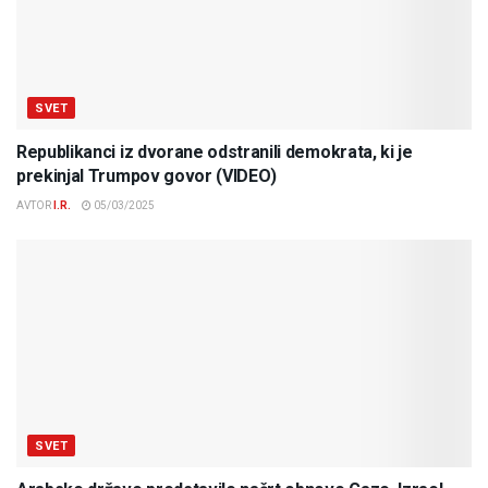
SVET
Republikanci iz dvorane odstranili demokrata, ki je
prekinjal Trumpov govor (VIDEO)
AVTOR
I.R.
05/03/2025
SVET