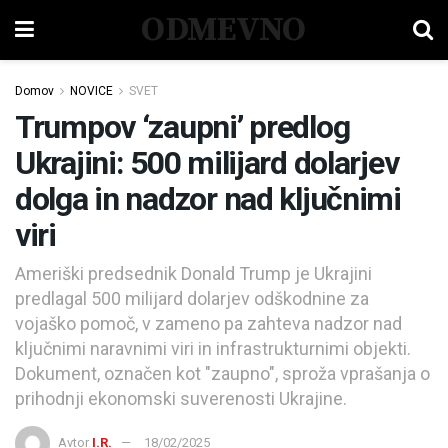
ODMEVNO
Domov
NOVICE
SVET
Trumpov ‘zaupni’ predlog
Ukrajini: 500 milijard dolarjev
dolga in nadzor nad ključnimi
viri
Ameriški predsednik Donald Trump je Ukrajini
predlagal 500 milijard dolarjev odškodnine za
vojaško pomoč, v zameno pa zahteva nadzor nad
ključnimi naravnimi viri in infrastrukturnimi objekti.
Dokument, označen kot "zaupno", sproža vprašanja o
prihodnji ekonomski suverenosti Ukrajine.
Avtor
I.R.
18/02/2025