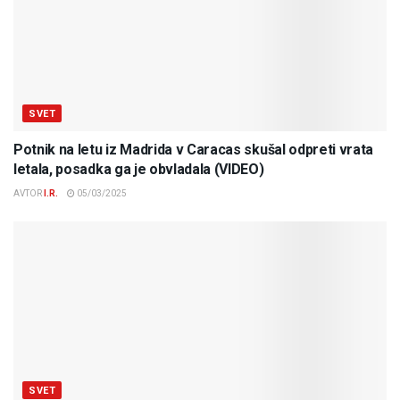
SVET
Potnik na letu iz Madrida v Caracas skušal odpreti vrata
letala, posadka ga je obvladala (VIDEO)
AVTOR
I.R.
05/03/2025
SVET