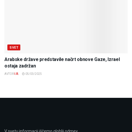
SVET
Arabske države predstavile načrt obnove Gaze, Izrael
ostaja zadržan
AVTOR
I.R.
05/03/2025
V svetu informacij iščemo globlji odmev.