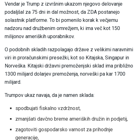
Vendar je Trump z izvršnim ukazom njegovo delovanje
podaljšal za 75 dni in dal možnost, da ZDA postanejo
solastnik platforme. To bi pomenilo korak k večjemu
nadzoru nad družbenim omrežjem, ki ima več kot 150
milijonov ameriških uporabnikov.
O podobnih skladih razpolagajo države z velikimi naravnimi
viri in proračunskimi presežki, kot so Kitajska, Singapur in
Norveška. Kitajski državni premoženjski sklad ima približno
1300 milijard dolarjev premoženja, norveški pa kar 1700
milijard.
Trumpov ukaz navaja, da je namen sklada:
spodbujati fiskalno vzdržnost,
zmanjšati davčno breme ameriških družin in podjetij,
zagotoviti gospodarsko varnost za prihodnje
generacije,