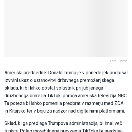
Foto: Canva
Ameriški predsednik Donald Trump je v ponedeljek podpisal
izvršni ukaz o ustanovitvi državnega premoženjskega
sklada, ki bi lahko postal solastnik priljubljenega
družbenega omrežja TikTok, poroča ameriška televizija NBC.
Ta poteza bi lahko pomenila preobrat v razmerju med ZDA
in Kitajsko ter v boju za nadzor nad digitalnimi platformami.
Sklad, ki ga predlaga Trumpova administracija, bi imel več
funkcij. Poleg morebitnega prevzema TikToka bi sredstva