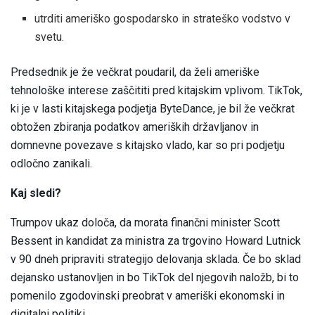
utrditi ameriško gospodarsko in strateško vodstvo v
svetu.
Predsednik je že večkrat poudaril, da želi ameriške
tehnološke interese zaščititi pred kitajskim vplivom. TikTok,
ki je v lasti kitajskega podjetja ByteDance, je bil že večkrat
obtožen zbiranja podatkov ameriških državljanov in
domnevne povezave s kitajsko vlado, kar so pri podjetju
odločno zanikali.
Kaj sledi?
Trumpov ukaz določa, da morata finančni minister Scott
Bessent in kandidat za ministra za trgovino Howard Lutnick
v 90 dneh pripraviti strategijo delovanja sklada. Če bo sklad
dejansko ustanovljen in bo TikTok del njegovih naložb, bi to
pomenilo zgodovinski preobrat v ameriški ekonomski in
digitalni politiki.