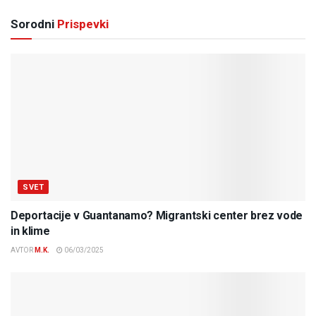
Sorodni
Prispevki
SVET
Deportacije v Guantanamo? Migrantski center brez vode
in klime
AVTOR
M.K.
06/03/2025