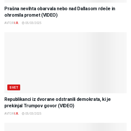
Prašna nevihta obarvala nebo nad Dallasom rdeče in
ohromila promet (VIDEO)
AVTOR
I.R.
05/03/2025
SVET
Republikanci iz dvorane odstranili demokrata, ki je
prekinjal Trumpov govor (VIDEO)
AVTOR
I.R.
05/03/2025