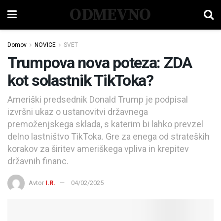
ODMEVNO
Domov
NOVICE
SVET
Trumpova nova poteza: ZDA
kot solastnik TikToka?
Ameriški predsednik Donald Trump je podpisal
izvršni ukaz o ustanovitvi državnega
premoženjskega sklada, s katerim bi lahko prevzel
delno lastništvo TikToka. Gre za enega od strateških
korakov za širitev ameriškega vpliva in krepitev
državnih financ.
Avtor
I.R.
04/02/2025