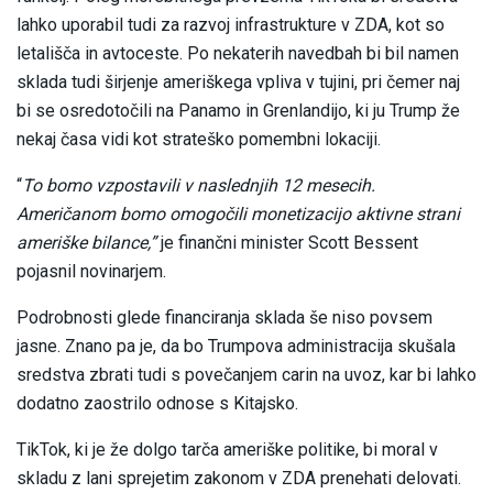
lahko uporabil tudi za razvoj infrastrukture v ZDA, kot so
letališča in avtoceste. Po nekaterih navedbah bi bil namen
sklada tudi širjenje ameriškega vpliva v tujini, pri čemer naj
bi se osredotočili na Panamo in Grenlandijo, ki ju Trump že
nekaj časa vidi kot strateško pomembni lokaciji.
“
To bomo vzpostavili v naslednjih 12 mesecih.
Američanom bomo omogočili monetizacijo aktivne strani
ameriške bilance,”
je finančni minister Scott Bessent
pojasnil novinarjem.
Podrobnosti glede financiranja sklada še niso povsem
jasne. Znano pa je, da bo Trumpova administracija skušala
sredstva zbrati tudi s povečanjem carin na uvoz, kar bi lahko
dodatno zaostrilo odnose s Kitajsko.
TikTok, ki je že dolgo tarča ameriške politike, bi moral v
skladu z lani sprejetim zakonom v ZDA prenehati delovati.