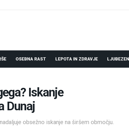
RŠE
OSEBNA RAST
LEPOTA IN ZDRAVJE
LJUBEZEN
ugega? Iskanje
a Dunaj
 nadaljuje obsežno iskanje na širšem območju.