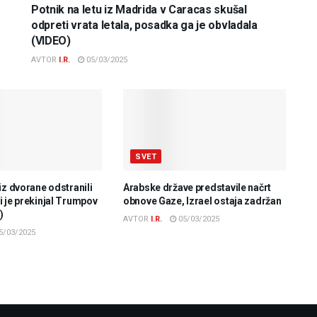
Potnik na letu iz Madrida v Caracas skušal
odpreti vrata letala, posadka ga je obvladala
(VIDEO)
AVTOR
I.R.
05/03/2025
SVET
iz dvorane odstranili
Arabske države predstavile načrt
 je prekinjal Trumpov
obnove Gaze, Izrael ostaja zadržan
)
AVTOR
I.R.
05/03/2025
5/03/2025