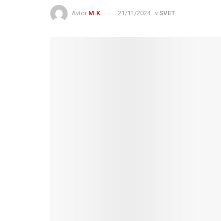
Avtor
M.K.
21/11/2024
v
SVET