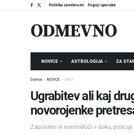
Politika zasebnosti
Pogoji uporabe
ODMEVNO
NOVICE
ASTROLOGIJA
ZA STA
Domov
NOVICE
SVET
Ugrabitev ali kaj dr
novorojenke pretres
Zaposleni in mimoidoči v šoku, policija