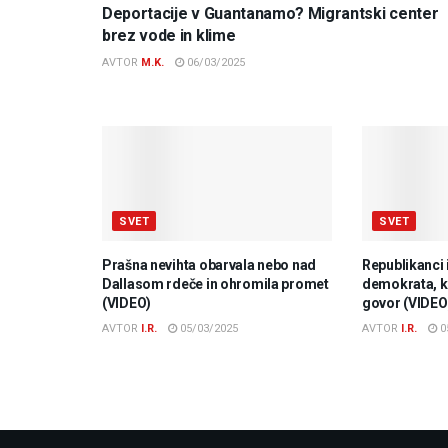
Deportacije v Guantanamo? Migrantski center
brez vode in klime
AVTOR
M.K.
06/03/2025
SVET
SVET
Prašna nevihta obarvala nebo nad
Republikanci 
Dallasom rdeče in ohromila promet
demokrata, ki
(VIDEO)
govor (VIDEO
AVTOR
I.R.
05/03/2025
AVTOR
I.R.
0