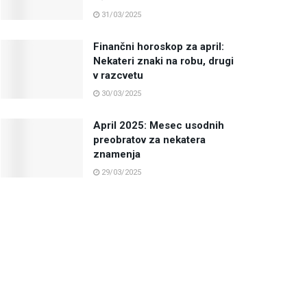
31/03/2025
Finančni horoskop za april:
Nekateri znaki na robu, drugi
v razcvetu
30/03/2025
April 2025: Mesec usodnih
preobratov za nekatera
znamenja
29/03/2025