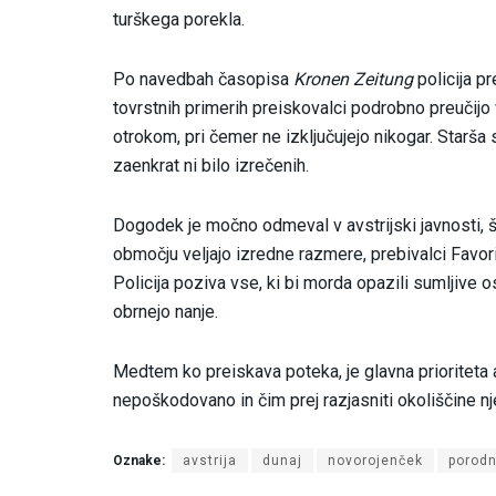
turškega porekla.
Po navedbah časopisa
Kronen Zeitung
policija pr
tovrstnih primerih preiskovalci podrobno preučijo 
otrokom, pri čemer ne izključujejo nikogar. Starša
zaenkrat ni bilo izrečenih.
Dogodek je močno odmeval v avstrijski javnosti, 
območju veljajo izredne razmere, prebivalci Favor
Policija poziva vse, ki bi morda opazili sumljive o
obrnejo nanje.
Medtem ko preiskava poteka, je glavna prioriteta 
nepoškodovano in čim prej razjasniti okoliščine nj
Oznake:
avstrija
dunaj
novorojenček
porodn