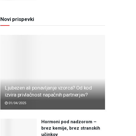
Novi prispevki
Ljubezen ali ponavljanje vzorca? Od kod
izvira privlačnost napačnih partnerjev?
01/04/2025
Hormoni pod nadzorom –
brez kemije, brez stranskih
učinkov