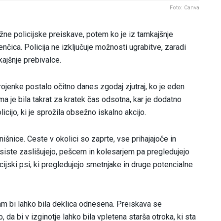
Foto: Canva
žne policijske preiskave, potem ko je iz tamkajšnje
čica. Policija ne izključuje možnosti ugrabitve, zaradi
kajšnje prebivalce.
rojenke postalo očitno danes zgodaj zjutraj, ko je eden
a je bila takrat za kratek čas odsotna, kar je dodatno
icijo, ki je sprožila obsežno iskalno akcijo.
nice. Ceste v okolici so zaprte, vse prihajajoče in
siste zaslišujejo, pešcem in kolesarjem pa pregledujejo
icijski psi, ki pregledujejo smetnjake in druge potencialne
 kam bi lahko bila deklica odnesena. Preiskava se
da bi v izginotje lahko bila vpletena starša otroka, ki sta