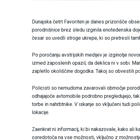
Dunajska četrt Favoriten je danes prizorišče obse
porodnišnice brez sledu izginila enotedenska dojen
česar so uvedli stroge ukrepe, ki so pretresli tam
Po poročanju avstrijskih medijev je izginotje novo
izmed zaposlenih opazil, da deklica ni v sobi. Mam
zapletlo okoliščine dogodka. Takoj so obvestili pol
Policisti so nemudoma zavarovali območje porodniš
odhajajoče avtomobile podrobno pregledujejo, tak
torbe in nahrbtnike. V iskanje so vključeni tudi pol
lokacije.
Zaenkrat ni informacij, ki bi nakazovale, kako ali
osredotoča na vse možnosti, vključno z možnostjo, 