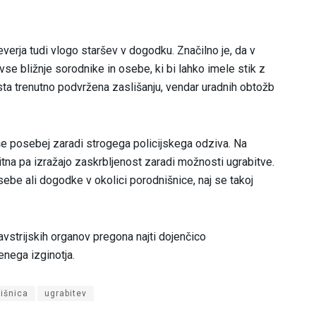
everja tudi vlogo staršev v dogodku. Značilno je, da v
vse bližnje sorodnike in osebe, ki bi lahko imele stik z
 sta trenutno podvržena zaslišanju, vendar uradnih obtožb
še posebej zaradi strogega policijskega odziva. Na
itna pa izražajo zaskrbljenost zaradi možnosti ugrabitve.
sebe ali dogodke v okolici porodnišnice, naj se takoj
avstrijskih organov pregona najti dojenčico
enega izginotja.
išnica
ugrabitev