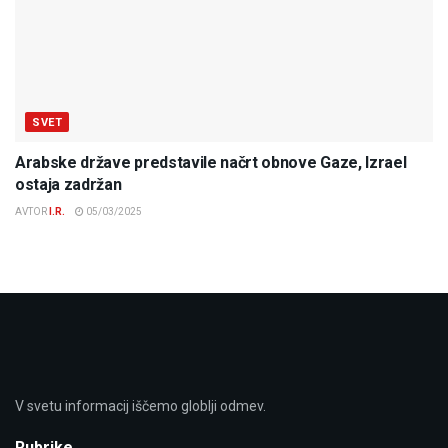
SVET
Arabske države predstavile načrt obnove Gaze, Izrael
ostaja zadržan
AVTOR
I.R.
05/03/2025
V svetu informacij iščemo globlji odmev.
Rubrike