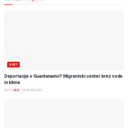
SVET
Deportacije v Guantanamo? Migrantski center brez vode
in klime
AVTOR
M.K.
06/03/2025