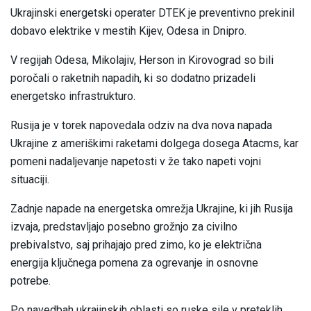
Ukrajinski energetski operater DTEK je preventivno prekinil
dobavo elektrike v mestih Kijev, Odesa in Dnipro.
V regijah Odesa, Mikolajiv, Herson in Kirovograd so bili
poročali o raketnih napadih, ki so dodatno prizadeli
energetsko infrastrukturo.
Rusija je v torek napovedala odziv na dva nova napada
Ukrajine z ameriškimi raketami dolgega dosega Atacms, kar
pomeni nadaljevanje napetosti v že tako napeti vojni
situaciji.
Zadnje napade na energetska omrežja Ukrajine, ki jih Rusija
izvaja, predstavljajo posebno grožnjo za civilno
prebivalstvo, saj prihajajo pred zimo, ko je električna
energija ključnega pomena za ogrevanje in osnovne
potrebe.
Po navedbah ukrajinskih oblasti so ruske sile v preteklih