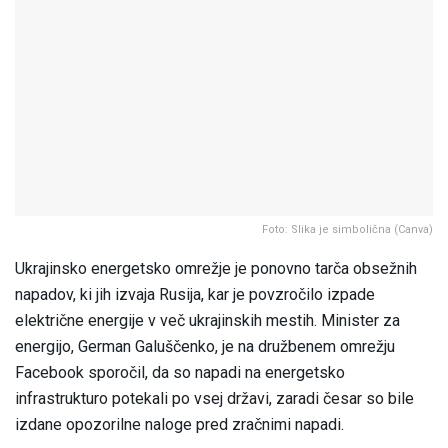
Foto: Slika je simbolična (Canva)
Ukrajinsko energetsko omrežje je ponovno tarča obsežnih
napadov, ki jih izvaja Rusija, kar je povzročilo izpade
električne energije v več ukrajinskih mestih. Minister za
energijo, German Galuščenko, je na družbenem omrežju
Facebook sporočil, da so napadi na energetsko
infrastrukturo potekali po vsej državi, zaradi česar so bile
izdane opozorilne naloge pred zračnimi napadi.