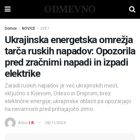
ODMEVNO
Domov
NOVICE
SVET
Ukrajinska energetska omrežja
tarča ruskih napadov: Opozorila
pred zračnimi napadi in izpadi
elektrike
Zaradi ruskih napadov je več ukrajinskih mest,
vključno s Kijevom, Odeso in Dniprom, brez
električne energije, ukrajinske oblasti pa opozarjajo
na nevarnosti pred prihajajočo zimo.
Avtor
I.R.
28/11/2024