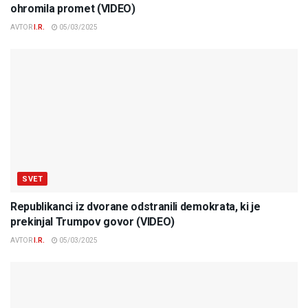
ohromila promet (VIDEO)
AVTOR
I.R.
05/03/2025
SVET
Republikanci iz dvorane odstranili demokrata, ki je
prekinjal Trumpov govor (VIDEO)
AVTOR
I.R.
05/03/2025