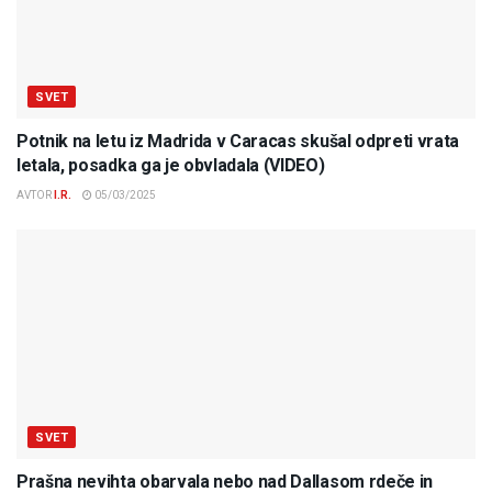
SVET
Potnik na letu iz Madrida v Caracas skušal odpreti vrata
letala, posadka ga je obvladala (VIDEO)
AVTOR
I.R.
05/03/2025
SVET
Prašna nevihta obarvala nebo nad Dallasom rdeče in